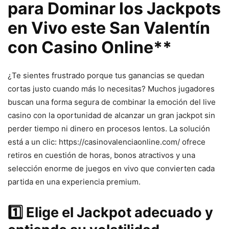
para Dominar los Jackpots
en Vivo este San Valentín
con Casino Online**
¿Te sientes frustrado porque tus ganancias se quedan
cortas justo cuando más lo necesitas? Muchos jugadores
buscan una forma segura de combinar la emoción del live
casino con la oportunidad de alcanzar un gran jackpot sin
perder tiempo ni dinero en procesos lentos. La solución
está a un clic: https://casinovalenciaonline.com/ ofrece
retiros en cuestión de horas, bonos atractivos y una
selección enorme de juegos en vivo que convierten cada
partida en una experiencia premium.
1️⃣ Elige el Jackpot adecuado y