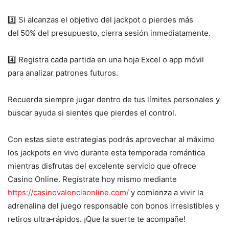
3️⃣ Si alcanzas el objetivo del jackpot o pierdes más
del 50% del presupuesto, cierra sesión inmediatamente.
4️⃣ Registra cada partida en una hoja Excel o app móvil
para analizar patrones futuros.
Recuerda siempre jugar dentro de tus límites personales y
buscar ayuda si sientes que pierdes el control.
Con estas siete estrategias podrás aprovechar al máximo
los jackpots en vivo durante esta temporada romántica
mientras disfrutas del excelente servicio que ofrece
Casino Online. Regístrate hoy mismo mediante
https://casinovalenciaonline.com/
y comienza a vivir la
adrenalina del juego responsable con bonos irresistibles y
retiros ultra‑rápidos. ¡Que la suerte te acompañe!