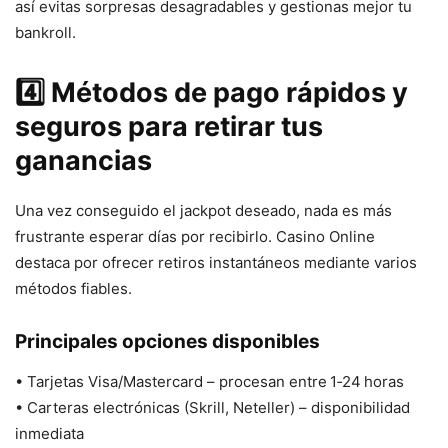
así evitas sorpresas desagradables y gestionas mejor tu
bankroll.
4️⃣ Métodos de pago rápidos y
seguros para retirar tus
ganancias
Una vez conseguido el jackpot deseado, nada es más
frustrante esperar días por recibirlo. Casino Online
destaca por ofrecer retiros instantáneos mediante varios
métodos fiables.
Principales opciones disponibles
• Tarjetas Visa/Mastercard – procesan entre 1‑24 horas
• Carteras electrónicas (Skrill, Neteller) – disponibilidad
inmediata