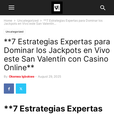
Home
Uncategorized
**7 Estrategias Expertas para Dominar los
Jackpots en Vivo este San Valentín...
Uncategorized
**7 Estrategias Expertas para
Dominar los Jackpots en Vivo
este San Valentín con Casino
Online**
By
Okenwa Igbokwe
-
August 29, 2025
**7 Estrategias Expertas