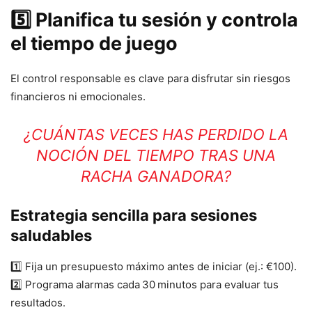
5️⃣ Planifica tu sesión y controla
el tiempo de juego
El control responsable es clave para disfrutar sin riesgos
financieros ni emocionales.
¿CUÁNTAS VECES HAS PERDIDO LA
NOCIÓN DEL TIEMPO TRAS UNA
RACHA GANADORA?
Estrategia sencilla para sesiones
saludables
1️⃣ Fija un presupuesto máximo antes de iniciar (ej.: €100).
2️⃣ Programa alarmas cada 30 minutos para evaluar tus
resultados.