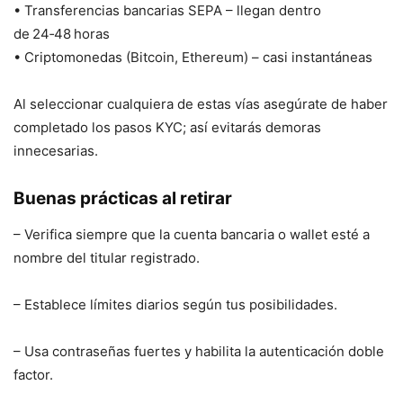
• Transferencias bancarias SEPA – llegan dentro
de 24‑48 horas
• Criptomonedas (Bitcoin, Ethereum) – casi instantáneas
Al seleccionar cualquiera de estas vías asegúrate de haber
completado los pasos KYC; así evitarás demoras
innecesarias.
Buenas prácticas al retirar
– Verifica siempre que la cuenta bancaria o wallet esté a
nombre del titular registrado.
– Establece límites diarios según tus posibilidades.
– Usa contraseñas fuertes y habilita la autenticación doble
factor.