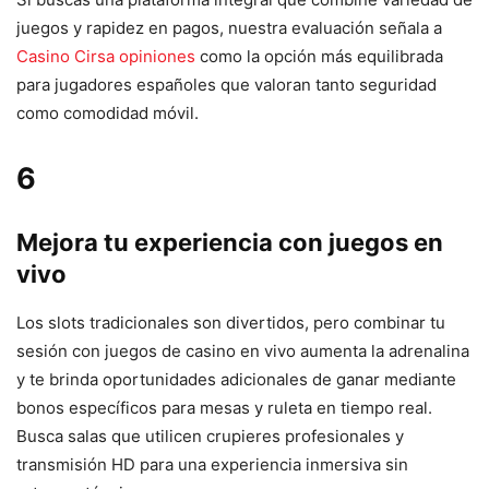
juegos y rapidez en pagos, nuestra evaluación señala a
Casino Cirsa opiniones
como la opción más equilibrada
para jugadores españoles que valoran tanto seguridad
como comodidad móvil.
6
Mejora tu experiencia con juegos en
vivo
Los slots tradicionales son divertidos, pero combinar tu
sesión con juegos de casino en vivo aumenta la adrenalina
y te brinda oportunidades adicionales de ganar mediante
bonos específicos para mesas y ruleta en tiempo real.
Busca salas que utilicen crupieres profesionales y
transmisión HD para una experiencia inmersiva sin