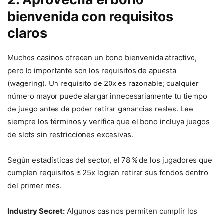
bienvenida con requisitos
claros
Muchos casinos ofrecen un bono bienvenida atractivo,
pero lo importante son los requisitos de apuesta
(wagering). Un requisito de 20x es razonable; cualquier
número mayor puede alargar innecesariamente tu tiempo
de juego antes de poder retirar ganancias reales. Lee
siempre los términos y verifica que el bono incluya juegos
de slots sin restricciones excesivas.
Según estadísticas del sector, el 78 % de los jugadores que
cumplen requisitos ≤ 25x logran retirar sus fondos dentro
del primer mes.
Industry Secret:
Algunos casinos permiten cumplir los