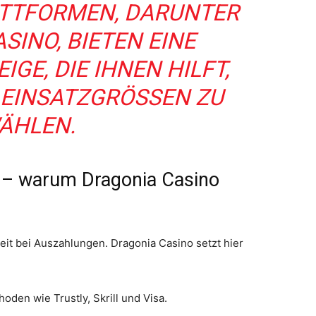
ATTFORMEN, DARUNTER
SINO, BIETEN EINE
IGE, DIE IHNEN HILFT,
EINSATZGRÖSSEN ZU W
HLEN.
n – warum Dragonia Casino
zeit bei Auszahlungen. Dragonia Casino setzt hier
oden wie Trustly, Skrill und Visa.