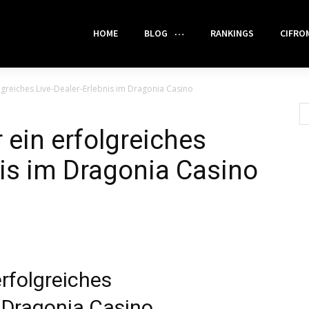
HOME
BLOG
RANKINGS
CIFRO
olgreiches Live‑Dealer‑Erlebnis im Dragonia Casino
r ein erfolgreiches
nis im Dragonia Casino
erfolgreiches
m Dragonia Casino