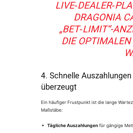
LIVE‑DEALER‑PL
DRAGONIA CA
„BET‑LIMIT“-ANZE
DIE OPTIMALEN 
Ä
4. Schnelle Auszahlunge
überzeugt
Ein häufiger Frustpunkt ist die lange Warte
Maßstäbe:
Tägliche Auszahlungen
für gängige Meth