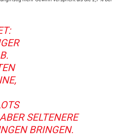
ET:
IGER
B.
TEN
NE,
LOTS
ABER SELTENERE A
GEN BRINGEN.