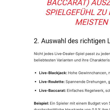
BACCARAT) AUS
SPIELGEFÜHL ZU 
MEISTEN
2. Auswahl des richtigen L
Nicht jedes Live‑Dealer‑Spiel passt zu jedem
beliebtesten Varianten und ihre Charakterist
Live‑Blackjack:
Hohe Gewinnchancen, nie
Live‑Roulette:
Spannende Drehungen, gr
Live‑Baccarat:
Einfaches Regelwerk, sch
Beispiel:
Ein Spieler mit einem Budget von 50
durchschnittliche Hauskante von 0,5 % ihm l