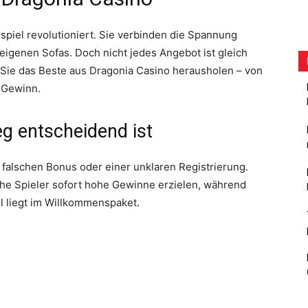
spiel revolutioniert. Sie verbinden die Spannung
igenen Sofas. Doch nicht jedes Angebot ist gleich
e Sie das Beste aus Dragonia Casino herausholen – von
 Gewinn.
eg entscheidend ist
m falschen Bonus oder einer unklaren Registrierung.
he Spieler sofort hohe Gewinne erzielen, während
 liegt im Willkommenspaket.