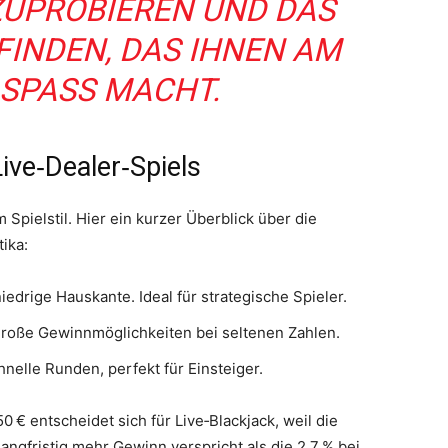
ZUPROBIEREN UND DAS
FINDEN, DAS IHNEN AM
 SPASS MACHT.
ive‑Dealer‑Spiels
 Spielstil. Hier ein kurzer Überblick über die
ika:
drige Hauskante. Ideal für strategische Spieler.
oße Gewinnmöglichkeiten bei seltenen Zahlen.
nelle Runden, perfekt für Einsteiger.
 € entscheidet sich für Live‑Blackjack, weil die
angfristig mehr Gewinn verspricht als die 2,7 % bei