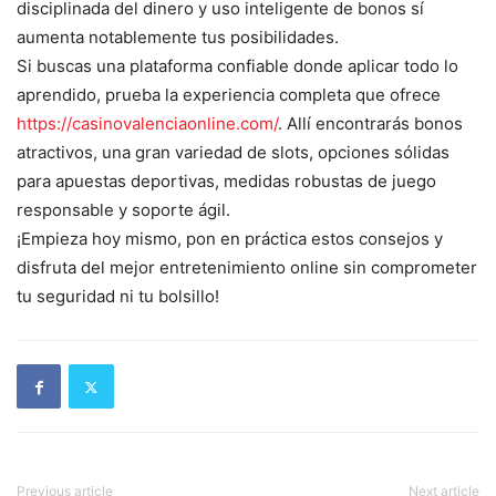
disciplinada del dinero y uso inteligente de bonos sí
aumenta notablemente tus posibilidades.
Si buscas una plataforma confiable donde aplicar todo lo
aprendido, prueba la experiencia completa que ofrece
https://casinovalenciaonline.com/
. Allí encontrarás bonos
atractivos, una gran variedad de slots, opciones sólidas
para apuestas deportivas, medidas robustas de juego
responsable y soporte ágil.
¡Empieza hoy mismo, pon en práctica estos consejos y
disfruta del mejor entretenimiento online sin comprometer
tu seguridad ni tu bolsillo!
Previous article
Next article