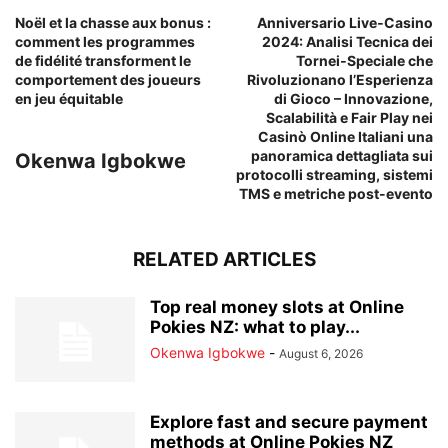
Noël et la chasse aux bonus :
Anniversario Live‑Casino
comment les programmes
2024: Analisi Tecnica dei
de fidélité transforment le
Tornei‑Speciale che
comportement des joueurs
Rivoluzionano l’Esperienza
en jeu équitable
di Gioco – Innovazione,
Scalabilità e Fair Play nei
Casinò Online Italiani una
panoramica dettagliata sui
Okenwa Igbokwe
protocolli streaming, sistemi
TMS e metriche post-evento
RELATED ARTICLES
Top real money slots at Online
Pokies NZ: what to play...
Okenwa Igbokwe
-
August 6, 2026
Explore fast and secure payment
methods at Online Pokies NZ