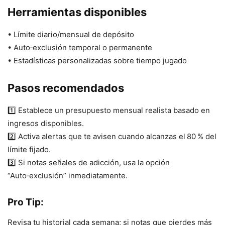
Herramientas disponibles
• Límite diario/mensual de depósito
• Auto‑exclusión temporal o permanente
• Estadísticas personalizadas sobre tiempo jugado
Pasos recomendados
1️⃣ Establece un presupuesto mensual realista basado en
ingresos disponibles.
2️⃣ Activa alertas que te avisen cuando alcanzas el 80 % del
límite fijado.
3️⃣ Si notas señales de adicción, usa la opción
“Auto‑exclusión” inmediatamente.
Pro Tip:
Revisa tu historial cada semana; si notas que pierdes más