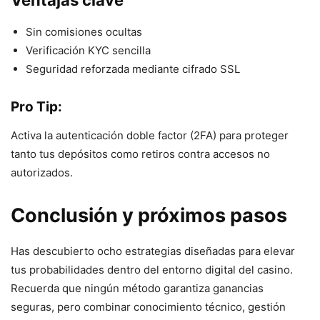
Ventajas clave
Sin comisiones ocultas
Verificación KYC sencilla
Seguridad reforzada mediante cifrado SSL
Pro Tip:
Activa la autenticación doble factor (2FA) para proteger
tanto tus depósitos como retiros contra accesos no
autorizados.
Conclusión y próximos pasos
Has descubierto ocho estrategias diseñadas para elevar
tus probabilidades dentro del entorno digital del casino.
Recuerda que ningún método garantiza ganancias
seguras, pero combinar conocimiento técnico, gestión