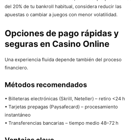
del 20% de tu bankroll habitual, considera reducir las
apuestas o cambiar a juegos con menor volatilidad.
Opciones de pago rápidas y
seguras en Casino Online
Una experiencia fluida depende también del proceso
financiero.
Métodos recomendados
• Billeteras electrónicas (Skrill, Neteller) – retiro <24 h
• Tarjetas prepagas (Paysafecard) – procesamiento
instantáneo
• Transferencias bancarias – tiempo medio 48–72 h