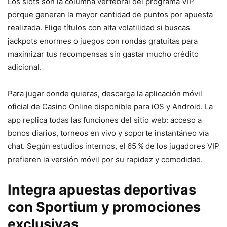
Los slots son la columna vertebral del programa VIP
porque generan la mayor cantidad de puntos por apuesta
realizada. Elige títulos con alta volatilidad si buscas
jackpots enormes o juegos con rondas gratuitas para
maximizar tus recompensas sin gastar mucho crédito
adicional.
Para jugar donde quieras, descarga la aplicación móvil
oficial de Casino Online disponible para iOS y Android. La
app replica todas las funciones del sitio web: acceso a
bonos diarios, torneos en vivo y soporte instantáneo vía
chat. Según estudios internos, el 65 % de los jugadores VIP
prefieren la versión móvil por su rapidez y comodidad.
Integra apuestas deportivas
con Sportium y promociones
exclusivas