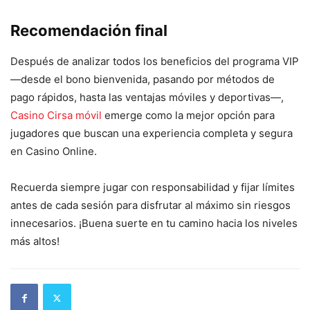
Recomendación final
Después de analizar todos los beneficios del programa VIP
—desde el bono bienvenida, pasando por métodos de
pago rápidos, hasta las ventajas móviles y deportivas—,
Casino Cirsa móvil
emerge como la mejor opción para
jugadores que buscan una experiencia completa y segura
en Casino Online.
Recuerda siempre jugar con responsabilidad y fijar límites
antes de cada sesión para disfrutar al máximo sin riesgos
innecesarios. ¡Buena suerte en tu camino hacia los niveles
más altos!