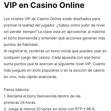
VIP en Casino Online
Los niveles VIP de Casino Online están diseñados para
premiar la lealtad del jugador. ¿Sabes cómo subir de nivel
sin perder tiempo? La clave está en aprovechar al máximo
el bono bienvenida y entender qué acciones generan más
puntos de fidelidad.
Al registrarte, recibirás un bono inicial que puedes usar en
cualquier juego del casino. Cada apuesta con ese bono
suma puntos que te acercan al siguiente nivel VIP. Cuanto
más juegues en slots populares o en la sección de casino
en vivo, más rápido avanzarás.
Pasos básicos:
1. Reclama el bono bienvenida dentro de las
primeras 24 horas.
2. Juega al menos 20 veces en slots con RTP ≥ 96 %.