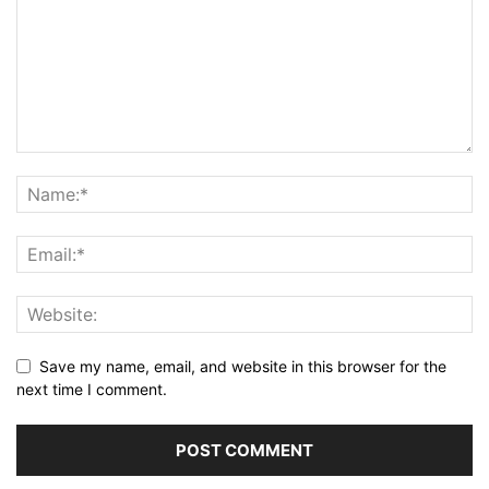
Save my name, email, and website in this browser for the
next time I comment.