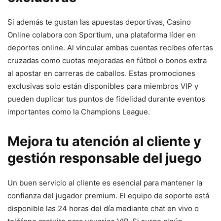
Si además te gustan las apuestas deportivas, Casino
Online colabora con Sportium, una plataforma líder en
deportes online. Al vincular ambas cuentas recibes ofertas
cruzadas como cuotas mejoradas en fútbol o bonos extra
al apostar en carreras de caballos. Estas promociones
exclusivas solo están disponibles para miembros VIP y
pueden duplicar tus puntos de fidelidad durante eventos
importantes como la Champions League.
Mejora tu atención al cliente y
gestión responsable del juego
Un buen servicio al cliente es esencial para mantener la
confianza del jugador premium. El equipo de soporte está
disponible las 24 horas del día mediante chat en vivo o