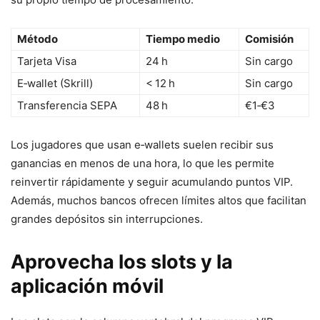
Método
Tiempo medio
Comisión
Tarjeta Visa
24 h
Sin cargo
E‑wallet (Skrill)
< 12 h
Sin cargo
Transferencia SEPA
48 h
€1‑€3
Los jugadores que usan e‑wallets suelen recibir sus
ganancias en menos de una hora, lo que les permite
reinvertir rápidamente y seguir acumulando puntos VIP.
Además, muchos bancos ofrecen límites altos que facilitan
grandes depósitos sin interrupciones.
Aprovecha los slots y la
aplicación móvil