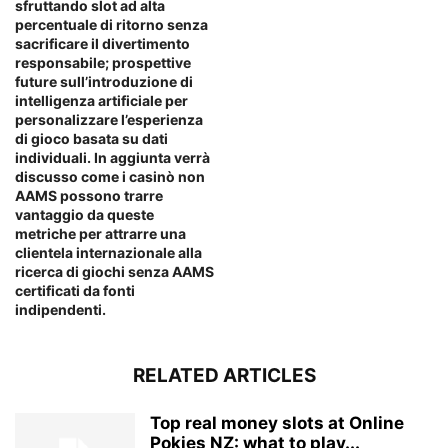
sfruttando slot ad alta
percentuale di ritorno senza
sacrificare il divertimento
responsabile; prospettive
future sull’introduzione di
intelligenza artificiale per
personalizzare l’esperienza
di gioco basata su dati
individuali. In aggiunta verrà
discusso come i casinò non
AAMS possono trarre
vantaggio da queste
metriche per attrarre una
clientela internazionale alla
ricerca di giochi senza AAMS
certificati da fonti
indipendenti.
RELATED ARTICLES
Top real money slots at Online
Pokies NZ: what to play...