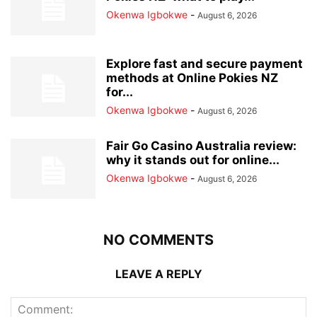
Okenwa Igbokwe
-
August 6, 2026
Explore fast and secure payment
methods at Online Pokies NZ
for...
Okenwa Igbokwe
-
August 6, 2026
Fair Go Casino Australia review:
why it stands out for online...
Okenwa Igbokwe
-
August 6, 2026
NO COMMENTS
LEAVE A REPLY