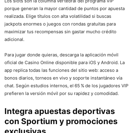
Los slots son la columna vertebral del programa VIP
porque generan la mayor cantidad de puntos por apuesta
realizada. Elige títulos con alta volatilidad si buscas
jackpots enormes o juegos con rondas gratuitas para
maximizar tus recompensas sin gastar mucho crédito
adicional.
Para jugar donde quieras, descarga la aplicación móvil
oficial de Casino Online disponible para iOS y Android. La
app replica todas las funciones del sitio web: acceso a
bonos diarios, torneos en vivo y soporte instantáneo vía
chat. Según estudios internos, el 65 % de los jugadores VIP
prefieren la versión móvil por su rapidez y comodidad.
Integra apuestas deportivas
con Sportium y promociones
exclusivas