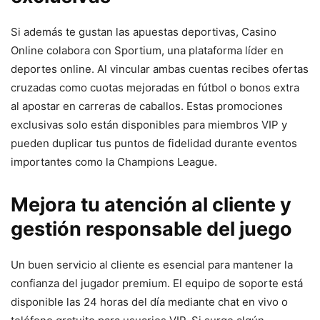
Si además te gustan las apuestas deportivas, Casino
Online colabora con Sportium, una plataforma líder en
deportes online. Al vincular ambas cuentas recibes ofertas
cruzadas como cuotas mejoradas en fútbol o bonos extra
al apostar en carreras de caballos. Estas promociones
exclusivas solo están disponibles para miembros VIP y
pueden duplicar tus puntos de fidelidad durante eventos
importantes como la Champions League.
Mejora tu atención al cliente y
gestión responsable del juego
Un buen servicio al cliente es esencial para mantener la
confianza del jugador premium. El equipo de soporte está
disponible las 24 horas del día mediante chat en vivo o