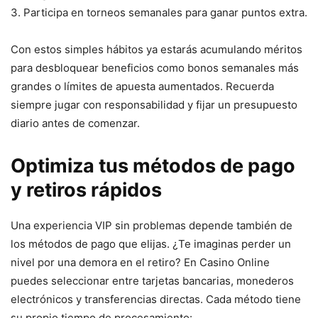
3. Participa en torneos semanales para ganar puntos extra.
Con estos simples hábitos ya estarás acumulando méritos
para desbloquear beneficios como bonos semanales más
grandes o límites de apuesta aumentados. Recuerda
siempre jugar con responsabilidad y fijar un presupuesto
diario antes de comenzar.
Optimiza tus métodos de pago
y retiros rápidos
Una experiencia VIP sin problemas depende también de
los métodos de pago que elijas. ¿Te imaginas perder un
nivel por una demora en el retiro? En Casino Online
puedes seleccionar entre tarjetas bancarias, monederos
electrónicos y transferencias directas. Cada método tiene
su propio tiempo de procesamiento: