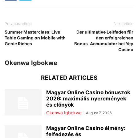
Previous article
Next article
Summer Masterclass: Live
Der ultimative Leitfaden für
Table Gaming on Mobile with
den erfolgreichen
Genie Riches
Bonus‑Accumulator bei Yep
Casino
Okenwa Igbokwe
RELATED ARTICLES
Magyar Online Casino bónuszok
2026: maximális nyeremények
és előnyök
Okenwa Igbokwe
-
August 7, 2026
Magyar Online Casino élmény:
felfedezés és