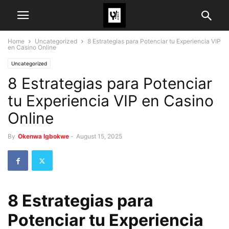
Home
Uncategorized
8 Estrategias para Potenciar tu Experiencia VIP
en Casino Online
Uncategorized
8 Estrategias para Potenciar
tu Experiencia VIP en Casino
Online
By
Okenwa Igbokwe
-
August 15, 2025
8 Estrategias para
Potenciar tu Experiencia