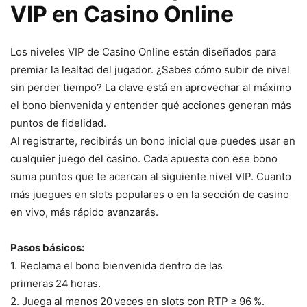
VIP en Casino Online
Los niveles VIP de Casino Online están diseñados para
premiar la lealtad del jugador. ¿Sabes cómo subir de nivel
sin perder tiempo? La clave está en aprovechar al máximo
el bono bienvenida y entender qué acciones generan más
puntos de fidelidad.
Al registrarte, recibirás un bono inicial que puedes usar en
cualquier juego del casino. Cada apuesta con ese bono
suma puntos que te acercan al siguiente nivel VIP. Cuanto
más juegues en slots populares o en la sección de casino
en vivo, más rápido avanzarás.
Pasos básicos:
1. Reclama el bono bienvenida dentro de las
primeras 24 horas.
2. Juega al menos 20 veces en slots con RTP ≥ 96 %.