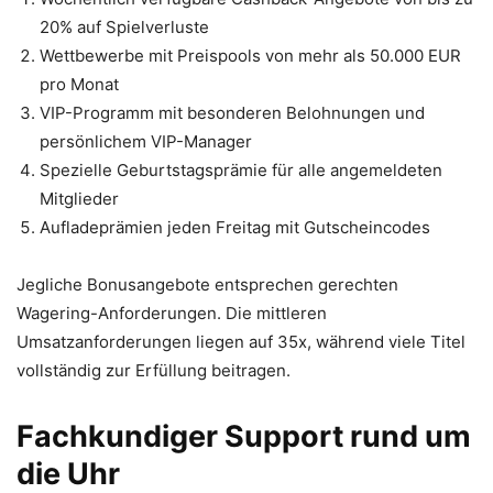
20% auf Spielverluste
Wettbewerbe mit Preispools von mehr als 50.000 EUR
pro Monat
VIP-Programm mit besonderen Belohnungen und
persönlichem VIP-Manager
Spezielle Geburtstagsprämie für alle angemeldeten
Mitglieder
Aufladeprämien jeden Freitag mit Gutscheincodes
Jegliche Bonusangebote entsprechen gerechten
Wagering-Anforderungen. Die mittleren
Umsatzanforderungen liegen auf 35x, während viele Titel
vollständig zur Erfüllung beitragen.
Fachkundiger Support rund um
die Uhr