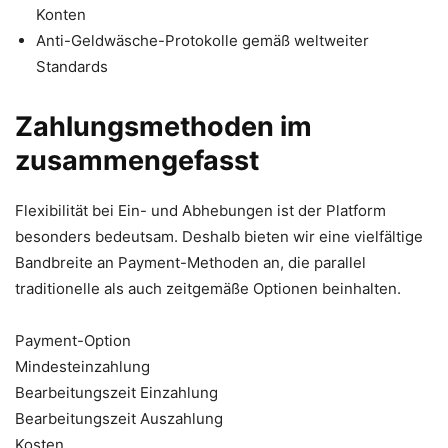
Konten
Anti-Geldwäsche-Protokolle gemäß weltweiter
Standards
Zahlungsmethoden im
zusammengefasst
Flexibilität bei Ein- und Abhebungen ist der Platform
besonders bedeutsam. Deshalb bieten wir eine vielfältige
Bandbreite an Payment-Methoden an, die parallel
traditionelle als auch zeitgemäße Optionen beinhalten.
Payment-Option
Mindesteinzahlung
Bearbeitungszeit Einzahlung
Bearbeitungszeit Auszahlung
Kosten