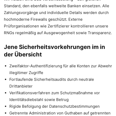
Standard, den ebenfalls weltweite Banken einsetzen. Alle
Zahlungsvorgänge und individuelle Details werden durch
hochmoderne Firewalls geschützt. Externe
Prüforganisationen wie Zertifizierer kontrollieren unsere
RNGs regelmäßig auf Ausgewogenheit sowie Transparenz.
Jene Sicherheitsvorkehrungen im in
der Übersicht
Zweifaktor-Authentifizierung für alle Konten zur Abwehr
illegitimer Zugriffe
Fortlaufende Sicherheitsaudits durch neutrale
Drittanbieter
Verifikationsverfahren zum Schutzmaßnahme vor
Identitätsdiebstahl sowie Betrug
Rigide Befolgung der Datenschutzbestimmungen
Getrennte Administration von Guthaben auf getrennten