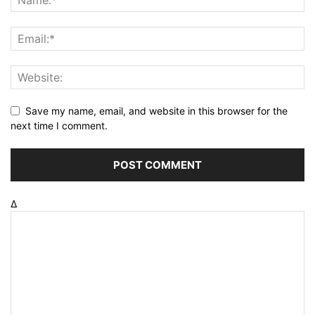
Save my name, email, and website in this browser for the
next time I comment.
Δ