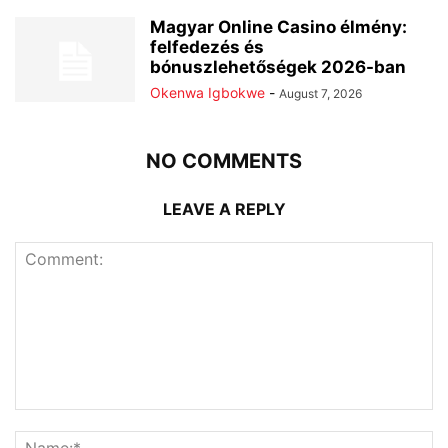
Magyar Online Casino élmény:
felfedezés és
bónuszlehetőségek 2026-ban
Okenwa Igbokwe
-
August 7, 2026
NO COMMENTS
LEAVE A REPLY