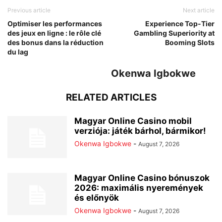
Previous article
Next article
Optimiser les performances
Experience Top-Tier
des jeux en ligne : le rôle clé
Gambling Superiority at
des bonus dans la réduction
Booming Slots
du lag
Okenwa Igbokwe
RELATED ARTICLES
Magyar Online Casino mobil
verziója: játék bárhol, bármikor!
Okenwa Igbokwe
-
August 7, 2026
Magyar Online Casino bónuszok
2026: maximális nyeremények
és előnyök
Okenwa Igbokwe
-
August 7, 2026