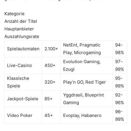
Kategorie
Anzahl der Titel
Hauptanbieter
Auszahlungsrate
NetEnt, Pragmatic
94-
Spielautomaten
2.100+
Play, Microgaming
98%
Evolution Gaming,
97-
Live-Casino
450+
Ezugi
99%
Klassische
95-
320+
Play’n GO, Red Tiger
Spiele
99%
Yggdrasil, Blueprint
92-
Jackpot-Spiele
85+
Gaming
96%
96-
Video Poker
45+
Evoplay, Habanero
99%