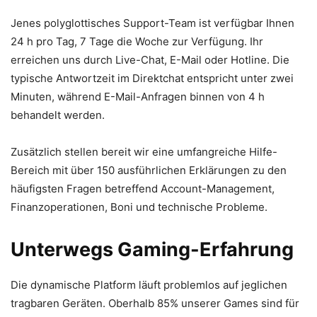
Jenes polyglottisches Support-Team ist verfügbar Ihnen
24 h pro Tag, 7 Tage die Woche zur Verfügung. Ihr
erreichen uns durch Live-Chat, E-Mail oder Hotline. Die
typische Antwortzeit im Direktchat entspricht unter zwei
Minuten, während E-Mail-Anfragen binnen von 4 h
behandelt werden.
Zusätzlich stellen bereit wir eine umfangreiche Hilfe-
Bereich mit über 150 ausführlichen Erklärungen zu den
häufigsten Fragen betreffend Account-Management,
Finanzoperationen, Boni und technische Probleme.
Unterwegs Gaming-Erfahrung
Die dynamische Platform läuft problemlos auf jeglichen
tragbaren Geräten. Oberhalb 85% unserer Games sind für