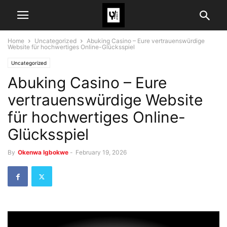
Home
Uncategorized
Abuking Casino – Eure vertrauenswürdige
Website für hochwertiges Online-Glücksspiel
Uncategorized
Abuking Casino – Eure
vertrauenswürdige Website
für hochwertiges Online-
Glücksspiel
By
Okenwa Igbokwe
-
February 19, 2026