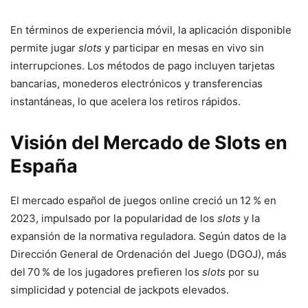
En términos de experiencia móvil, la aplicación disponible
permite jugar
slots
y participar en mesas en vivo sin
interrupciones. Los métodos de pago incluyen tarjetas
bancarias, monederos electrónicos y transferencias
instantáneas, lo que acelera los retiros rápidos.
Visión del Mercado de Slots en
España
El mercado español de juegos online creció un 12 % en
2023, impulsado por la popularidad de los
slots
y la
expansión de la normativa reguladora. Según datos de la
Dirección General de Ordenación del Juego (DGOJ), más
del 70 % de los jugadores prefieren los
slots
por su
simplicidad y potencial de jackpots elevados.