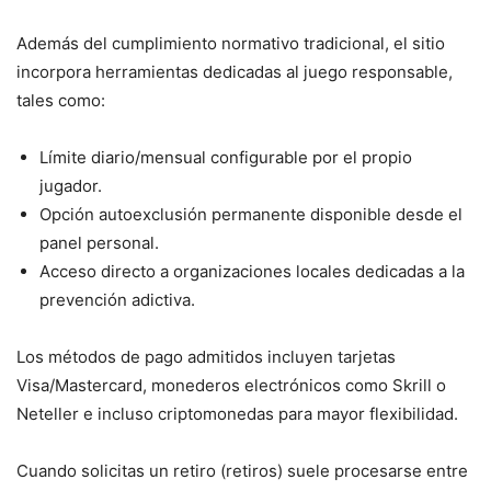
Además del cumplimiento normativo tradicional, el sitio
incorpora herramientas dedicadas al juego responsable,
tales como:
Límite diario/mensual configurable por el propio
jugador.
Opción autoexclusión permanente disponible desde el
panel personal.
Acceso directo a organizaciones locales dedicadas a la
prevención adictiva.
Los métodos de pago admitidos incluyen tarjetas
Visa/Mastercard, monederos electrónicos como Skrill o
Neteller e incluso criptomonedas para mayor flexibilidad.
Cuando solicitas un retiro (retiros) suele procesarse entre