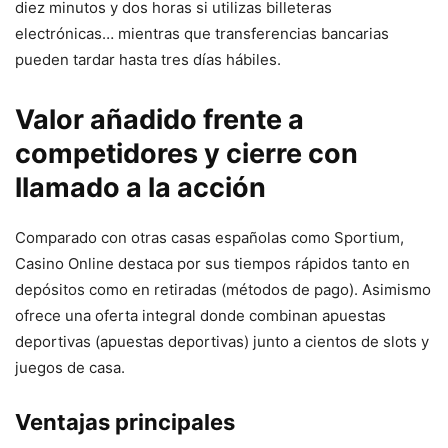
diez minutos y dos horas si utilizas billeteras
electrónicas… mientras que transferencias bancarias
pueden tardar hasta tres días hábiles.
Valor añadido frente a
competidores y cierre con
llamado a la acción
Comparado con otras casas españolas como Sportium,
Casino Online destaca por sus tiempos rápidos tanto en
depósitos como en retiradas (métodos de pago)​​. Asimismo
ofrece una oferta integral donde combinan apuestas
deportivas (apuestas deportivas)​‍​‍‍ junto a cientos dе ​slots ​y
juegos de casa.​
Ventajas principales