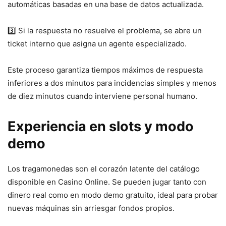
automáticas basadas en una base de datos actualizada.
3️⃣ Si la respuesta no resuelve el problema, se abre un
ticket interno que asigna un agente especializado.
Este proceso garantiza tiempos máximos de respuesta
inferiores a dos minutos para incidencias simples y menos
de diez minutos cuando interviene personal humano.
Experiencia en slots y modo
demo
Los tragamonedas son el corazón latente del catálogo
disponible en Casino Online. Se pueden jugar tanto con
dinero real como en modo demo gratuito, ideal para probar
nuevas máquinas sin arriesgar fondos propios.