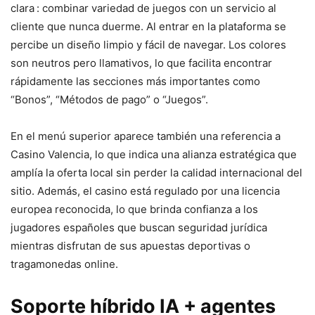
clara : combinar variedad de juegos con un servicio al
cliente que nunca duerme. Al entrar en la plataforma se
percibe un diseño limpio y fácil de navegar. Los colores
son neutros pero llamativos, lo que facilita encontrar
rápidamente las secciones más importantes como
“Bonos”, “Métodos de pago” o “Juegos”.
En el menú superior aparece también una referencia a
Casino Valencia, lo que indica una alianza estratégica que
amplía la oferta local sin perder la calidad internacional del
sitio. Además, el casino está regulado por una licencia
europea reconocida, lo que brinda confianza a los
jugadores españoles que buscan seguridad jurídica
mientras disfrutan de sus apuestas deportivas o
tragamonedas online.
Soporte híbrido IA + agentes