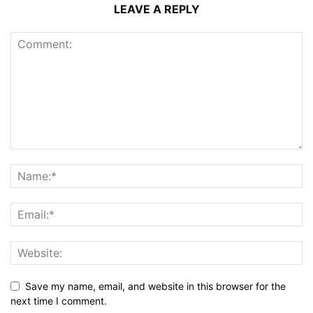
LEAVE A REPLY
Save my name, email, and website in this browser for the
next time I comment.