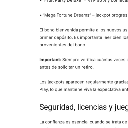
• “Fruit Party Deluxe” – RTP 96 %​ y bonific
• “Mega Fortune Dreams” – jackpot progres
El bono bienvenida permite a los nuevos usua
primer depósito. Es importante leer bien lo
provenientes del bono.
Important:
Siempre verifica cuántas veces 
antes de solicitar un retiro.
Los jackpots aparecen regularmente gracia
Play, lo que mantiene viva la expectativa en
Seguridad, licencias y ju
La confianza es esencial cuando se trata de 