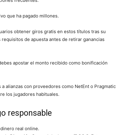
aciones frecuentes.
ivo que ha pagado millones.
rios obtener giros gratis en estos títulos tras su
s requisitos de apuesta antes de retirar ganancias
debes apostar el monto recibido como bonificación
s a alianzas con proveedores como NetEnt o Pragmatic
tre los jugadores habituales.
ego responsable
dinero real online.