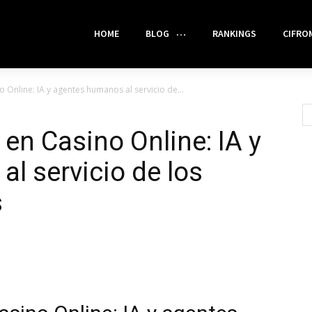
HOME
BLOG
RANKINGS
CIFRO
o Online: IA y agentes humanos al servicio de...
 en Casino Online: IA y
l servicio de los
s