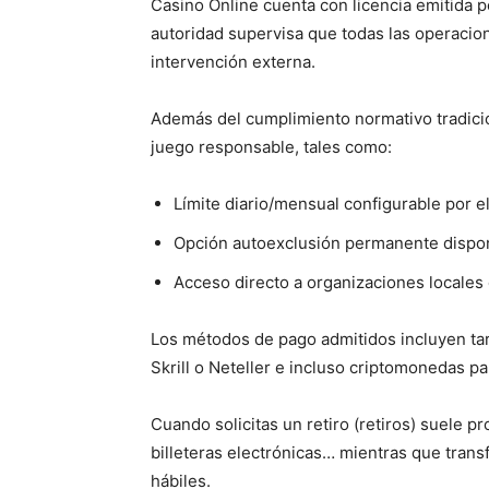
Casino Online cuenta con licencia emitida por la
autoridad supervisa que todas las operacio
intervención externa.
Además del cumplimiento normativo tradicion
juego responsable, tales como:
Límite diario/mensual configurable por el
Opción autoexclusión permanente dispon
Acceso directo a organizaciones locales 
Los métodos de pago admitidos incluyen ta
Skrill o Neteller e incluso criptomonedas pa
Cuando solicitas un retiro (retiros) suele p
billeteras electrónicas… mientras que trans
hábiles.