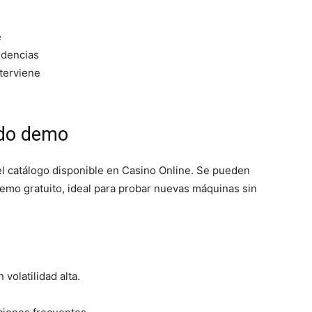
e
idencias
terviene
odo demo
l catálogo disponible en Casino Online. Se pueden
emo gratuito, ideal para probar nuevas máquinas sin
 volatilidad alta.