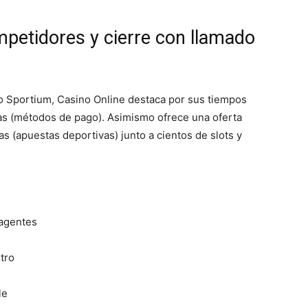
mpetidores y cierre con llamado
 Sportium, Casino Online destaca por sus tiempos
s (métodos de pago)​​. Asimismo ofrece una oferta
puestas deportivas)​‍​‍‍ junto a cientos dе ​slots ​y
 agentes
tro
le