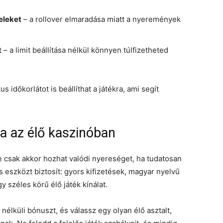
eleket
– a rollover elmaradása miatt a nyeremények
t
– a limit beállítása nélkül könnyen túlfizetheted
s időkorlátot is beállíthat a játékra, ami segít
a az élő kaszinóban
e csak akkor hozhat valódi nyereséget, ha tudatosan
 eszközt biztosít: gyors kifizetések, magyar nyelvű
 széles körű élő játék kínálat.
s nélküli bónuszt, és válassz egy olyan élő asztalt,