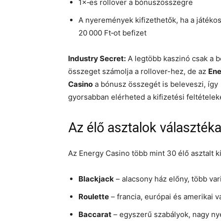
1×‑es rollover a bónuszösszegre
A nyeremények kifizethetők, ha a játékos
20 000 Ft‑ot befizet
Industry Secret:
A legtöbb kaszinó csak a be
összeget számolja a rollover-hez, de az
Ene
Casino
a bónusz összegét is beleveszi, így
gyorsabban elérheted a kifizetési feltételek
Az élő asztalok választéka
Az Energy Casino több mint 30 élő asztalt kí
Blackjack
– alacsony ház előny, több vari
Roulette
– francia, európai és amerikai v
Baccarat
– egyszerű szabályok, nagy n