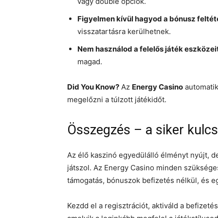
vagy double opciók.
Figyelmen kívül hagyod a bónusz feltét
visszatartásra kerülhetnek.
Nem használod a felelős játék eszközei
magad.
Did You Know?
Az
Energy Casino
automatiku
megelőzni a túlzott játékidőt.
Összegzés – a siker kulcs
Az élő kaszinó egyedülálló élményt nyújt, d
játszol. Az Energy Casino minden szükséges
támogatás, bónuszok befizetés nélkül, és egy
Kezdd el a regisztrációt, aktiváld a befizeté