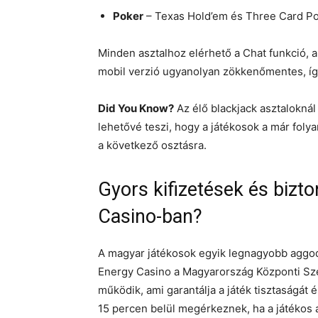
Poker
– Texas Hold’em és Three Card P
Minden asztalhoz elérhető a Chat funkció, a
mobil verzió ugyanolyan zökkenőmentes, így
Did You Know?
Az élő blackjack asztaloknál 
lehetővé teszi, hogy a játékosok a már foly
a következő osztásra.
Gyors kifizetések és bizt
Casino-ban?
A magyar játékosok egyik legnagyobb aggod
Energy Casino a Magyarország Központi Szer
működik, ami garantálja a játék tisztaságát 
15 percen belül megérkeznek, ha a játékos a