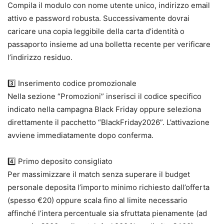
Compila il modulo con nome utente unico, indirizzo email
attivo e password robusta. Successivamente dovrai
caricare una copia leggibile della carta d’identità o
passaporto insieme ad una bolletta recente per verificare
l’indirizzo residuo.
3️⃣ Inserimento codice promozionale
Nella sezione “Promozioni” inserisci il codice specifico
indicato nella campagna Black Friday oppure seleziona
direttamente il pacchetto “BlackFriday2026”. L’attivazione
avviene immediatamente dopo conferma.
4️⃣ Primo deposito consigliato
Per massimizzare il match senza superare il budget
personale deposita l’importo minimo richiesto dall’offerta
(spesso €20) oppure scala fino al limite necessario
affinché l’intera percentuale sia sfruttata pienamente (ad