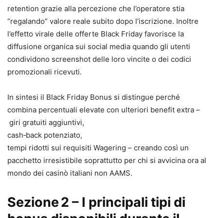
retention grazie alla percezione che l’operatore stia
“regalando” valore reale subito dopo l’iscrizione. Inoltre
l’effetto virale delle offerte Black Friday favorisce la
diffusione organica sui social media quando gli utenti
condividono screenshot delle loro vincite o dei codici
promozionali ricevuti.
In sintesi il Black Friday Bonus si distingue perché
combina percentuali elevate con ulteriori benefit extra –
giri gratuiti aggiuntivi,
cash‑back potenziato,
tempi ridotti sui requisiti Wagering – creando così un
pacchetto irresistibile soprattutto per chi si avvicina ora al
mondo dei casinò italiani non AAMS.
Sezione 2 – I principali tipi di