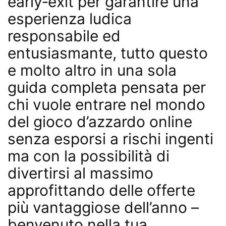
early‑exit per garantire una
esperienza ludica
responsabile ed
entusiasmante, tutto questo
e molto altro in una sola
guida completa pensata per
chi vuole entrare nel mondo
del gioco d’azzardo online
senza esporsi a rischi ingenti
ma con la possibilità di
divertirsi al massimo
approfittando delle offerte
più vantaggiose dell’anno –
benvenuto nella tua