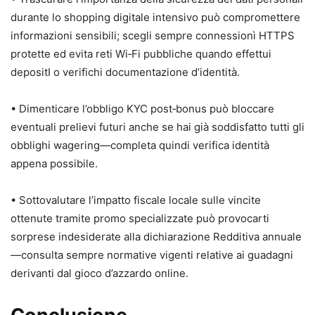
durante lo shopping digitale intensivo può compromettere
informazioni sensibili; scegli sempre connessionì HTTPS
protette ed evita reti Wi‑Fi pubbliche quando effettui
deposit­I o verifichi documentazione d’identità.
• Dimenticare l’obbligo KYC post‑bonus può bloccare
eventuali prelievi futuri anche se hai già soddisfatto tutti gli
obblighi wagering—completa quindi verifica identità
appena possibile.
• Sottovalutare l’impatto fiscale locale sulle vincite
ottenute tramite promo specializzate può provocarti
sorprese indesiderate alla dichiarazione Redditiva annuale
—consulta sempre normative vigenti relative ai guadagni
derivanti dal gioco d’azzardo online.