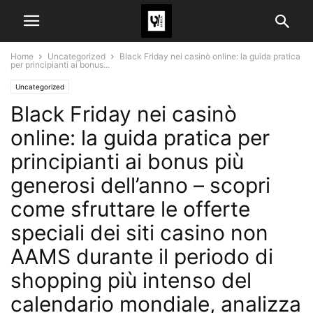
Home
Uncategorized
Black Friday nei casinò online: la guida pratica
per principianti ai bonus...
Uncategorized
Black Friday nei casinò
online: la guida pratica per
principianti ai bonus più
generosi dell’anno – scopri
come sfruttare le offerte
speciali dei siti casino non
AAMS durante il periodo di
shopping più intenso del
calendario mondiale, analizza