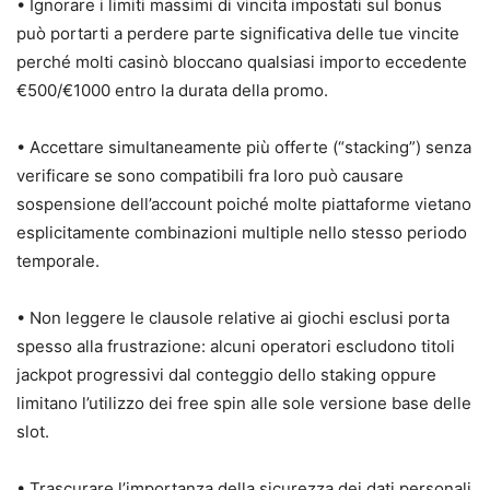
• Ignorare i limiti massimi di vincita impostati sul bonus
può portarti a perdere parte significativa delle tue vincite
perché molti casinò bloccano qualsiasi importo eccedente
€500/€1000 entro la durata della promo.
• Accettare simultaneamente più offerte (“stacking”) senza
verificare se sono compatibili fra loro può causare
sospensione dell’account poiché molte piattaforme vietano
esplicitamente combinazioni multiple nello stesso periodo
temporale.
• Non leggere le clausole relative ai giochi esclusi porta
spesso alla frustrazione: alcuni operatori escludono titoli
jackpot progressivi dal conteggio dello staking oppure
limitano l’utilizzo dei free spin alle sole version­e base delle
slot.
• Trascurare l’importanza della sicurezza dei dati personali