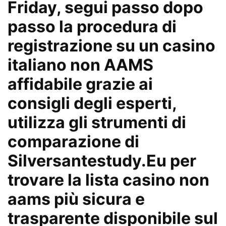
Friday, segui passo dopo
passo la procedura di
registrazione su un casino
italiano non AAMS
affidabile grazie ai
consigli degli esperti,
utilizza gli strumenti di
comparazione di
Silversantestudy.Eu per
trovare la lista casino non
aams più sicura e
trasparente disponibile sul