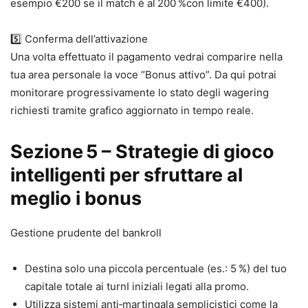
esempio €200 se il match è al 200 %​con limite €400).
5️⃣ Conferma dell’attivazione
Una volta effettuato il pagamento vedrai comparire nella
tua area personale la voce “Bonus attivo”. Da qui potrai
monitorare progressivamente lo stato degli wagering
richiesti tramite grafico aggiornato in tempo reale.
Sezione 5 – Strategie di gioco
intelligenti per sfruttare al
meglio i bonus
Gestione prudente del bankroll
Destina solo una piccola percentuale (es.: ​5 %​) del tuo
capitale totale ai turn­I iniziali legati alla promo.
Utilizza sistemi anti‑martingala semplicistici come la