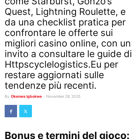
come Starburst, Gonzo’s
Quest, Lightning Roulette, e
da una checklist pratica per
confrontare le offerte sui
migliori casino online, con un
invito a consultare le guide di
Httpscyclelogistics.Eu per
restare aggiornati sulle
tendenze più recenti.
By
Okenwa Igbokwe
-
November 28, 2025
Bonus e termini del gioco: