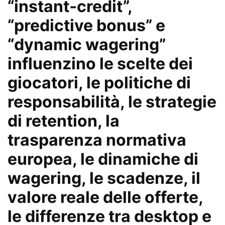
“instant‑credit”,
“predictive bonus” e
“dynamic wagering”
influenzino le scelte dei
giocatori, le politiche di
responsabilità, le strategie
di retention, la
trasparenza normativa
europea, le dinamiche di
wagering, le scadenze, il
valore reale delle offerte,
le differenze tra desktop e