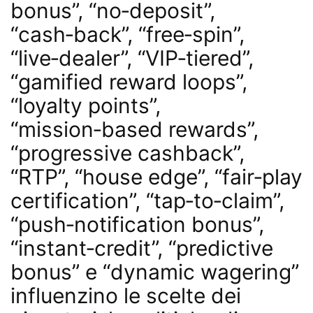
bonus”, “no‑deposit”,
“cash‑back”, “free‑spin”,
“live‑dealer”, “VIP‑tiered”,
“gamified reward loops”,
“loyalty points”,
“mission‑based rewards”,
“progressive cashback”,
“RTP”, “house edge”, “fair‑play
certification”, “tap‑to‑claim”,
“push‑notification bonus”,
“instant‑credit”, “predictive
bonus” e “dynamic wagering”
influenzino le scelte dei