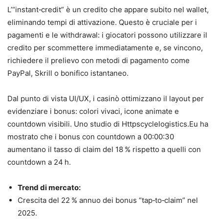
L’“instant‑credit” è un credito che appare subito nel wallet,
eliminando tempi di attivazione. Questo è cruciale per i
pagamenti e le withdrawal: i giocatori possono utilizzare il
credito per scommettere immediatamente e, se vincono,
richiedere il prelievo con metodi di pagamento come
PayPal, Skrill o bonifico istantaneo.
Dal punto di vista UI/UX, i casinò ottimizzano il layout per
evidenziare i bonus: colori vivaci, icone animate e
countdown visibili. Uno studio di Httpscyclelogistics.Eu ha
mostrato che i bonus con countdown a 00:00:30
aumentano il tasso di claim del 18 % rispetto a quelli con
countdown a 24 h.
Trend di mercato:
Crescita del 22 % annuo dei bonus “tap‑to‑claim” nel
2025.