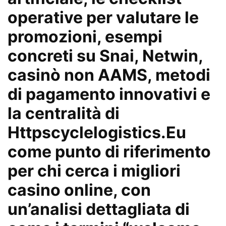
operative per valutare le
promozioni, esempi
concreti su Snai, Netwin,
casinò non AAMS, metodi
di pagamento innovativi e
la centralità di
Httpscyclelogistics.Eu
come punto di riferimento
per chi cerca i migliori
casino online, con
un’analisi dettagliata di