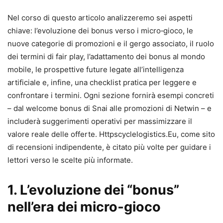
Nel corso di questo articolo analizzeremo sei aspetti
chiave: l’evoluzione dei bonus verso i micro‑gioco, le
nuove categorie di promozioni e il gergo associato, il ruolo
dei termini di fair play, l’adattamento dei bonus al mondo
mobile, le prospettive future legate all’intelligenza
artificiale e, infine, una checklist pratica per leggere e
confrontare i termini. Ogni sezione fornirà esempi concreti
– dal welcome bonus di Snai alle promozioni di Netwin – e
includerà suggerimenti operativi per massimizzare il
valore reale delle offerte. Httpscyclelogistics.Eu, come sito
di recensioni indipendente, è citato più volte per guidare i
lettori verso le scelte più informate.
1. L’evoluzione dei “bonus”
nell’era dei micro‑gioco