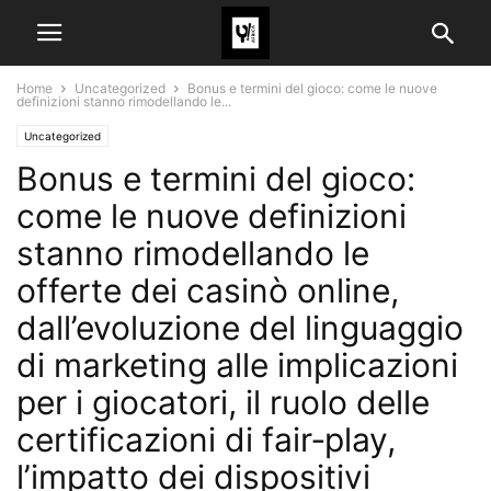
Home
Uncategorized
Bonus e termini del gioco: come le nuove
definizioni stanno rimodellando le...
Uncategorized
Bonus e termini del gioco:
come le nuove definizioni
stanno rimodellando le
offerte dei casinò online,
dall’evoluzione del linguaggio
di marketing alle implicazioni
per i giocatori, il ruolo delle
certificazioni di fair‑play,
l’impatto dei dispositivi