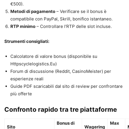
€500).
Metodi di pagamento
– Verificare se il bonus è
compatibile con PayPal, Skrill, bonifico istantaneo.
RTP minimo
– Controllare l’RTP delle slot incluse.
Strumenti consigliati:
Calcolatore di valore bonus (disponibile su
Httpscyclelogistics.Eu)
Forum di discussione (Reddit, CasinoMeister) per
esperienze reali
Guide PDF scaricabili dal sito di review per confrontare
più offerte
Confronto rapido tra tre piattaforme
Bonus di
Max
Sito
Wagering