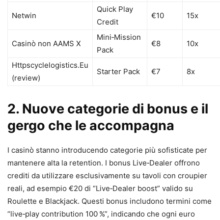
Quick Play
Netwin
€10
15x
Credit
Mini‑Mission
Casinò non AAMS X
€8
10x
Pack
Httpscyclelogistics.Eu
Starter Pack
€7
8x
(review)
2. Nuove categorie di bonus e il
gergo che le accompagna
I casinò stanno introducendo categorie più sofisticate per
mantenere alta la retention. I bonus Live‑Dealer offrono
crediti da utilizzare esclusivamente su tavoli con croupier
reali, ad esempio €20 di “Live‑Dealer boost” valido su
Roulette e Blackjack. Questi bonus includono termini come
“live‑play contribution 100 %”, indicando che ogni euro