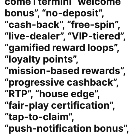
come i termini “welcome
bonus”, “no‑deposit”,
“cash‑back”, “free‑spin”,
“live‑dealer”, “VIP‑tiered”,
“gamified reward loops”,
“loyalty points”,
“mission‑based rewards”,
“progressive cashback”,
“RTP”, “house edge”,
“fair‑play certification”,
“tap‑to‑claim”,
“push‑notification bonus”,