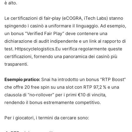
è alto.
Le certificazioni di fair‑play (eCOGRA, iTech Labs) stanno
spingendo i casinò a uniformare il linguaggio. Ad esempio,
un bonus “Verified Fair Play” deve contenere una
dichiarazione di audit indipendente e un link al rapporto di
test. Httpscyclelogistics.Eu verifica regolarmente queste
certificazioni, fornendo una panoramica dei casinò più
trasparenti.
Esempio pratico:
Snai ha introdotto un bonus “RTP Boost”
che offre 20 free spin su una slot con RTP 97,2 % e una
clausola di “no‑rollover” per i primi €10 di vincita,
rendendo il bonus estremamente competitivo.
Per i giocatori, i termini da cercare sono: