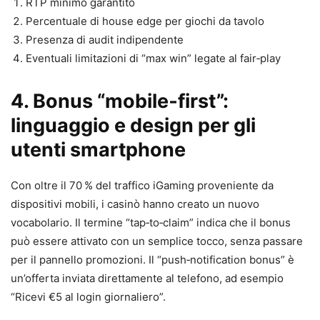
RTP minimo garantito
Percentuale di house edge per giochi da tavolo
Presenza di audit indipendente
Eventuali limitazioni di “max win” legate al fair‑play
4. Bonus “mobile‑first”:
linguaggio e design per gli
utenti smartphone
Con oltre il 70 % del traffico iGaming proveniente da
dispositivi mobili, i casinò hanno creato un nuovo
vocabolario. Il termine “tap‑to‑claim” indica che il bonus
può essere attivato con un semplice tocco, senza passare
per il pannello promozioni. Il “push‑notification bonus” è
un’offerta inviata direttamente al telefono, ad esempio
“Ricevi €5 al login giornaliero”.