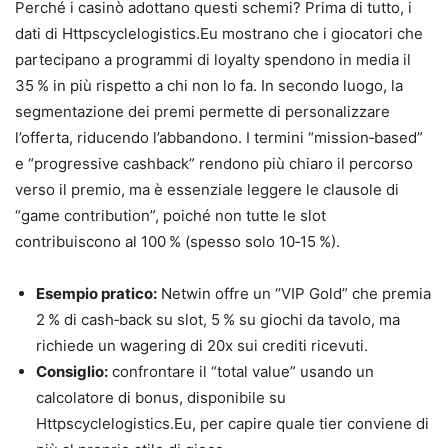
Perché i casinò adottano questi schemi? Prima di tutto, i
dati di Httpscyclelogistics.Eu mostrano che i giocatori che
partecipano a programmi di loyalty spendono in media il
35 % in più rispetto a chi non lo fa. In secondo luogo, la
segmentazione dei premi permette di personalizzare
l’offerta, riducendo l’abbandono. I termini “mission‑based”
e “progressive cashback” rendono più chiaro il percorso
verso il premio, ma è essenziale leggere le clausole di
“game contribution”, poiché non tutte le slot
contribuiscono al 100 % (spesso solo 10‑15 %).
Esempio pratico:
Netwin offre un “VIP Gold” che premia
2 % di cash‑back su slot, 5 % su giochi da tavolo, ma
richiede un wagering di 20x sui crediti ricevuti.
Consiglio:
confrontare il “total value” usando un
calcolatore di bonus, disponibile su
Httpscyclelogistics.Eu, per capire quale tier conviene di