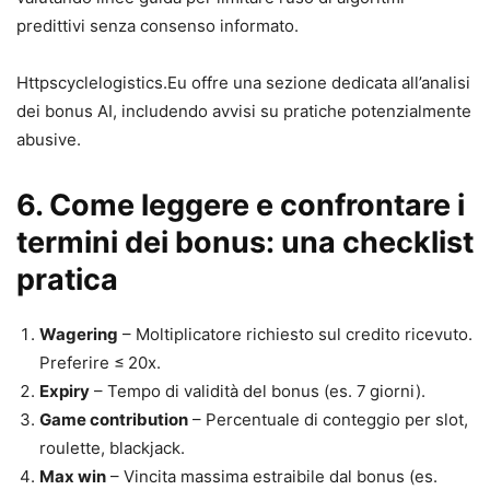
predittivi senza consenso informato.
Httpscyclelogistics.Eu offre una sezione dedicata all’analisi
dei bonus AI, includendo avvisi su pratiche potenzialmente
abusive.
6. Come leggere e confrontare i
termini dei bonus: una checklist
pratica
Wagering
– Moltiplicatore richiesto sul credito ricevuto.
Preferire ≤ 20x.
Expiry
– Tempo di validità del bonus (es. 7 giorni).
Game contribution
– Percentuale di conteggio per slot,
roulette, blackjack.
Max win
– Vincita massima estraibile dal bonus (es.