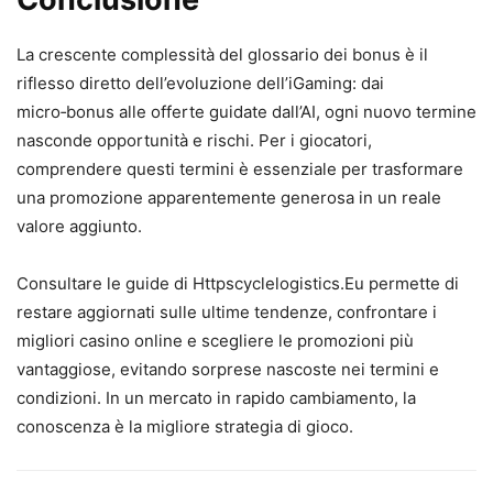
La crescente complessità del glossario dei bonus è il
riflesso diretto dell’evoluzione dell’iGaming: dai
micro‑bonus alle offerte guidate dall’AI, ogni nuovo termine
nasconde opportunità e rischi. Per i giocatori,
comprendere questi termini è essenziale per trasformare
una promozione apparentemente generosa in un reale
valore aggiunto.
Consultare le guide di Httpscyclelogistics.Eu permette di
restare aggiornati sulle ultime tendenze, confrontare i
migliori casino online e scegliere le promozioni più
vantaggiose, evitando sorprese nascoste nei termini e
condizioni. In un mercato in rapido cambiamento, la
conoscenza è la migliore strategia di gioco.