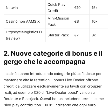
Quick Play
Netwin
€10
15x
Credit
Mini‑Mission
Casinò non AAMS X
€8
10x
Pack
Httpscyclelogistics.Eu
Starter Pack
€7
8x
(review)
2. Nuove categorie di bonus e il
gergo che le accompagna
I casinò stanno introducendo categorie più sofisticate per
mantenere alta la retention. I bonus Live‑Dealer offrono
crediti da utilizzare esclusivamente su tavoli con croupier
reali, ad esempio €20 di “Live‑Dealer boost” valido su
Roulette e Blackjack. Questi bonus includono termini come
“live‑play contribution 100 %”, indicando che ogni euro