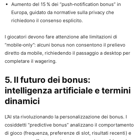
Aumento del 15 % dei “push‑notification bonus” in
Europa, guidato da normative sulla privacy che
richiedono il consenso esplicito.
I giocatori devono fare attenzione alle limitazioni di
“mobile‑only”: alcuni bonus non consentono il prelievo
diretto da mobile, richiedendo il passaggio a desktop per
completare il wagering.
5. Il futuro dei bonus:
intelligenza artificiale e termini
dinamici
L’AI sta rivoluzionando la personalizzazione dei bonus. I
cosiddetti “predictive bonus” analizzano il comportamento
di gioco (frequenza, preferenze di slot, risultati recenti) e