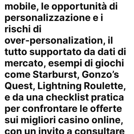
mobile, le opportunità di
personalizzazione e i
rischi di
over‑personalization, il
tutto supportato da dati di
mercato, esempi di giochi
come Starburst, Gonzo’s
Quest, Lightning Roulette,
e da una checklist pratica
per confrontare le offerte
sui migliori casino online,
con un invito a consultare