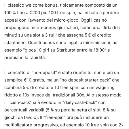
Il classico welcome bonus, tipicamente composto da un
100 % fino a €200 più 100 free spin, ha iniziato a perdere
appeal con l’avvento dei micro‑gioco. Oggi i casinò
propongono micro‑bonus giornalieri, come una sfida di 5
minuti su una slot a 3 rulli che assegna 5 € di credito
istantaneo. Questi bonus sono legati a mini‑missioni, ad
esempio “gioca 10 giri su Starburst entro le 18:00” e
premiano la rapidità.
Il concetto di “no‑deposit” è stato ridefinito: non è più un
semplice €10 gratis, ma un “no‑deposit starter pack” che
combina 5 € di credito e 10 free spin, con un wagering
ridotto a 10x invece dei tradizionali 30x. Allo stesso modo,
il “cash‑back” si è evoluto in “daily cash‑back” con
percentuali variabili (5 % su perdita netta di slot, 8 % su
giochi da tavolo). Il “free‑spin” ora può includere un
moltiplicatore progressivo, ad esempio 10 free spin con 2x,