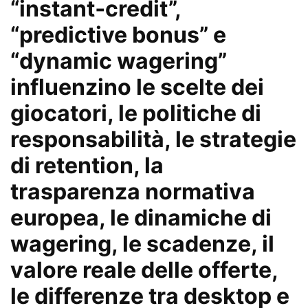
“instant‑credit”,
“predictive bonus” e
“dynamic wagering”
influenzino le scelte dei
giocatori, le politiche di
responsabilità, le strategie
di retention, la
trasparenza normativa
europea, le dinamiche di
wagering, le scadenze, il
valore reale delle offerte,
le differenze tra desktop e