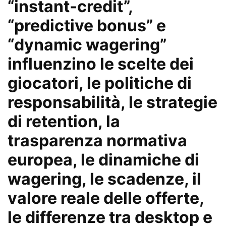
“instant‑credit”,
“predictive bonus” e
“dynamic wagering”
influenzino le scelte dei
giocatori, le politiche di
responsabilità, le strategie
di retention, la
trasparenza normativa
europea, le dinamiche di
wagering, le scadenze, il
valore reale delle offerte,
le differenze tra desktop e