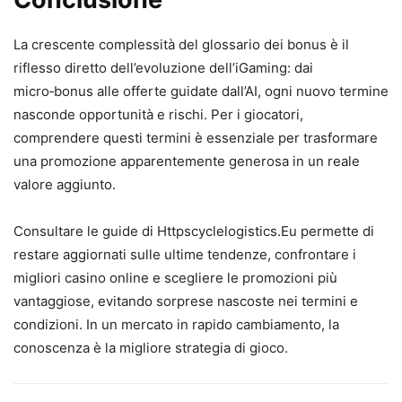
La crescente complessità del glossario dei bonus è il
riflesso diretto dell’evoluzione dell’iGaming: dai
micro‑bonus alle offerte guidate dall’AI, ogni nuovo termine
nasconde opportunità e rischi. Per i giocatori,
comprendere questi termini è essenziale per trasformare
una promozione apparentemente generosa in un reale
valore aggiunto.
Consultare le guide di Httpscyclelogistics.Eu permette di
restare aggiornati sulle ultime tendenze, confrontare i
migliori casino online e scegliere le promozioni più
vantaggiose, evitando sorprese nascoste nei termini e
condizioni. In un mercato in rapido cambiamento, la
conoscenza è la migliore strategia di gioco.