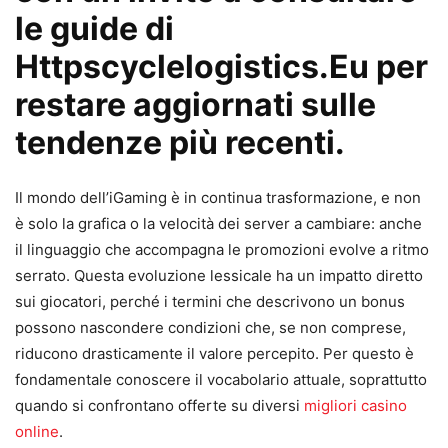
le guide di
Httpscyclelogistics.Eu per
restare aggiornati sulle
tendenze più recenti.
Il mondo dell’iGaming è in continua trasformazione, e non
è solo la grafica o la velocità dei server a cambiare: anche
il linguaggio che accompagna le promozioni evolve a ritmo
serrato. Questa evoluzione lessicale ha un impatto diretto
sui giocatori, perché i termini che descrivono un bonus
possono nascondere condizioni che, se non comprese,
riducono drasticamente il valore percepito. Per questo è
fondamentale conoscere il vocabolario attuale, soprattutto
quando si confrontano offerte su diversi
migliori casino
online
.