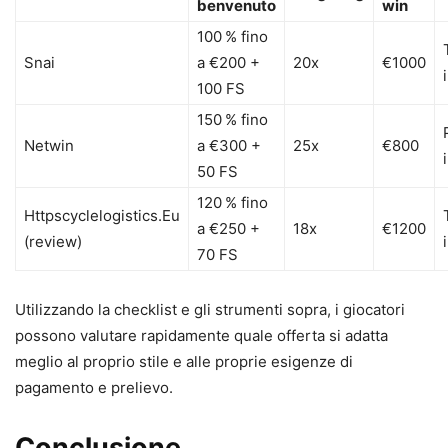
benvenuto
win
100 % fino
Snai
a €200 +
20x
€1000
100 FS
150 % fino
Netwin
a €300 +
25x
€800
50 FS
120 % fino
Httpscyclelogistics.Eu
a €250 +
18x
€1200
(review)
70 FS
Utilizzando la checklist e gli strumenti sopra, i giocatori
possono valutare rapidamente quale offerta si adatta
meglio al proprio stile e alle proprie esigenze di
pagamento e prelievo.
Conclusione