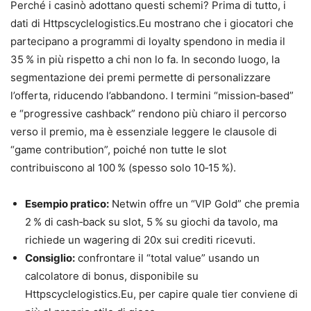
Perché i casinò adottano questi schemi? Prima di tutto, i
dati di Httpscyclelogistics.Eu mostrano che i giocatori che
partecipano a programmi di loyalty spendono in media il
35 % in più rispetto a chi non lo fa. In secondo luogo, la
segmentazione dei premi permette di personalizzare
l’offerta, riducendo l’abbandono. I termini “mission‑based”
e “progressive cashback” rendono più chiaro il percorso
verso il premio, ma è essenziale leggere le clausole di
“game contribution”, poiché non tutte le slot
contribuiscono al 100 % (spesso solo 10‑15 %).
Esempio pratico:
Netwin offre un “VIP Gold” che premia
2 % di cash‑back su slot, 5 % su giochi da tavolo, ma
richiede un wagering di 20x sui crediti ricevuti.
Consiglio:
confrontare il “total value” usando un
calcolatore di bonus, disponibile su
Httpscyclelogistics.Eu, per capire quale tier conviene di