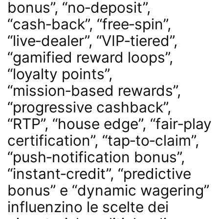
bonus”, “no‑deposit”,
“cash‑back”, “free‑spin”,
“live‑dealer”, “VIP‑tiered”,
“gamified reward loops”,
“loyalty points”,
“mission‑based rewards”,
“progressive cashback”,
“RTP”, “house edge”, “fair‑play
certification”, “tap‑to‑claim”,
“push‑notification bonus”,
“instant‑credit”, “predictive
bonus” e “dynamic wagering”
influenzino le scelte dei