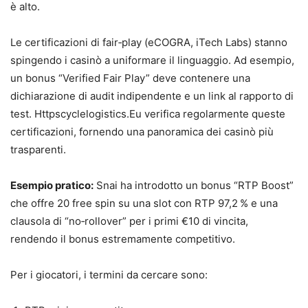
è alto.
Le certificazioni di fair‑play (eCOGRA, iTech Labs) stanno
spingendo i casinò a uniformare il linguaggio. Ad esempio,
un bonus “Verified Fair Play” deve contenere una
dichiarazione di audit indipendente e un link al rapporto di
test. Httpscyclelogistics.Eu verifica regolarmente queste
certificazioni, fornendo una panoramica dei casinò più
trasparenti.
Esempio pratico:
Snai ha introdotto un bonus “RTP Boost”
che offre 20 free spin su una slot con RTP 97,2 % e una
clausola di “no‑rollover” per i primi €10 di vincita,
rendendo il bonus estremamente competitivo.
Per i giocatori, i termini da cercare sono: