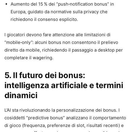
Aumento del 15 % dei “push‑notification bonus” in
Europa, guidato da normative sulla privacy che
richiedono il consenso esplicito.
I giocatori devono fare attenzione alle limitazioni di
“mobile‑only”: alcuni bonus non consentono il prelievo
diretto da mobile, richiedendo il passaggio a desktop per
completare il wagering.
5. Il futuro dei bonus:
intelligenza artificiale e termini
dinamici
L’AI sta rivoluzionando la personalizzazione dei bonus. I
cosiddetti “predictive bonus” analizzano il comportamento
di gioco (frequenza, preferenze di slot, risultati recenti) e