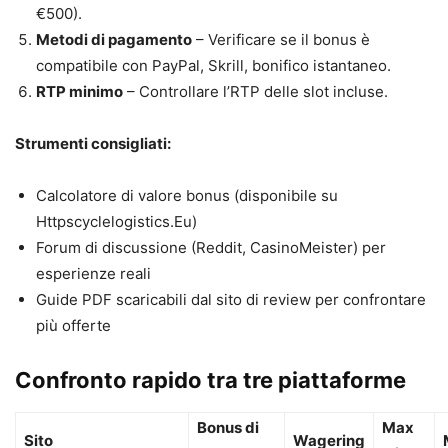
€500).
Metodi di pagamento
– Verificare se il bonus è
compatibile con PayPal, Skrill, bonifico istantaneo.
RTP minimo
– Controllare l’RTP delle slot incluse.
Strumenti consigliati:
Calcolatore di valore bonus (disponibile su
Httpscyclelogistics.Eu)
Forum di discussione (Reddit, CasinoMeister) per
esperienze reali
Guide PDF scaricabili dal sito di review per confrontare
più offerte
Confronto rapido tra tre piattaforme
Bonus di
Max
Sito
Wagering