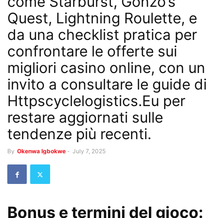
come Starburst, Gonzo’s
Quest, Lightning Roulette, e
da una checklist pratica per
confrontare le offerte sui
migliori casino online, con un
invito a consultare le guide di
Httpscyclelogistics.Eu per
restare aggiornati sulle
tendenze più recenti.
By
Okenwa Igbokwe
-
July 7, 2025
Bonus e termini del gioco: