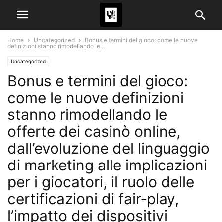
Home
Uncategorized
Bonus e termini del gioco: come le nuove
definizioni stanno rimodellando le...
Uncategorized
Bonus e termini del gioco:
come le nuove definizioni
stanno rimodellando le
offerte dei casinò online,
dall’evoluzione del linguaggio
di marketing alle implicazioni
per i giocatori, il ruolo delle
certificazioni di fair‑play,
l’impatto dei dispositivi