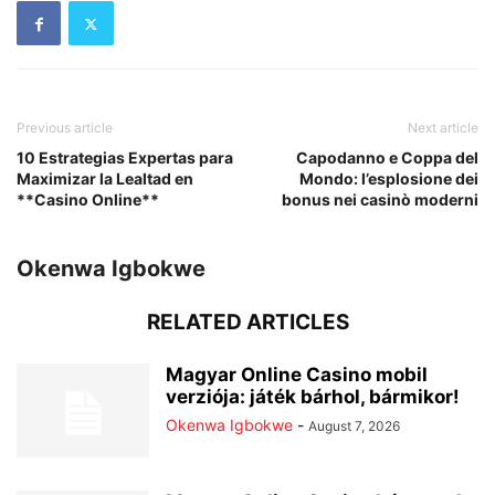
Previous article
Next article
10 Estrategias Expertas para
Capodanno e Coppa del
Maximizar la Lealtad en
Mondo: l’esplosione dei
**Casino Online**
bonus nei casinò moderni
Okenwa Igbokwe
RELATED ARTICLES
Magyar Online Casino mobil
verziója: játék bárhol, bármikor!
Okenwa Igbokwe
-
August 7, 2026