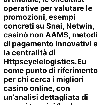
operative per valutare le
promozioni, esempi
concreti su Snai, Netwin,
casinò non AAMS, metodi
di pagamento innovativi e
la centralità di
Httpscyclelogistics.Eu
come punto di riferimento
per chi cerca i migliori
casino online, con
un’analisi dettagliata di