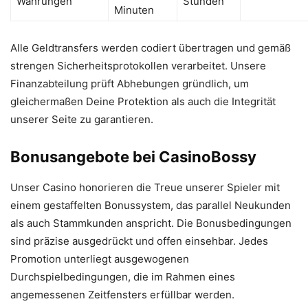
Währungen
Stunden
Minuten
Alle Geldtransfers werden codiert übertragen und gemäß
strengen Sicherheitsprotokollen verarbeitet. Unsere
Finanzabteilung prüft Abhebungen gründlich, um
gleichermaßen Deine Protektion als auch die Integrität
unserer Seite zu garantieren.
Bonusangebote bei CasinoBossy
Unser Casino honorieren die Treue unserer Spieler mit
einem gestaffelten Bonussystem, das parallel Neukunden
als auch Stammkunden anspricht. Die Bonusbedingungen
sind präzise ausgedrückt und offen einsehbar. Jedes
Promotion unterliegt ausgewogenen
Durchspielbedingungen, die im Rahmen eines
angemessenen Zeitfensters erfüllbar werden.