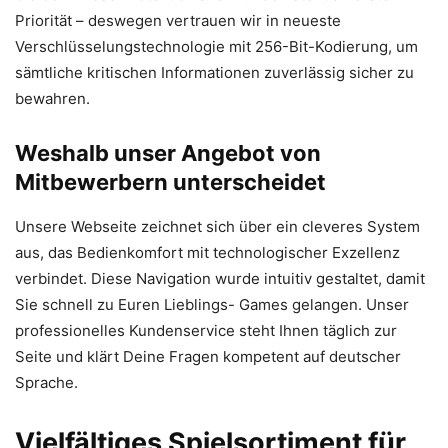
Priorität – deswegen vertrauen wir in neueste
Verschlüsselungstechnologie mit 256-Bit-Kodierung, um
sämtliche kritischen Informationen zuverlässig sicher zu
bewahren.
Weshalb unser Angebot von
Mitbewerbern unterscheidet
Unsere Webseite zeichnet sich über ein cleveres System
aus, das Bedienkomfort mit technologischer Exzellenz
verbindet. Diese Navigation wurde intuitiv gestaltet, damit
Sie schnell zu Euren Lieblings- Games gelangen. Unser
professionelles Kundenservice steht Ihnen täglich zur
Seite und klärt Deine Fragen kompetent auf deutscher
Sprache.
Vielfältiges Spielsortiment für