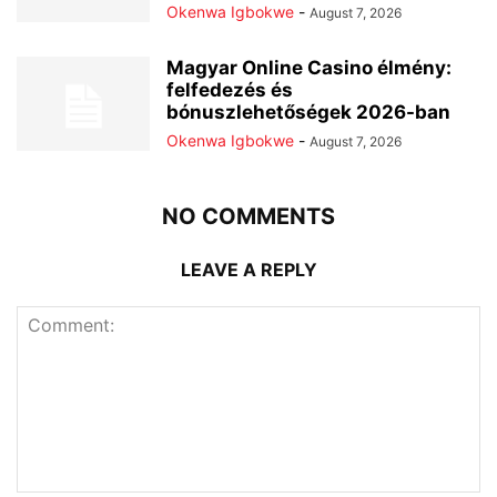
Okenwa Igbokwe
-
August 7, 2026
Magyar Online Casino élmény:
felfedezés és
bónuszlehetőségek 2026-ban
Okenwa Igbokwe
-
August 7, 2026
NO COMMENTS
LEAVE A REPLY