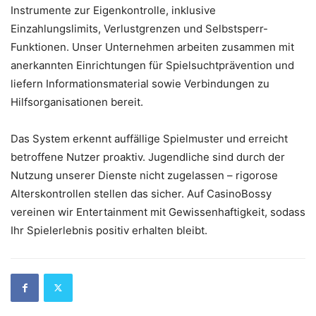
Instrumente zur Eigenkontrolle, inklusive
Einzahlungslimits, Verlustgrenzen und Selbstsperr-
Funktionen. Unser Unternehmen arbeiten zusammen mit
anerkannten Einrichtungen für Spielsuchtprävention und
liefern Informationsmaterial sowie Verbindungen zu
Hilfsorganisationen bereit.
Das System erkennt auffällige Spielmuster und erreicht
betroffene Nutzer proaktiv. Jugendliche sind durch der
Nutzung unserer Dienste nicht zugelassen – rigorose
Alterskontrollen stellen das sicher. Auf CasinoBossy
vereinen wir Entertainment mit Gewissenhaftigkeit, sodass
Ihr Spielerlebnis positiv erhalten bleibt.