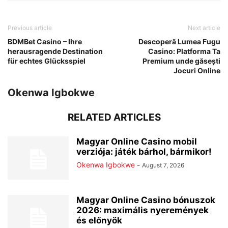
Previous article
Next article
BDMBet Casino – Ihre
Descoperă Lumea Fugu
herausragende Destination
Casino: Platforma Ta
für echtes Glücksspiel
Premium unde găsești
Jocuri Online
Okenwa Igbokwe
RELATED ARTICLES
Magyar Online Casino mobil
verziója: játék bárhol, bármikor!
Okenwa Igbokwe
-
August 7, 2026
Magyar Online Casino bónuszok
2026: maximális nyeremények
és előnyök