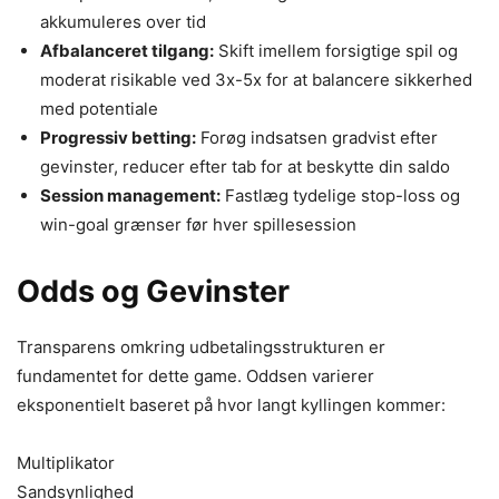
akkumuleres over tid
Afbalanceret tilgang:
Skift imellem forsigtige spil og
moderat risikable ved 3x-5x for at balancere sikkerhed
med potentiale
Progressiv betting:
Forøg indsatsen gradvist efter
gevinster, reducer efter tab for at beskytte din saldo
Session management:
Fastlæg tydelige stop-loss og
win-goal grænser før hver spillesession
Odds og Gevinster
Transparens omkring udbetalingsstrukturen er
fundamentet for dette game. Oddsen varierer
eksponentielt baseret på hvor langt kyllingen kommer:
Multiplikator
Sandsynlighed