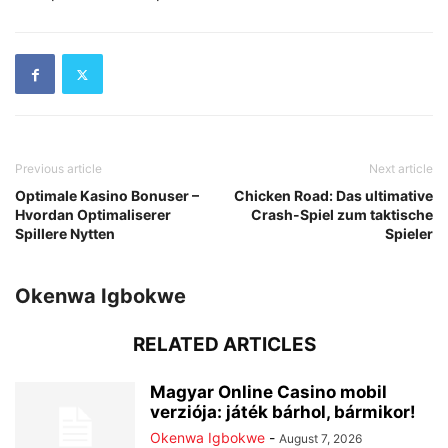
Previous article
Next article
Optimale Kasino Bonuser –
Chicken Road: Das ultimative
Hvordan Optimaliserer
Crash-Spiel zum taktische
Spillere Nytten
Spieler
Okenwa Igbokwe
RELATED ARTICLES
Magyar Online Casino mobil
verziója: játék bárhol, bármikor!
Okenwa Igbokwe
-
August 7, 2026