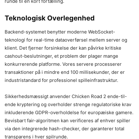
runde til en kort fortælling.
Teknologisk Overlegenhed
Backend-systemet benytter moderne WebSocket-
teknologi for real-time dataoverførsel mellem server og
klient. Det fjerner forsinkelse der kan påvirke kritiske
cashout-beslutninger, et problem der plager mange
konkurrerende platforme. Vores servere processerer
transaktioner på i mindre end 100 millisekunder, der er
industristandard for professionel spilleinfrastruktur.
Sikkerhedsmæssigt anvender Chicken Road 2 ende-til-
ende kryptering og overholder strenge regulatoriske krav
inkluderende GDPR-overholdelse for europæiske gamere.
Bevisbart fair-algoritmen kan verificeres af enhver spiller
via den integrerede hash-checker, der garanterer total
transparens i hver spilrunde.