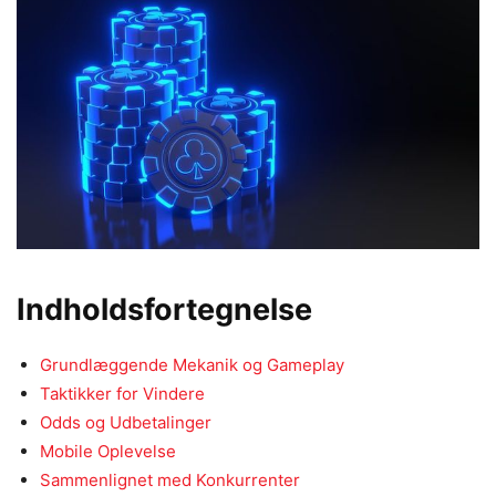
Indholdsfortegnelse
Grundlæggende Mekanik og Gameplay
Taktikker for Vindere
Odds og Udbetalinger
Mobile Oplevelse
Sammenlignet med Konkurrenter