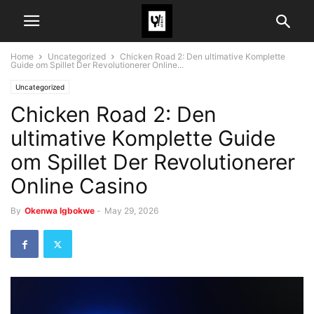
Home
Uncategorized
Chicken Road 2: Den ultimative Komplette
Guide om Spillet Der Revolutionerer Online...
Uncategorized
Chicken Road 2: Den
ultimative Komplette Guide
om Spillet Der Revolutionerer
Online Casino
By
Okenwa Igbokwe
-
May 29, 2026