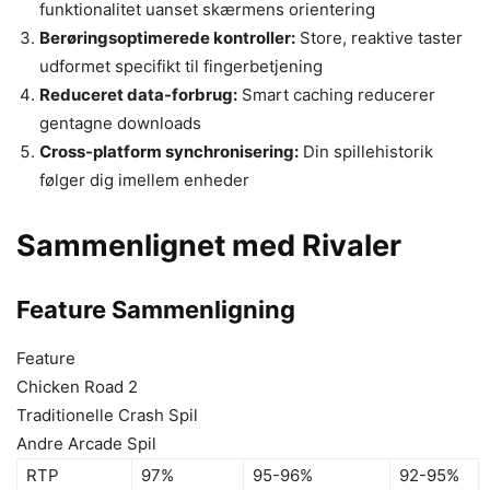
funktionalitet uanset skærmens orientering
Berøringsoptimerede kontroller:
Store, reaktive taster
udformet specifikt til fingerbetjening
Reduceret data-forbrug:
Smart caching reducerer
gentagne downloads
Cross-platform synchronisering:
Din spillehistorik
følger dig imellem enheder
Sammenlignet med Rivaler
Feature Sammenligning
Feature
Chicken Road 2
Traditionelle Crash Spil
Andre Arcade Spil
RTP
97%
95-96%
92-95%