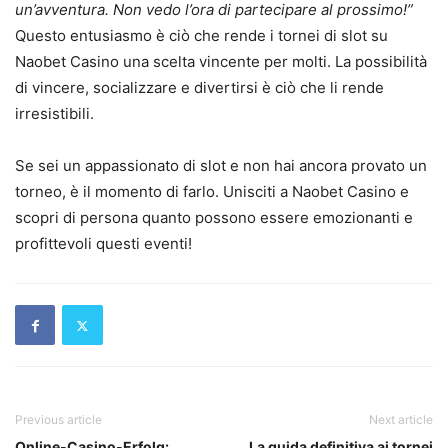
un’avventura. Non vedo l’ora di partecipare al prossimo!”
Questo entusiasmo è ciò che rende i tornei di slot su
Naobet Casino una scelta vincente per molti. La possibilità
di vincere, socializzare e divertirsi è ciò che li rende
irresistibili.
Se sei un appassionato di slot e non hai ancora provato un
torneo, è il momento di farlo. Unisciti a Naobet Casino e
scopri di persona quanto possono essere emozionanti e
profittevoli questi eventi!
Previous article
Next article
Online-Casino-Erfolg:
La guida definitiva ai tornei