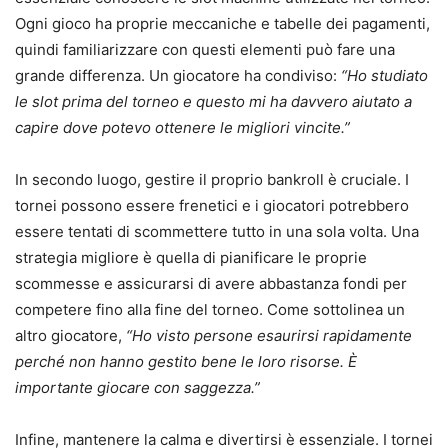
Ogni gioco ha proprie meccaniche e tabelle dei pagamenti,
quindi familiarizzare con questi elementi può fare una
grande differenza. Un giocatore ha condiviso:
“Ho studiato
le slot prima del torneo e questo mi ha davvero aiutato a
capire dove potevo ottenere le migliori vincite.”
In secondo luogo, gestire il proprio bankroll è cruciale. I
tornei possono essere frenetici e i giocatori potrebbero
essere tentati di scommettere tutto in una sola volta. Una
strategia migliore è quella di pianificare le proprie
scommesse e assicurarsi di avere abbastanza fondi per
competere fino alla fine del torneo. Come sottolinea un
altro giocatore,
“Ho visto persone esaurirsi rapidamente
perché non hanno gestito bene le loro risorse. È
importante giocare con saggezza.”
Infine, mantenere la calma e divertirsi è essenziale. I tornei