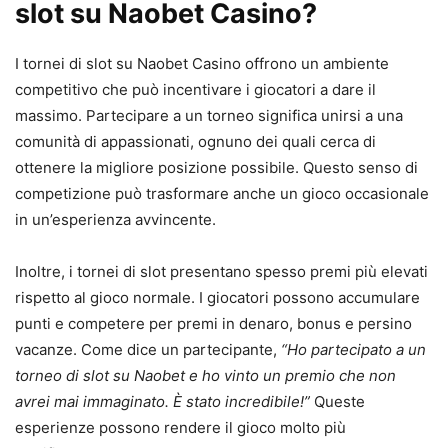
slot su Naobet Casino?
I tornei di slot su Naobet Casino offrono un ambiente
competitivo che può incentivare i giocatori a dare il
massimo. Partecipare a un torneo significa unirsi a una
comunità di appassionati, ognuno dei quali cerca di
ottenere la migliore posizione possibile. Questo senso di
competizione può trasformare anche un gioco occasionale
in un’esperienza avvincente.
Inoltre, i tornei di slot presentano spesso premi più elevati
rispetto al gioco normale. I giocatori possono accumulare
punti e competere per premi in denaro, bonus e persino
vacanze. Come dice un partecipante,
“Ho partecipato a un
torneo di slot su Naobet e ho vinto un premio che non
avrei mai immaginato. È stato incredibile!”
Queste
esperienze possono rendere il gioco molto più