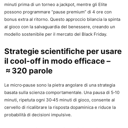
minuti prima di un torneo a jackpot, mentre gli Elite
possono programmare “pause premium” di 4 ore con
bonus extra al ritorno. Questo approccio bilancia la spinta
al gioco con la salvaguardia del benessere, creando un
modello sostenibile per il mercato del Black Friday.
Strategie scientifiche per usare
il cool‑off in modo efficace –
≈ 320 parole
Le micro‑pause sono la pietra angolare di una strategia
basata sulla scienza comportamentale. Una pausa di 5‑10
minuti, ripetuta ogni 30‑45 minuti di gioco, consente al
cervello di ricalibrare la risposta dopaminica e riduce la
probabilità di decisioni impulsive.