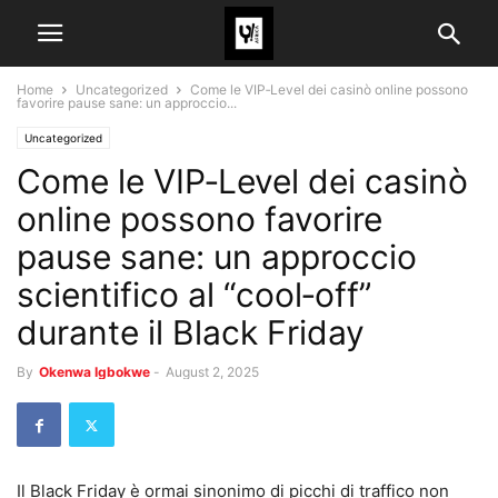
Home
Uncategorized
Come le VIP‑Level dei casinò online possono
favorire pause sane: un approccio...
Uncategorized
Come le VIP‑Level dei casinò
online possono favorire
pause sane: un approccio
scientifico al “cool‑off”
durante il Black Friday
By
Okenwa Igbokwe
-
August 2, 2025
Il Black Friday è ormai sinonimo di picchi di traffico non