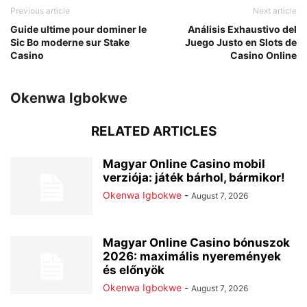
Previous article
Next article
Guide ultime pour dominer le
Análisis Exhaustivo del
Sic Bo moderne sur Stake
Juego Justo en Slots de
Casino
Casino Online
Okenwa Igbokwe
RELATED ARTICLES
Magyar Online Casino mobil
verziója: játék bárhol, bármikor!
Okenwa Igbokwe
-
August 7, 2026
Magyar Online Casino bónuszok
2026: maximális nyeremények
és előnyök
Okenwa Igbokwe
-
August 7, 2026