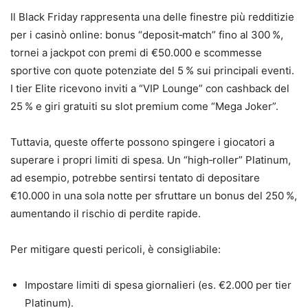
Il Black Friday rappresenta una delle finestre più redditizie
per i casinò online: bonus “deposit‑match” fino al 300 %,
tornei a jackpot con premi di €50.000 e scommesse
sportive con quote potenziate del 5 % sui principali eventi.
I tier Elite ricevono inviti a “VIP Lounge” con cashback del
25 % e giri gratuiti su slot premium come “Mega Joker”.
Tuttavia, queste offerte possono spingere i giocatori a
superare i propri limiti di spesa. Un “high‑roller” Platinum,
ad esempio, potrebbe sentirsi tentato di depositare
€10.000 in una sola notte per sfruttare un bonus del 250 %,
aumentando il rischio di perdite rapide.
Per mitigare questi pericoli, è consigliabile:
Impostare limiti di spesa giornalieri (es. €2.000 per tier
Platinum).