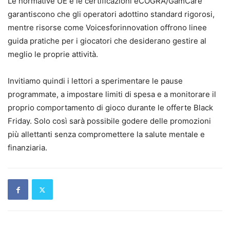
Le normative UE e le certificazioni eCOGRA/GamCare
garantiscono che gli operatori adottino standard rigorosi,
mentre risorse come Voicesforinnovation offrono linee
guida pratiche per i giocatori che desiderano gestire al
meglio le proprie attività.
Invitiamo quindi i lettori a sperimentare le pause
programmate, a impostare limiti di spesa e a monitorare il
proprio comportamento di gioco durante le offerte Black
Friday. Solo così sarà possibile godere delle promozioni
più allettanti senza compromettere la salute mentale e
finanziaria.