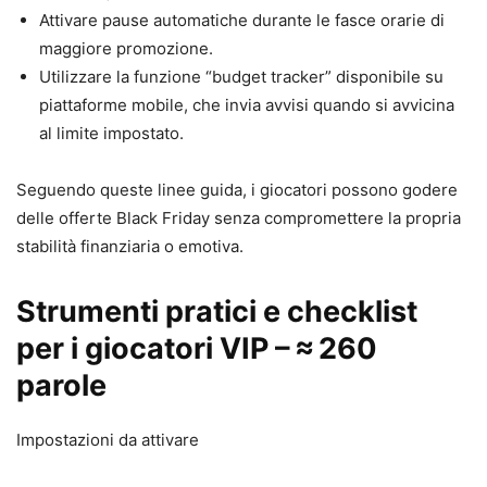
Attivare pause automatiche durante le fasce orarie di
maggiore promozione.
Utilizzare la funzione “budget tracker” disponibile su
piattaforme mobile, che invia avvisi quando si avvicina
al limite impostato.
Seguendo queste linee guida, i giocatori possono godere
delle offerte Black Friday senza compromettere la propria
stabilità finanziaria o emotiva.
Strumenti pratici e checklist
per i giocatori VIP – ≈ 260
parole
Impostazioni da attivare