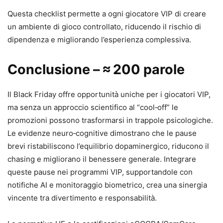
Questa checklist permette a ogni giocatore VIP di creare
un ambiente di gioco controllato, riducendo il rischio di
dipendenza e migliorando l’esperienza complessiva.
Conclusione – ≈ 200 parole
Il Black Friday offre opportunità uniche per i giocatori VIP,
ma senza un approccio scientifico al “cool‑off” le
promozioni possono trasformarsi in trappole psicologiche.
Le evidenze neuro‑cognitive dimostrano che le pause
brevi ristabiliscono l’equilibrio dopaminergico, riducono il
chasing e migliorano il benessere generale. Integrare
queste pause nei programmi VIP, supportandole con
notifiche AI e monitoraggio biometrico, crea una sinergia
vincente tra divertimento e responsabilità.