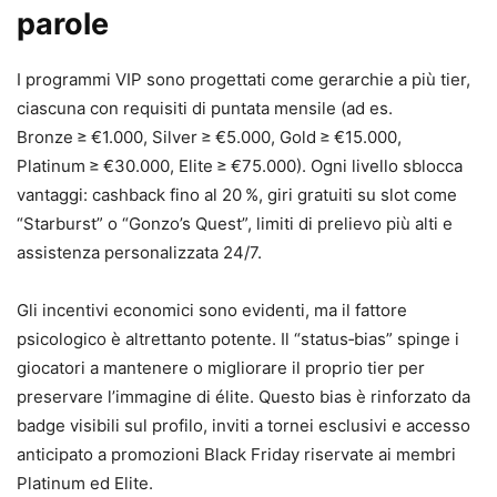
parole
I programmi VIP sono progettati come gerarchie a più tier,
ciascuna con requisiti di puntata mensile (ad es.
Bronze ≥ €1.000, Silver ≥ €5.000, Gold ≥ €15.000,
Platinum ≥ €30.000, Elite ≥ €75.000). Ogni livello sblocca
vantaggi: cashback fino al 20 %, giri gratuiti su slot come
“Starburst” o “Gonzo’s Quest”, limiti di prelievo più alti e
assistenza personalizzata 24/7.
Gli incentivi economici sono evidenti, ma il fattore
psicologico è altrettanto potente. Il “status‑bias” spinge i
giocatori a mantenere o migliorare il proprio tier per
preservare l’immagine di élite. Questo bias è rinforzato da
badge visibili sul profilo, inviti a tornei esclusivi e accesso
anticipato a promozioni Black Friday riservate ai membri
Platinum ed Elite.