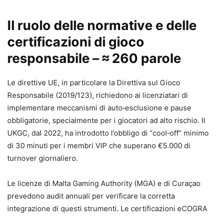
Il ruolo delle normative e delle
certificazioni di gioco
responsabile – ≈ 260 parole
Le direttive UE, in particolare la Direttiva sul Gioco
Responsabile (2019/123), richiedono ai licenziatari di
implementare meccanismi di auto‑esclusione e pause
obbligatorie, specialmente per i giocatori ad alto rischio. Il
UKGC, dal 2022, ha introdotto l’obbligo di “cool‑off” minimo
di 30 minuti per i membri VIP che superano €5.000 di
turnover giornaliero.
Le licenze di Malta Gaming Authority (MGA) e di Curaçao
prevedono audit annuali per verificare la corretta
integrazione di questi strumenti. Le certificazioni eCOGRA