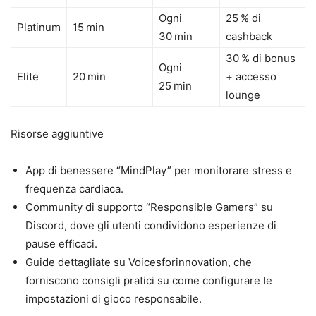
Ogni
25 % di
Platinum
15 min
30 min
cashback
30 % di bonus
Ogni
Elite
20 min
+ accesso
25 min
lounge
Risorse aggiuntive
App di benessere “MindPlay” per monitorare stress e
frequenza cardiaca.
Community di supporto “Responsible Gamers” su
Discord, dove gli utenti condividono esperienze di
pause efficaci.
Guide dettagliate su Voicesforinnovation, che
forniscono consigli pratici su come configurare le
impostazioni di gioco responsabile.