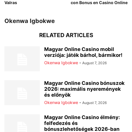
Valras
con Bonus en Casino Online
Okenwa Igbokwe
RELATED ARTICLES
Magyar Online Casino mobil
verziója: játék bárhol, bármikor!
Okenwa Igbokwe
-
August 7, 2026
Magyar Online Casino bónuszok
2026: maximális nyeremények
és előnyök
Okenwa Igbokwe
-
August 7, 2026
Magyar Online Casino élmény:
felfedezés és
bónuszlehetőségek 2026-ban