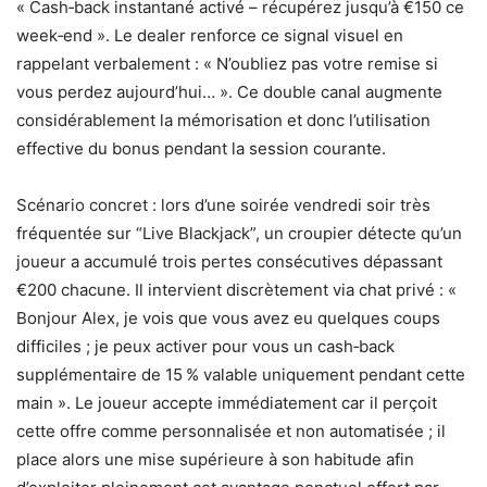
« Cash‑back instantané activé – récupérez jusqu’à €150 ce
week‑end ». Le dealer renforce ce signal visuel en
rappelant verbalement : « N’oubliez pas votre remise si
vous perdez aujourd’hui… ». Ce double canal augmente
considérablement la mémorisation et donc l’utilisation
effective du bonus pendant la session courante.
Scénario concret : lors d’une soirée vendredi soir très
fréquentée sur “Live Blackjack”, un croupier détecte qu’un
joueur a accumulé trois pertes consécutives dépassant
€200 chacune. Il intervient discrètement via chat privé : «
Bonjour Alex, je vois que vous avez eu quelques coups
difficiles ; je peux activer pour vous un cash‑back
supplémentaire de 15 % valable uniquement pendant cette
main ». Le joueur accepte immédiatement car il perçoit
cette offre comme personnalisée et non automatisée ; il
place alors une mise supérieure à son habitude afin