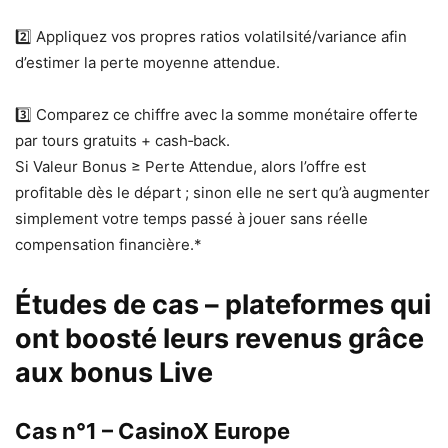
2️⃣ Appliquez vos propres ratios volatilsité/variance afin
d’estimer la perte moyenne attendue.
3️⃣ Comparez ce chiffre avec la somme monétaire offerte
par tours gratuits + cash‑back.
Si Valeur Bonus ≥ Perte Attendue, alors l’offre est
profitable dès le départ ; sinon elle ne sert qu’à augmenter
simplement votre temps passé à jouer sans réelle
compensation financière.*
Études de cas – plateformes qui
ont boosté leurs revenus grâce
aux bonus Live
Cas n°1 – CasinoX Europe