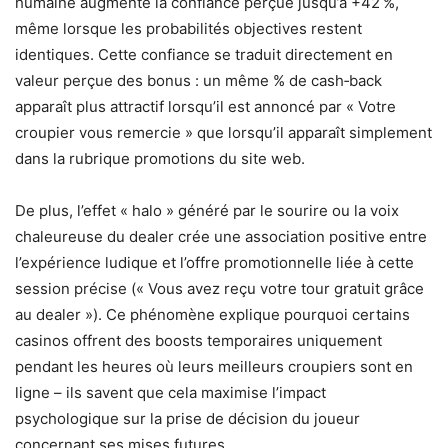
humaine augmente la confiance perçue jusqu’à +42 %,
même lorsque les probabilités objectives restent
identiques. Cette confiance se traduit directement en
valeur perçue des bonus : un même % de cash‑back
apparaît plus attractif lorsqu’il est annoncé par « Votre
croupier vous remercie » que lorsqu’il apparaît simplement
dans la rubrique promotions du site web.
De plus, l’effet « halo » généré par le sourire ou la voix
chaleureuse du dealer crée une association positive entre
l’expérience ludique et l’offre promotionnelle liée à cette
session précise (« Vous avez reçu votre tour gratuit grâce
au dealer »). Ce phénomène explique pourquoi certains
casinos offrent des boosts temporaires uniquement
pendant les heures où leurs meilleurs croupiers sont en
ligne – ils savent que cela maximise l’impact
psychologique sur la prise de décision du joueur
concernant ses mises futures.