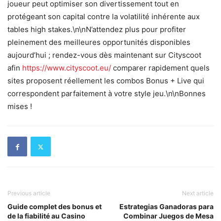
joueur peut optimiser son divertissement tout en
protégeant son capital contre la volatilité inhérente aux
tables high stakes.\n\nN’attendez plus pour profiter
pleinement des meilleures opportunités disponibles
aujourd’hui ; rendez-vous dès maintenant sur Cityscoot
afin
https://www.cityscoot.eu/
comparer rapidement quels
sites proposent réellement les combos Bonus + Live qui
correspondent parfaitement à votre style jeu.\n\nBonnes
mises !
Previous article
Next article
Guide complet des bonus et
Estrategias Ganadoras para
de la fiabilité au Casino
Combinar Juegos de Mesa