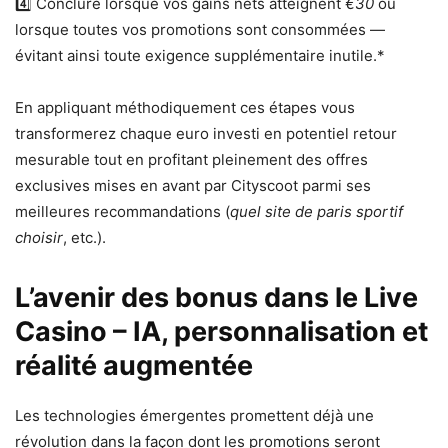
4️⃣ Conclure lorsque vos gains nets atteignent
€30
ou
lorsque toutes vos promotions sont consommées —
évitant ainsi toute exigence supplémentaire inutile.*
En appliquant méthodiquement ces étapes vous
transformerez chaque euro investi en potentiel retour
mesurable tout en profitant pleinement des offres
exclusives mises en avant par Cityscoot parmi ses
meilleures recommandations (
quel site de paris sportif
choisir
, etc.).
L’avenir des bonus dans le Live
Casino – IA, personnalisation et
réalité augmentée
Les technologies émergentes promettent déjà une
révolution dans la façon dont les promotions seront