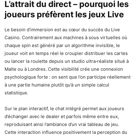
L’attrait du direct – pourquoi les
joueurs préfèrent les jeux Live
Le besoin d’immersion est au cœur du succès du Live
Casino. Contrairement aux machines à sous virtuelles où
chaque spin est généré par un algorithme invisible, le
joueur voit en temps réel le croupier distribuer les cartes
ou lancer la roulette depuis un studio ultra‑réaliste situé à
Malte ou à Londres. Cette visibilité crée une connexion
psychologique forte : on sent que l’on participe réellement
à une partie humaine plutôt qu’à un simple calcul
statistique.
Sur le plan interactif, le chat intégré permet aux joueurs
d’échanger avec le dealer et parfois même entre eux,
reproduisant ainsi l’ambiance d’un vrai tableau de jeu.
Cette interaction influence positivement la perception du