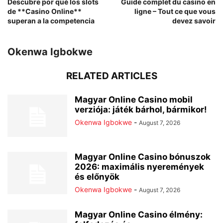
Descubre por qué los slots
Guide complet du casino en
de **Casino Online**
ligne – Tout ce que vous
superan a la competencia
devez savoir
Okenwa Igbokwe
RELATED ARTICLES
Magyar Online Casino mobil
verziója: játék bárhol, bármikor!
Okenwa Igbokwe
-
August 7, 2026
Magyar Online Casino bónuszok
2026: maximális nyeremények
és előnyök
Okenwa Igbokwe
-
August 7, 2026
Magyar Online Casino élmény: