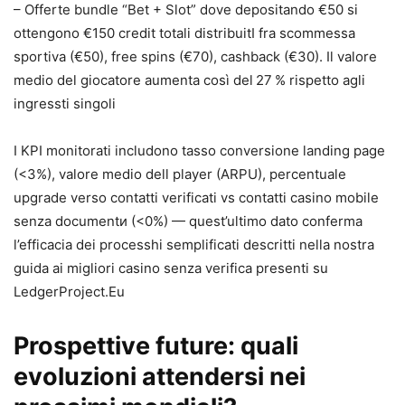
– Offerte bundle “Bet + Slot” dove depositando €50 si
ottengono €150 credit totali distribuitI fra scommessa
sportiva (€50), free spins (€70), cashback (€30). Il valore
medio del giocatore aumenta così del 27 % rispetto agli
ingress​ti singoli
I KPI monitorati includono tasso conversione landing page
(<3%), valore medio dell player (ARPU), percentuale
upgrade verso contatti verificati vs contatti casino mobile
senza documentи (<0%) — quest’ultimo dato conferma
l’efficacia dei process​hi semplificati descritti nella nostra
guida ai migliori casino senza verifica presenti su
LedgerProject.Eu
Prospettive future: quali
evoluzioni attendersi nei