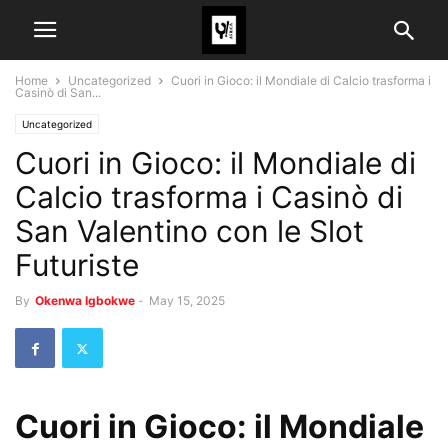
Home
Uncategorized
Cuori in Gioco: il Mondiale di Calcio trasforma i
Casinò di San...
Uncategorized
Cuori in Gioco: il Mondiale di
Calcio trasforma i Casinò di
San Valentino con le Slot
Futuriste
By
Okenwa Igbokwe
-
May 15, 2025
Cuori in Gioco: il Mondiale