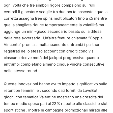
ogni volta che tre simboli rigore compaiono sui rulli
centrali il giocatore sceglie tra due porte nascoste ; quella
corretta assegna free spins moltiplicatori fino a x5 mentre
quella sbagliata riduce temporaneamente la volatilità ma
aggiunge un mini–gioco secondario basato sulla difesa
della rete avversaria . Un’altra feature chiamata “Coppia
Vincente” premia simultaneamente entrambi i partner
registrati nello stesso account con crediti condivisi :
ciascuno riceve metà del jackpot progressivo quando
entrambi completano almeno cinque vincite consecutive
nello stesso round
Queste innovazioni hanno avuto impatto significativo sulla
retention femminile : secondo dati forniti da LoveBet , i
giochi con tematica Valentine mostrano una crescita del
tempo medio speso pari al 22 % rispetto alle classiche slot
sportistiche . Inoltre le campagne promozionali mirate alle