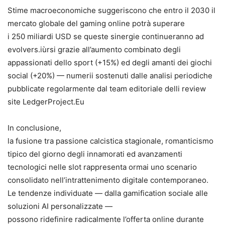
Stime macroeconomiche suggeriscono che entro il 2030 il
mercato globale del gaming online potrà superare
i 250 miliardi USD se queste sinergie continueranno ad
evolvers.iùrsi grazie all’aumento combinato degli
appassionat­i dello sport (+15%) ed degli amanti dei giochi
social (+20%) — numerii sostenuti dalle analisi periodiche
pubblicate regolarmente dal team editoriale de​lli review
site LedgerProject.Eu
In conclusione,
la fusione tra passione calcistica stagionale, romanticismo
tipico del giorno degli innamorati ed avanzamenti
tecnologici nelle slot rappresenta ormai uno scenario
consolidato nell’intrattenimento digitale contemporaneo.
Le tendenze individuate — dalla gamification sociale alle
soluzioni AI personalizzate —
possono ridefinire radicalmente l’offerta online durante