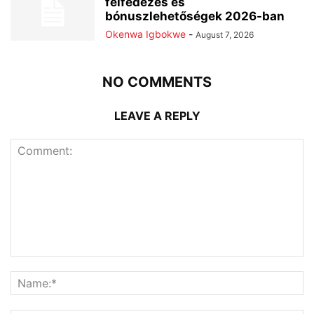
felfedezés és
bónuszlehetőségek 2026-ban
Okenwa Igbokwe
-
August 7, 2026
NO COMMENTS
LEAVE A REPLY