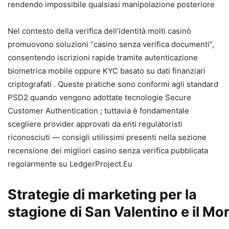
rendendo impossibile qualsiasi manipolazione posteriore
Nel contesto della verifica dell’identità molti casinò
promuovono soluzioni “casino senza verifica documenti”,
consentendo iscrizioni rapide tramite autenticazione
biometrica mobile oppure KYC basato su dati finanziari
criptografati . Queste pratiche sono conformi agli standard
PSD­2 quando vengono adottate tecnologie Secure
Customer Authentication ; tuttavia è fondamentale
scegliere provider approvati da enti regulatoristi
riconosciuti — consigli utilissimi presenti nella sezione
recensione dei migliori casino senza verifica pubblicata
regolarmente su LedgerProject.Eu
Strategie di marketing per la
stagione di San Valentino e il Mo