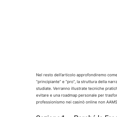
Nel resto dell’articolo approfondiremo come
“principiante” e “pro”, la struttura della na
studiate. Verranno illustrate tecniche prati
evitare e una roadmap personale per trasfor
professionismo nei casinò online non AAMS