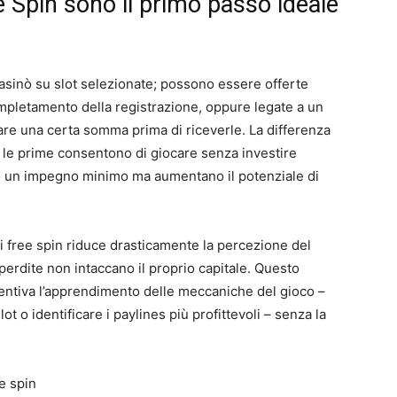
e Spin sono il primo passo ideale
 casinò su slot selezionate; possono essere offerte
mpletamento della registrazione, oppure legate a un
re una certa somma prima di riceverle. La differenza
le: le prime consentono di giocare senza investire
o un impegno minimo ma aumentano il potenziale di
di free spin riduce drasticamente la percezione del
 perdite non intaccano il proprio capitale. Questo
incentiva l’apprendimento delle meccaniche del gioco –
t o identificare i paylines più profittevoli – senza la
e spin