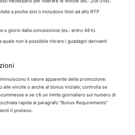
so necessario per liberare le vincite (es.: 20x‑35x).
mitate a poche slot o includono titoli ad alto RTP
e o giorni dalla concessione (es.: entro 48 h).
la quale non è possibile ritirare i guadagni derivanti
zioni
iminuiscono il valore apparente della promozione:
 alle vincite o anche al bonus iniziale; controlla se
 scommesse e se c’è un limite giornaliero sul numero di
Un’occhiata rapida al paragrafo “Bonus Requirements”
nti il prelievo.