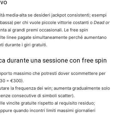
ivo
lità media‑alta se desideri jackpot consistenti; esempi
 bassa) per chi vuole piccole vittorie costanti o
Dead or
unta ai grandi premi occasionali. Le free spin
olte linee pagate simultaneamente perché aumentano
i durante i giri gratuiti.
ca durante una sessione con free spin
importo massimo che potresti dover scommettere per
 30 = €300).
lutare la frequenza dei win; aumenta gradualmente solo
uenze consecutive di simboli scatter).
e vincite gratuite rispetto al requisito residuo;
oppure quando incontri limiti massimi giornalieri