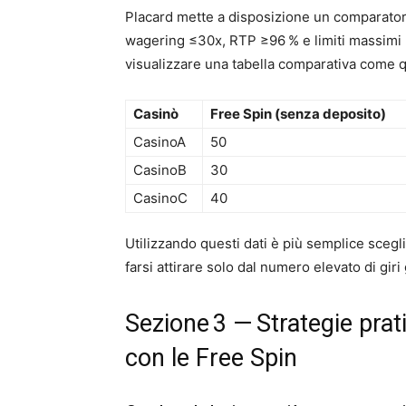
Placard mette a disposizione un comparatore
wagering ≤30x, RTP ≥96 % e limiti massimi 
visualizzare una tabella comparativa come q
Casinò
Free Spin (senza deposito)
CasinoA
50
CasinoB
30
CasinoC
40
Utilizzando questi dati è più semplice sce
farsi attirare solo dal numero elevato di giri 
Sezione 3 — Strategie prat
con le Free Spin