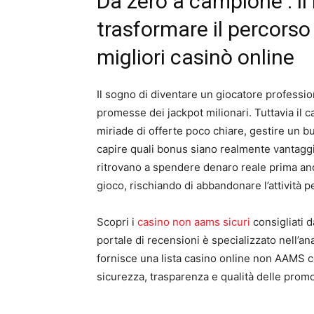
Da zero a campione : il 
trasformare il percorso 
migliori casinò online
Il sogno di diventare un giocatore profession
promesse dei jackpot milionari. Tuttavia il ca
miriade di offerte poco chiare, gestire un bu
capire quali bonus siano realmente vantaggio
ritrovano a spendere denaro reale prima an
gioco, rischiando di abbandonare l’attività 
Scopri i
casino non aams sicuri
consigliati d
portale di recensioni è specializzato nell’an
fornisce una lista casino online non AAMS 
sicurezza, trasparenza e qualità delle promo