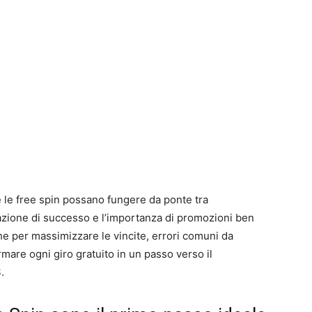
 le free spin possano fungere da ponte tra
rrazione di successo e l’importanza di promozioni ben
che per massimizzare le vincite, errori comuni da
mare ogni giro gratuito in un passo verso il
.