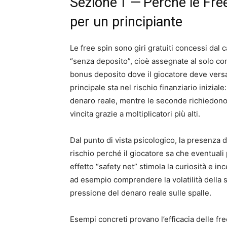
Sezione 1 — Perché le Fre
per un principiante
Le free spin sono giri gratuiti concessi dal
“senza deposito”, cioè assegnate al solo co
bonus deposito dove il giocatore deve versa
principale sta nel rischio finanziario inizia
denaro reale, mentre le seconde richiedon
vincita grazie a moltiplicatori più alti.
Dal punto di vista psicologico, la presenza 
rischio perché il giocatore sa che eventuali
effetto “safety net” stimola la curiosità e 
ad esempio comprendere la volatilità della slo
pressione del denaro reale sulle spalle.
Esempi concreti provano l’efficacia delle fre