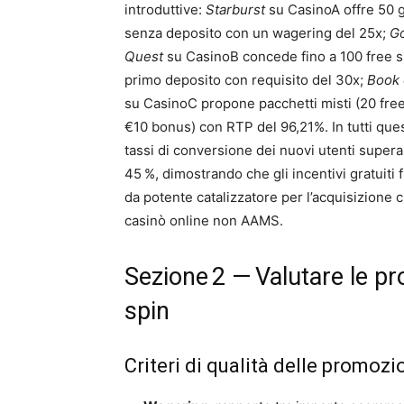
introduttive:
Starburst
su CasinoA offre 50 gi
senza deposito con un wagering del 25x;
Go
Quest
su CasinoB concede fino a 100 free s
primo deposito con requisito del 30x;
Book 
su CasinoC propone pacchetti misti (20 free
€10 bonus) con RTP del 96,21%. In tutti quest
tassi di conversione dei nuovi utenti supera
45 %, dimostrando che gli incentivi gratuiti
da potente catalizzatore per l’acquisizione cl
casinò online non AAMS.
Sezione 2 — Valutare le pro
spin
Criteri di qualità delle promozi