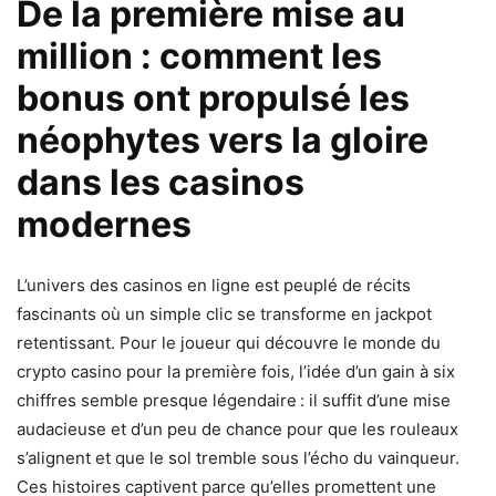
De la première mise au
million : comment les
bonus ont propulsé les
néophytes vers la gloire
dans les casinos
modernes
L’univers des casinos en ligne est peuplé de récits
fascinants où un simple clic se transforme en jackpot
retentissant. Pour le joueur qui découvre le monde du
crypto casino pour la première fois, l’idée d’un gain à six
chiffres semble presque légendaire : il suffit d’une mise
audacieuse et d’un peu de chance pour que les rouleaux
s’alignent et que le sol tremble sous l’écho du vainqueur.
Ces histoires captivent parce qu’elles promettent une