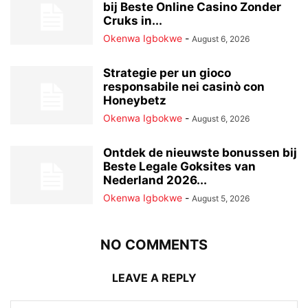
bij Beste Online Casino Zonder
Cruks in...
Okenwa Igbokwe
-
August 6, 2026
Strategie per un gioco
responsabile nei casinò con
Honeybetz
Okenwa Igbokwe
-
August 6, 2026
Ontdek de nieuwste bonussen bij
Beste Legale Goksites van
Nederland 2026...
Okenwa Igbokwe
-
August 5, 2026
NO COMMENTS
LEAVE A REPLY