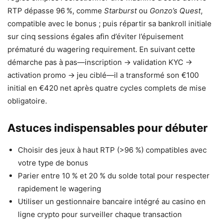
RTP dépasse 96 %, comme
Starburst
ou
Gonzo’s Quest
,
compatible avec le bonus ; puis répartir sa bankroll initiale
sur cinq sessions égales afin d’éviter l’épuisement
prématuré du wagering requirement. En suivant cette
démarche pas à pas—inscription → validation KYC →
activation promo → jeu ciblé—il a transformé son €100
initial en €420 net après quatre cycles complets de mise
obligatoire.
Astuces indispensables pour débuter
Choisir des jeux à haut RTP (>96 %) compatibles avec
votre type de bonus
Parier entre 10 % et 20 % du solde total pour respecter
rapidement le wagering
Utiliser un gestionnaire bancaire intégré au casino en
ligne crypto pour surveiller chaque transaction