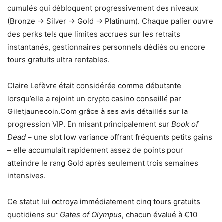
cumulés qui débloquent progressivement des niveaux
(Bronze → Silver → Gold → Platinum). Chaque palier ouvre
des perks tels que limites accrues sur les retraits
instantanés, gestionnaires personnels dédiés ou encore
tours gratuits ultra rentables.
Claire Lefèvre était considérée comme débutante
lorsqu’elle a rejoint un crypto casino conseillé par
Giletjaunecoin.Com grâce à ses avis détaillés sur la
progression VIP. En misant principalement sur
Book of
Dead
– une slot low variance offrant fréquents petits gains
– elle accumulait rapidement assez de points pour
atteindre le rang Gold après seulement trois semaines
intensives.
Ce statut lui octroya immédiatement cinq tours gratuits
quotidiens sur
Gates of Olympus
, chacun évalué à €10