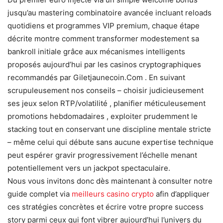
jusqu’au mastering combinatoire avancée incluant reloads
quotidiens et programmes VIP premium, chaque étape
décrite montre comment transformer modestement sa
bankroll initiale grâce aux mécanismes intelligents
proposés aujourd’hui par les casinos cryptographiques
recommandés par Giletjaunecoin.Com . En suivant
scrupuleusement nos conseils – choisir judicieusement
ses jeux selon RTP/volatilité , planifier méticuleusement
promotions hebdomadaires , exploiter prudemment le
stacking tout en conservant une discipline mentale stricte
– même celui qui débute sans aucune expertise technique
peut espérer gravir progressivement l’échelle menant
potentiellement vers un jackpot spectaculaire.
Nous vous invitons donc dès maintenant à consulter notre
guide complet via
meilleurs casino crypto
afin d’appliquer
ces stratégies concrètes et écrire votre propre success
story parmi ceux qui font vibrer aujourd’hui l’univers du