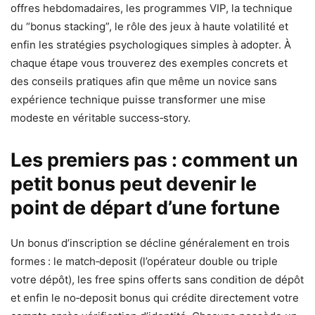
offres hebdomadaires, les programmes VIP, la technique
du “bonus stacking”, le rôle des jeux à haute volatilité et
enfin les stratégies psychologiques simples à adopter. À
chaque étape vous trouverez des exemples concrets et
des conseils pratiques afin que même un novice sans
expérience technique puisse transformer une mise
modeste en véritable success‑story.
Les premiers pas : comment un
petit bonus peut devenir le
point de départ d’une fortune
Un bonus d’inscription se décline généralement en trois
formes : le match‑deposit (l’opérateur double ou triple
votre dépôt), les free spins offerts sans condition de dépôt
et enfin le no‑deposit bonus qui crédite directement votre