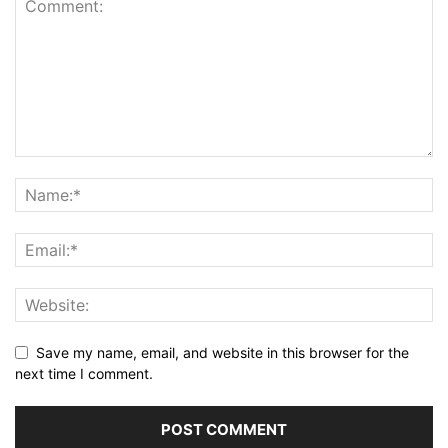
Save my name, email, and website in this browser for the
next time I comment.