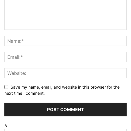
Save my name, email, and website in this browser for the
next time I comment.
Δ