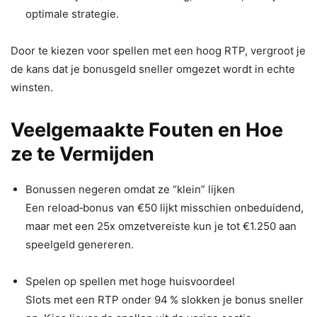
optimale strategie.
Door te kiezen voor spellen met een hoog RTP, vergroot je
de kans dat je bonusgeld sneller omgezet wordt in echte
winsten.
Veelgemaakte Fouten en Hoe
ze te Vermijden
Bonussen negeren omdat ze “klein” lijken
Een reload‑bonus van €50 lijkt misschien onbeduidend,
maar met een 25x omzetvereiste kun je tot €1.250 aan
speelgeld genereren.
Spelen op spellen met hoge huisvoordeel
Slots met een RTP onder 94 % slokken je bonus sneller