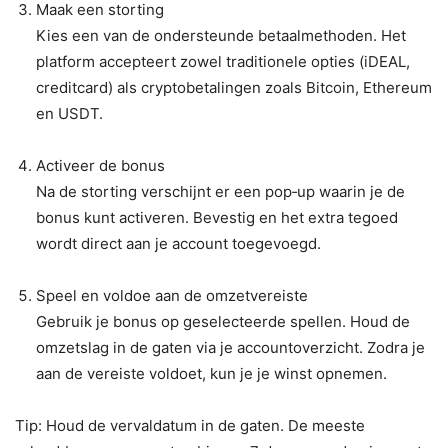
Maak een storting
Kies een van de ondersteunde betaalmethoden. Het
platform accepteert zowel traditionele opties (iDEAL,
creditcard) als cryptobetalingen zoals Bitcoin, Ethereum
en USDT.
Activeer de bonus
Na de storting verschijnt er een pop‑up waarin je de
bonus kunt activeren. Bevestig en het extra tegoed
wordt direct aan je account toegevoegd.
Speel en voldoe aan de omzetvereiste
Gebruik je bonus op geselecteerde spellen. Houd de
omzetslag in de gaten via je accountoverzicht. Zodra je
aan de vereiste voldoet, kun je je winst opnemen.
Tip: Houd de vervaldatum in de gaten. De meeste