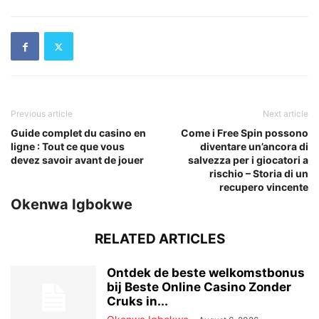
Previous article
Next article
Guide complet du casino en
Come i Free Spin possono
ligne : Tout ce que vous
diventare un’ancora di
devez savoir avant de jouer
salvezza per i giocatori a
rischio – Storia di un
recupero vincente
Okenwa Igbokwe
RELATED ARTICLES
Ontdek de beste welkomstbonus
bij Beste Online Casino Zonder
Cruks in...