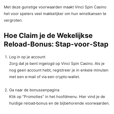
Met deze gunstige voorwaarden maakt Vinci Spin Casino
het voor spelers veel makkelijker om hun winstkansen te
vergroten.
Hoe Claim je de Wekelijkse
Reload‑Bonus: Stap‑voor‑Stap
Log in op je account
Zorg dat je bent ingelogd op Vinci Spin Casino. Als je
nog geen account hebt, registreer je in enkele minuten
met een e‑mail of via een crypto‑wallet.
Ga naar de bonussenpagina
Klik op “Promoties” in het hoofdmenu. Hier vind je de
huidige reload‑bonus en de bijbehorende voorwaarden.