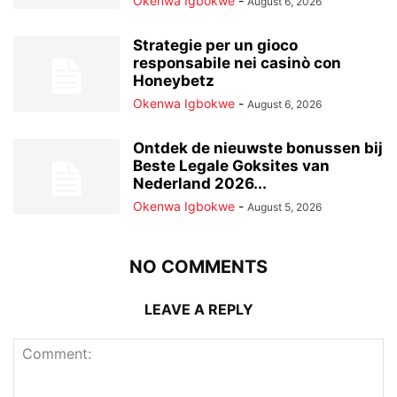
Okenwa Igbokwe
-
August 6, 2026
Strategie per un gioco
responsabile nei casinò con
Honeybetz
Okenwa Igbokwe
-
August 6, 2026
Ontdek de nieuwste bonussen bij
Beste Legale Goksites van
Nederland 2026...
Okenwa Igbokwe
-
August 5, 2026
NO COMMENTS
LEAVE A REPLY