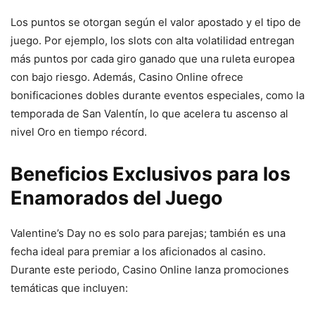
Los puntos se otorgan según el valor apostado y el tipo de
juego. Por ejemplo, los slots con alta volatilidad entregan
más puntos por cada giro ganado que una ruleta europea
con bajo riesgo. Además, Casino Online ofrece
bonificaciones dobles durante eventos especiales, como la
temporada de San Valentín, lo que acelera tu ascenso al
nivel Oro en tiempo récord.
Beneficios Exclusivos para los
Enamorados del Juego
Valentine’s Day no es solo para parejas; también es una
fecha ideal para premiar a los aficionados al casino.
Durante este periodo, Casino Online lanza promociones
temáticas que incluyen: