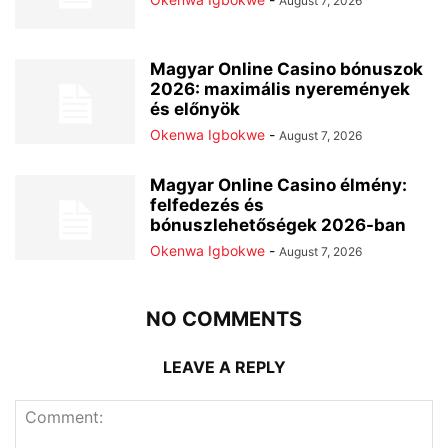
August 7, 2026
Magyar Online Casino bónuszok
2026: maximális nyeremények
és előnyök
Okenwa Igbokwe
-
August 7, 2026
Magyar Online Casino élmény:
felfedezés és
bónuszlehetőségek 2026-ban
Okenwa Igbokwe
-
August 7, 2026
NO COMMENTS
LEAVE A REPLY