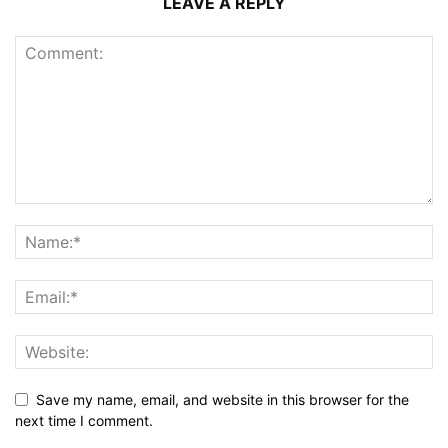
LEAVE A REPLY
Save my name, email, and website in this browser for the
next time I comment.