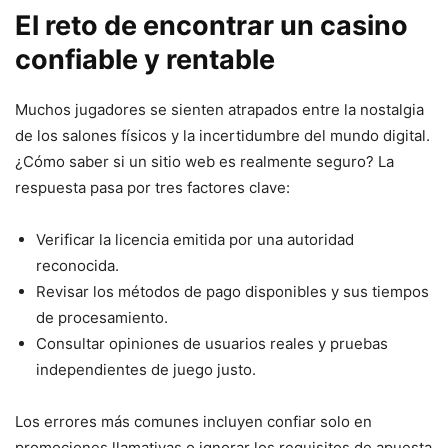
El reto de encontrar un casino
confiable y rentable
Muchos jugadores se sienten atrapados entre la nostalgia
de los salones físicos y la incertidumbre del mundo digital.
¿Cómo saber si un sitio web es realmente seguro? La
respuesta pasa por tres factores clave:
Verificar la licencia emitida por una autoridad
reconocida.
Revisar los métodos de pago disponibles y sus tiempos
de procesamiento.
Consultar opiniones de usuarios reales y pruebas
independientes de juego justo.
Los errores más comunes incluyen confiar solo en
promociones llamativas o ignorar los requisitos de apuesta