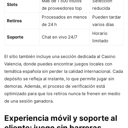
Más de 1 500 títulos
Selección
Slots
de proveedores top
reducida
Procesados en menos
Pueden tardar
Retiros
de 24 h
varios días
Horario
Soporte
Chat en vivo 24/7
limitado
El sitio también incluye una sección dedicada al Casino
Valencia, donde puedes encontrar juegos locales con
temática española sin perder la calidad internacional. Cada
depósito se refleja al instante, lo que permite jugar sin
demoras. Además, el proceso de verificación está
optimizado para que los retiros nunca te frenen en medio
de una sesión ganadora.
Experiencia móvil y soporte al
cliente: juego sin barreras