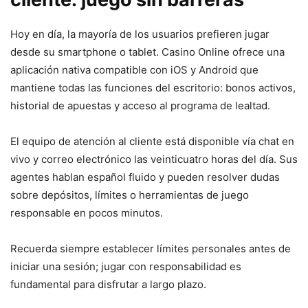
Hoy en día, la mayoría de los usuarios prefieren jugar
desde su smartphone o tablet. Casino Online ofrece una
aplicación nativa compatible con iOS y Android que
mantiene todas las funciones del escritorio: bonos activos,
historial de apuestas y acceso al programa de lealtad.
El equipo de atención al cliente está disponible vía chat en
vivo y correo electrónico las veinticuatro horas del día. Sus
agentes hablan español fluido y pueden resolver dudas
sobre depósitos, límites o herramientas de juego
responsable en pocos minutos.
Recuerda siempre establecer límites personales antes de
iniciar una sesión; jugar con responsabilidad es
fundamental para disfrutar a largo plazo.