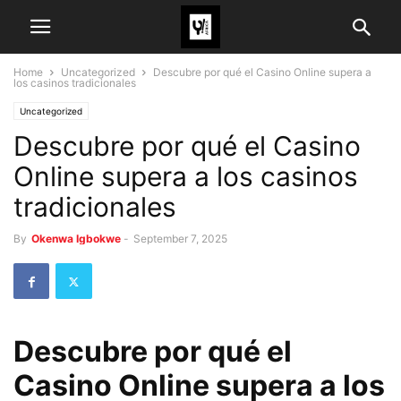
Home
Uncategorized
Descubre por qué el Casino Online supera a
los casinos tradicionales
Uncategorized
Descubre por qué el Casino
Online supera a los casinos
tradicionales
By
Okenwa Igbokwe
-
September 7, 2025
Descubre por qué el
Casino Online supera a los