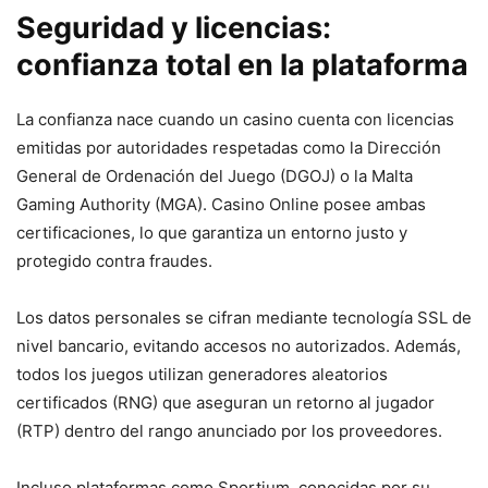
Seguridad y licencias:
confianza total en la plataforma
La confianza nace cuando un casino cuenta con licencias
emitidas por autoridades respetadas como la Dirección
General de Ordenación del Juego (DGOJ) o la Malta
Gaming Authority (MGA). Casino Online posee ambas
certificaciones, lo que garantiza un entorno justo y
protegido contra fraudes.
Los datos personales se cifran mediante tecnología SSL de
nivel bancario, evitando accesos no autorizados. Además,
todos los juegos utilizan generadores aleatorios
certificados (RNG) que aseguran un retorno al jugador
(RTP) dentro del rango anunciado por los proveedores.
Incluso plataformas como Sportium, conocidas por su