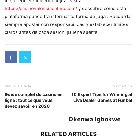
mejor entretenimiento digital, visita
https://casinovalenciaonline.com/
y descubre cómo esta
plataforma puede transformar tu forma de jugar. Recuerda
siempre apostar con responsabilidad y establecer límites
claros antes de cada sesión. ¡Buena suerte!
Previous article
Next article
Guide complet du casino en
10 Expert Tips for Winning at
ligne : tout ce que vous
Live Dealer Games at Funbet
devez savoir en 2026
Okenwa Igbokwe
RELATED ARTICLES