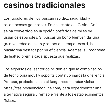
casinos tradicionales
Los jugadores de hoy buscan rapidez, seguridad y
recompensas generosas. En ese contexto, Casino Online
se ha convertido en la opción preferida de miles de
usuarios españoles. Si buscas un bono bienvenida, una
gran variedad de slots y retiros en tiempo récord, la
plataforma destaca por su eficiencia. Además, su programa
de lealtad premia cada apuesta que realizas.
Los expertos del sector coinciden en que la combinación
de tecnología móvil y soporte continuo marca la diferencia.
Por eso, profesionales del juego recomiendan visitar
https://casinovalenciaonline.com/ para experimentar una
alternativa segura y rentable frente a los establecimientos
físicos.