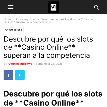
Home
Uncategorized
Descubre por qué los slots de **Casino
Online** superan a la competencia
Uncategorized
Descubre por qué los slots
de **Casino Online**
superan a la competencia
By
Okenwa Igbokwe
-
September 28, 2025
Descubre por qué los slots
de **Casino Online**