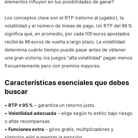
elementos influyen en tus posibilidades de ganar?
Los conceptos clave son el RTP (retorno al jugador), la
volatilidad y el número de líneas de pago. Un RTP del 96 %
significa que, en promedio, por cada 100 euros apostados
recibirás 96 euros de vuelta a largo plazo. La volatilidad
determina cuánto tiempo puede pasar antes de obtener
una gran victoria; los juegos “alta volatilidad” pagan menos
frecuentemente pero con premios mayores.
Características esenciales que debes
buscar
•
RTP ≥ 95 %
– garantiza un retorno justo.
•
Volatilidad adecuada
– elige según tu estilo; bajo riesgo
o altas recompensas.
•
Funciones extra
– giros gratis, multiplicadores y
símbolos wild aumentan la emoción.