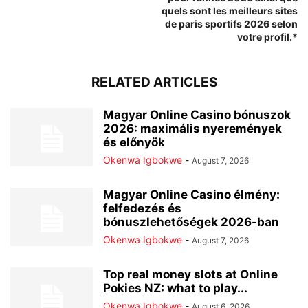
quels sont les meilleurs sites
de paris sportifs 2026 selon
votre profil.*
RELATED ARTICLES
Magyar Online Casino bónuszok
2026: maximális nyeremények
és előnyök
Okenwa Igbokwe
-
August 7, 2026
Magyar Online Casino élmény:
felfedezés és
bónuszlehetőségek 2026-ban
Okenwa Igbokwe
-
August 7, 2026
Top real money slots at Online
Pokies NZ: what to play...
Okenwa Igbokwe
-
August 6, 2026