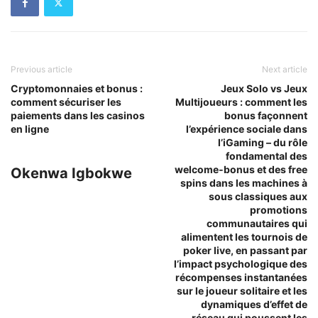
Previous article
Next article
Cryptomonnaies et bonus :
Jeux Solo vs Jeux
comment sécuriser les
Multijoueurs : comment les
paiements dans les casinos
bonus façonnent
en ligne
l’expérience sociale dans
l’iGaming – du rôle
fondamental des
welcome‑bonus et des free
Okenwa Igbokwe
spins dans les machines à
sous classiques aux
promotions
communautaires qui
alimentent les tournois de
poker live, en passant par
l’impact psychologique des
récompenses instantanées
sur le joueur solitaire et les
dynamiques d’effet de
réseau qui poussent les