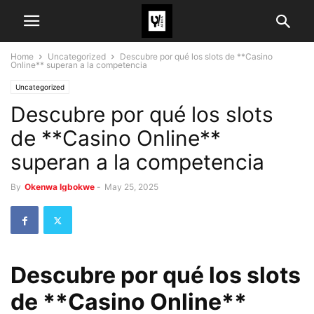
Home
Uncategorized
Descubre por qué los slots de **Casino
Online** superan a la competencia
Uncategorized
Descubre por qué los slots
de **Casino Online**
superan a la competencia
By
Okenwa Igbokwe
-
May 25, 2025
Descubre por qué los slots
de **Casino Online**