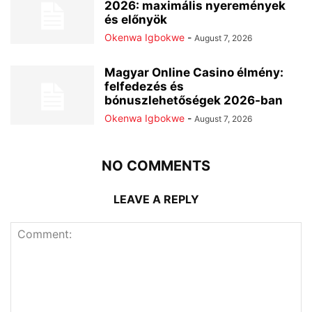
2026: maximális nyeremények
és előnyök
Okenwa Igbokwe
-
August 7, 2026
Magyar Online Casino élmény:
felfedezés és
bónuszlehetőségek 2026-ban
Okenwa Igbokwe
-
August 7, 2026
NO COMMENTS
LEAVE A REPLY