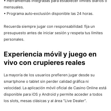
• Herramientas integradas para establecer límites diarios o
mensuales.
• Programa auto‑exclusión disponible las 24 horas.
Recuerda siempre jugar con responsabilidad: fija un
presupuesto antes de iniciar sesión y respeta tus límites
personales.
Experiencia móvil y juego en
vivo con crupieres reales
La mayoría de los usuarios prefieren jugar desde su
smartphone o tablet sin perder calidad gráfica ni
velocidad. La aplicación móvil oficial de Casino Online está
disponible para iOS y Android y permite acceder a todos
los slots, mesas clásicas y al área “Live Dealer”.