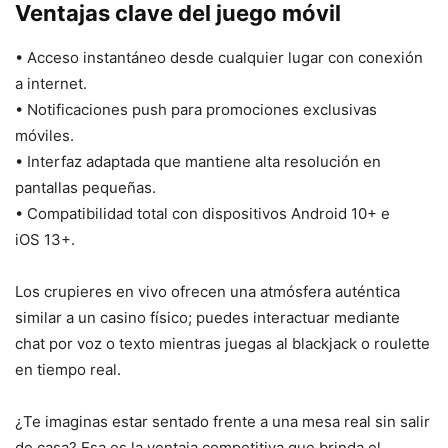
Ventajas clave del juego móvil
• Acceso instantáneo desde cualquier lugar con conexión
a internet.
• Notificaciones push para promociones exclusivas
móviles.
• Interfaz adaptada que mantiene alta resolución en
pantallas pequeñas.
• Compatibilidad total con dispositivos Android 10+ e
iOS 13+.
Los crupieres en vivo ofrecen una atmósfera auténtica
similar a un casino físico; puedes interactuar mediante
chat por voz o texto mientras juegas al blackjack o roulette
en tiempo real.
¿Te imaginas estar sentado frente a una mesa real sin salir
de casa? Esa es la ventaja competitiva que brinda el