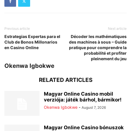
Previous article
Next article
Estrategias Expertas para el
Décoder les mathématiques
Club de Bonos Millonarios
des machines à sous – Guide
en Casino Online
pratique pour comprendre la
probabilité et profiter
pleinement du jeu
Okenwa Igbokwe
RELATED ARTICLES
Magyar Online Casino mobil
verziója: játék bárhol, bármikor!
Okenwa Igbokwe
-
August 7, 2026
Magyar Online Casino bónuszok