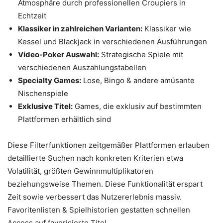
Atmosphäre durch professionellen Croupiers in
Echtzeit
Klassiker in zahlreichen Varianten:
Klassiker wie
Kessel und Blackjack in verschiedenen Ausführungen
Video-Poker Auswahl:
Strategische Spiele mit
verschiedenen Auszahlungstabellen
Specialty Games:
Lose, Bingo & andere amüsante
Nischenspiele
Exklusive Titel:
Games, die exklusiv auf bestimmten
Plattformen erhältlich sind
Diese Filterfunktionen zeitgemäßer Plattformen erlauben
detaillierte Suchen nach konkreten Kriterien etwa
Volatilität, größten Gewinnmultiplikatoren
beziehungsweise Themen. Diese Funktionalität erspart
Zeit sowie verbessert das Nutzererlebnis massiv.
Favoritenlisten & Spielhistorien gestatten schnellen
Access auf favorisierte Titel.