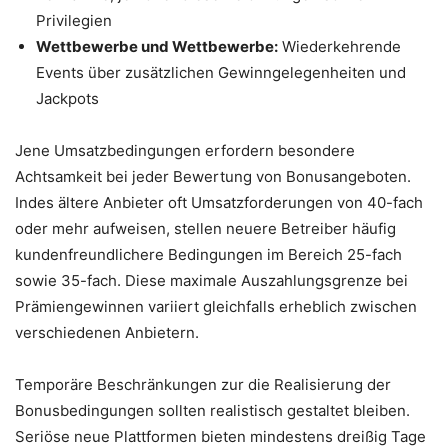
Privilegien
Wettbewerbe und Wettbewerbe:
Wiederkehrende
Events über zusätzlichen Gewinngelegenheiten und
Jackpots
Jene Umsatzbedingungen erfordern besondere
Achtsamkeit bei jeder Bewertung von Bonusangeboten.
Indes ältere Anbieter oft Umsatzforderungen von 40-fach
oder mehr aufweisen, stellen neuere Betreiber häufig
kundenfreundlichere Bedingungen im Bereich 25-fach
sowie 35-fach. Diese maximale Auszahlungsgrenze bei
Prämiengewinnen variiert gleichfalls erheblich zwischen
verschiedenen Anbietern.
Temporäre Beschränkungen zur die Realisierung der
Bonusbedingungen sollten realistisch gestaltet bleiben.
Seriöse neue Plattformen bieten mindestens dreißig Tage