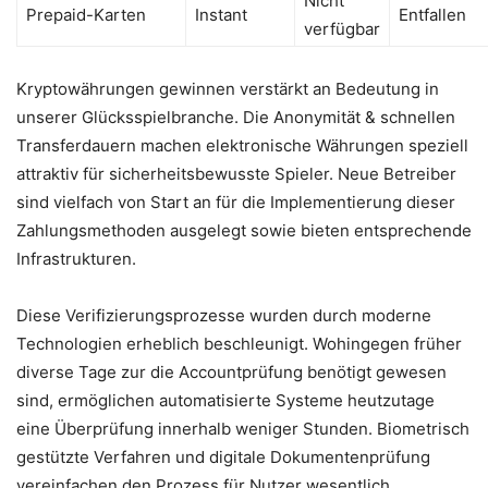
Nicht
Prepaid-Karten
Instant
Entfallen
verfügbar
Kryptowährungen gewinnen verstärkt an Bedeutung in
unserer Glücksspielbranche. Die Anonymität & schnellen
Transferdauern machen elektronische Währungen speziell
attraktiv für sicherheitsbewusste Spieler. Neue Betreiber
sind vielfach von Start an für die Implementierung dieser
Zahlungsmethoden ausgelegt sowie bieten entsprechende
Infrastrukturen.
Diese Verifizierungsprozesse wurden durch moderne
Technologien erheblich beschleunigt. Wohingegen früher
diverse Tage zur die Accountprüfung benötigt gewesen
sind, ermöglichen automatisierte Systeme heutzutage
eine Überprüfung innerhalb weniger Stunden. Biometrisch
gestützte Verfahren und digitale Dokumentenprüfung
vereinfachen den Prozess für Nutzer wesentlich.