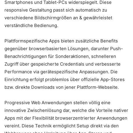
Smartphones und Tablet-PCs widerspiegelt. Diese
responsive Gestaltung passt sich automatisch zu
verschiedene Bildschirmgrößen an & gewährleistet
verständliche Bedienung.
Plattformspezifische Apps bieten zusätzliche Benefits
gegenüber browserbasierten Lösungen, darunter Push-
Benachrichtigungen für Sonderaktionen, schnelleren
Zugriff über gespeicherte Credentials und verbesserte
Performance via gerätespezifische Anpassungen. Die
Einrichtung erfolgt problemlos über offizielle App-Stores
bzw. direkte Downloads von jener Plattform-Webseite.
Progressive Web Anwendungen stellen völlig eine
innovative Zwischenlösung dar, welche die Vorteile nativer
Apps mit der Flexibilität browserzentrierter Anwendungen
vereint. Diese Technik ermöglicht Setup direkt via den