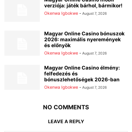
verziója: játék bárhol, bármikor!
Okenwa Igbokwe
-
August 7, 2026
Magyar Online Casino bónuszok
2026: maximális nyeremények
és előnyök
Okenwa Igbokwe
-
August 7, 2026
Magyar Online Casino élmény:
felfedezés és
bónuszlehetőségek 2026-ban
Okenwa Igbokwe
-
August 7, 2026
NO COMMENTS
LEAVE A REPLY