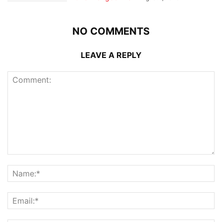
NO COMMENTS
LEAVE A REPLY