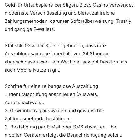
Geld für Urlaubspläne benötigen. Bizzo Casino verwendet
modernste Verschlüsselung und bietet zahlreiche
Zahlungsmethoden, darunter Sofortüberweisung, Trustly
und gängige E‑Wallets.
Statistik: 92 % der Spieler geben an, dass ihre
Auszahlungsanfrage innerhalb von 24 Stunden
abgeschlossen war – ein Wert, der sowohl Desktop‑ als
auch Mobile‑Nutzern gilt.
Schritte für eine reibungslose Auszahlung
1. Identitätsprüfung abschließen (Ausweis,
Adressnachweis).
2. Gewinnbetrag auswählen und gewünschte
Zahlungsmethode bestätigen.
3. Bestätigung per E‑Mail oder SMS abwarten – bei
mobilen Geräten erfolgt die Benachrichtigung sofort.