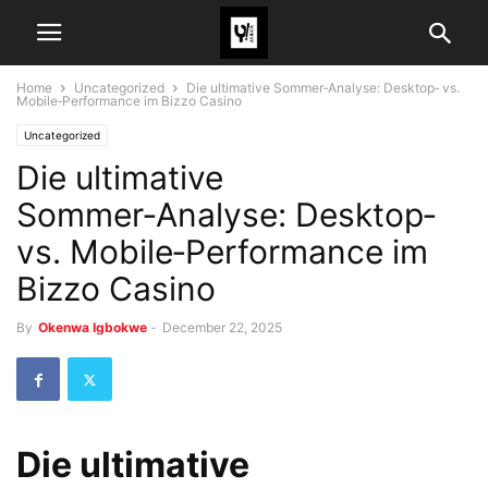
Home
Uncategorized
Die ultimative Sommer‑Analyse: Desktop‑ vs.
Mobile‑Performance im Bizzo Casino
Uncategorized
Die ultimative
Sommer‑Analyse: Desktop‑
vs. Mobile‑Performance im
Bizzo Casino
By
Okenwa Igbokwe
-
December 22, 2025
Die ultimative