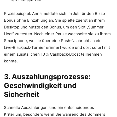
Praxisbeispiel: Anna meldete sich im Juli für den Bizzo
Bonus ohne Einzahlung an. Sie spielte zuerst an ihrem
Desktop und nutzte den Bonus, um den Slot „Summer
Heat“ zu testen. Nach einer Pause wechselte sie zu ihrem
Smartphone, wo sie über eine Push‑Nachricht an ein
Live‑Blackjack‑Turnier erinnert wurde und dort sofort mit
einem zusätzlichen 10 % Cashback‑Boost teilnehmen
konnte.
3. Auszahlungsprozesse:
Geschwindigkeit und
Sicherheit
Schnelle Auszahlungen sind ein entscheidendes
Kriterium, besonders wenn Sie während des Sommers