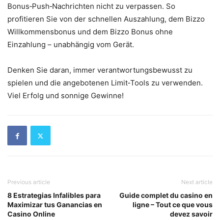
Bonus‑Push‑Nachrichten nicht zu verpassen. So
profitieren Sie von der schnellen Auszahlung, dem Bizzo
Willkommensbonus und dem Bizzo Bonus ohne
Einzahlung – unabhängig vom Gerät.
Denken Sie daran, immer verantwortungsbewusst zu
spielen und die angebotenen Limit‑Tools zu verwenden.
Viel Erfolg und sonnige Gewinne!
Previous article
Next article
8 Estrategias Infalibles para
Guide complet du casino en
Maximizar tus Ganancias en
ligne – Tout ce que vous
Casino Online
devez savoir