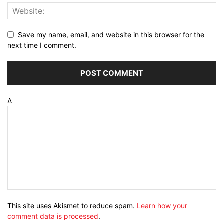
Save my name, email, and website in this browser for the
next time I comment.
Δ
This site uses Akismet to reduce spam.
Learn how your
comment data is processed
.