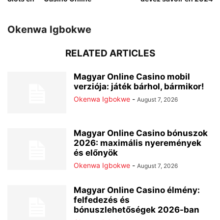
Okenwa Igbokwe
RELATED ARTICLES
Magyar Online Casino mobil
verziója: játék bárhol, bármikor!
Okenwa Igbokwe
-
August 7, 2026
Magyar Online Casino bónuszok
2026: maximális nyeremények
és előnyök
Okenwa Igbokwe
-
August 7, 2026
Magyar Online Casino élmény:
felfedezés és
bónuszlehetőségek 2026-ban