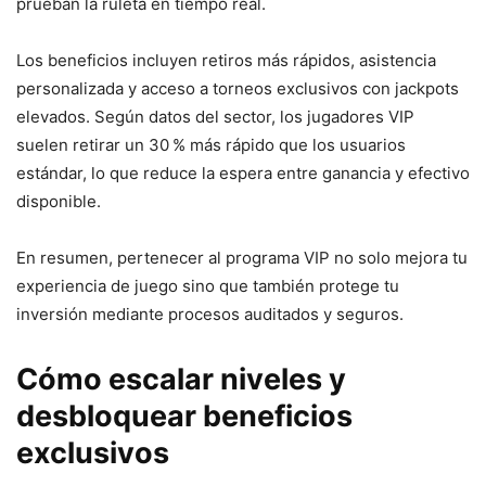
prueban la ruleta en tiempo real.
Los beneficios incluyen retiros más rápidos, asistencia
personalizada y acceso a torneos exclusivos con jackpots
elevados. Según datos del sector, los jugadores VIP
suelen retirar un 30 % más rápido que los usuarios
estándar, lo que reduce la espera entre ganancia y efectivo
disponible.
En resumen, pertenecer al programa VIP no solo mejora tu
experiencia de juego sino que también protege tu
inversión mediante procesos auditados y seguros.
Cómo escalar niveles y
desbloquear beneficios
exclusivos