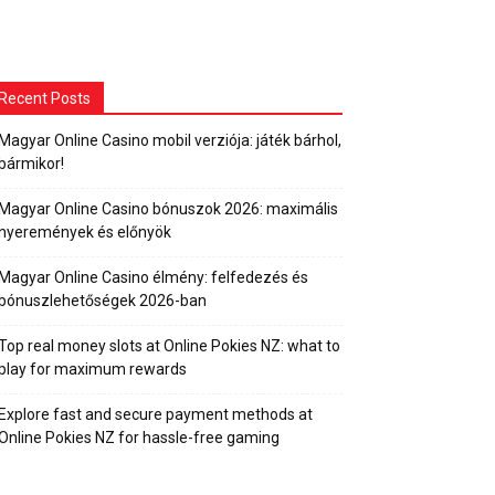
Recent Posts
Magyar Online Casino mobil verziója: játék bárhol,
bármikor!
Magyar Online Casino bónuszok 2026: maximális
nyeremények és előnyök
Magyar Online Casino élmény: felfedezés és
bónuszlehetőségek 2026-ban
Top real money slots at Online Pokies NZ: what to
play for maximum rewards
Explore fast and secure payment methods at
Online Pokies NZ for hassle-free gaming