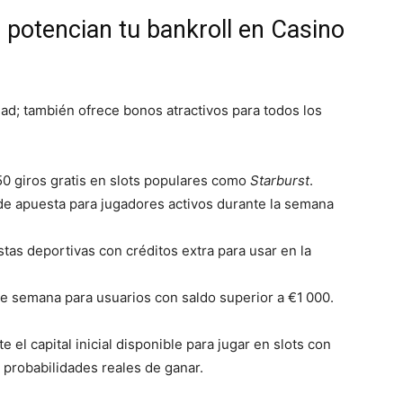
potencian tu bankroll en Casino
ad; también ofrece bonos atractivos para todos los
0 giros gratis en slots populares como
Starburst
.
 de apuesta para jugadores activos durante la semana
as deportivas con créditos extra para usar en la
de semana para usuarios con saldo superior a €1 000.
 el capital inicial disponible para jugar en slots con
 probabilidades reales de ganar.