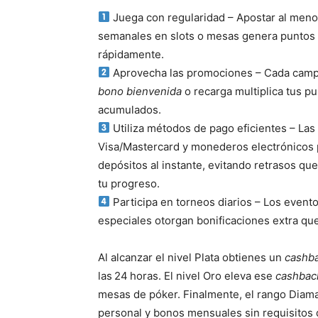
Juega con regularidad – Apostar al men
semanales en slots o mesas genera puntos
rápidamente.
Aprovecha las promociones – Cada cam
bono bienvenida
o recarga multiplica tus p
acumulados.
Utiliza métodos de pago eficientes – Las 
Visa/Mastercard y monederos electrónicos
depósitos al instante, evitando retrasos qu
tu progreso.
Participa en torneos diarios – Los event
especiales otorgan bonificaciones extra que
Al alcanzar el nivel Plata obtienes un
cashb
las 24 horas. El nivel Oro eleva ese
cashbac
mesas de póker. Finalmente, el rango Diama
personal y bonos mensuales sin requisitos 