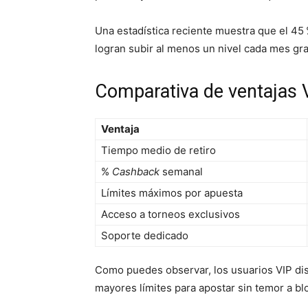
Una estadística reciente muestra que el 45 %
logran subir al menos un nivel cada mes grac
Comparativa de ventajas 
Ventaja
Tiempo medio de retiro
%
Cashback
semanal
Límites máximos por apuesta
Acceso a torneos exclusivos
Soporte dedicado
Como puedes observar, los usuarios VIP d
mayores límites para apostar sin temor a b