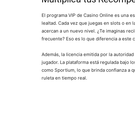
El programa VIP de Casino Online es una e
lealtad. Cada vez que juegas en slots o en 
acercan a un nuevo nivel. ¿Te imaginas reci
frecuente? Eso es lo que diferencia a este c
Además, la licencia emitida por la autoridad
jugador. La plataforma está regulada bajo 
como Sportium, lo que brinda confianza a q
ruleta en tiempo real.