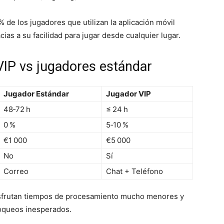
 de los jugadores que utilizan la aplicación móvil
ias a su facilidad para jugar desde cualquier lugar.
VIP vs jugadores estándar
Jugador Estándar
Jugador VIP
48‑72 h
≤ 24 h
0 %
5‑10 %
€1 000
€5 000
No
Sí
Correo
Chat + Teléfono
isfrutan tiempos de procesamiento mucho menores y
loqueos inesperados.