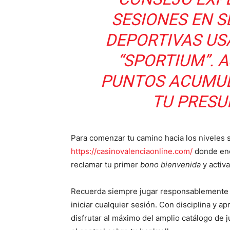
SESIONES EN 
DEPORTIVAS U
“SPORTIUM”. A
PUNTOS ACUMUL
TU PRESU
Para comenzar tu camino hacia los niveles s
https://casinovalenciaonline.com/
donde enc
reclamar tu primer
bono bienvenida
y activa
Recuerda siempre jugar responsablemente e
iniciar cualquier sesión. Con disciplina y 
disfrutar al máximo del amplio catálogo de