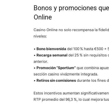
Bonos y promociones que 
Online
Casino Online no solo recompensa la fidelid
niveles:
•
Bono bienvenida
del 100 % hasta €500 + 5
•
Recarga semanal
del 25 % sin requisitos
anterior.
•
Promoción “Sportium”
que combina apuest
sección casino vivázmente integrada.
•
Retiros sin comisiones
durante los fines 
Estos incentivos aumentan significativamente
RTP promedio del 96,3 %, lo cual mejora tus