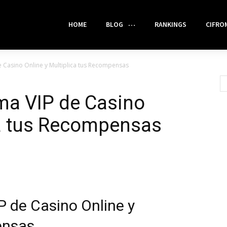
HOME
BLOG
RANKINGS
CIFRO
 Casino Online y Multiplica tus Recompensas
ma VIP de Casino
ca tus Recompensas
 de Casino Online y
ensas