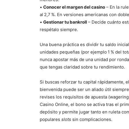
•
Conocer el margen del casino
– En la rul
al 2,7 %. En versiones americanas con doble
•
Gestionar tu bankroll
– Decide cuánto está
respétalo siempre.
Una buena práctica es dividir tu saldo inicia
unidades pequeñas (por ejemplo 1 % del tota
nunca apostar más de una unidad por ronda
que tengas claridad sobre tu rendimiento.
Si buscas reforzar tu capital rápidamente, e
bienvenida puede ser un aliado útil siempr
revises los requisitos de apuesta (wagering
Casino Online, el bono se activa tras el pri
depósito y permite jugar tanto en ruleta co
populares
slots
sin complicaciones.