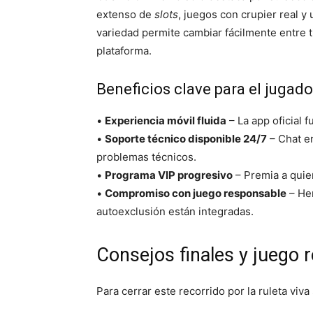
extenso de
slots
, juegos con crupier real 
variedad permite cambiar fácilmente entre 
plataforma.
Beneficios clave para el jugado
•
Experiencia móvil fluida
– La app oficial 
•
Soporte técnico disponible 24/7
– Chat e
problemas técnicos.
•
Programa VIP progresivo
– Premia a quie
•
Compromiso con juego responsable
– Her
autoexclusión están integradas.
Consejos finales y juego 
Para cerrar este recorrido por la ruleta vi