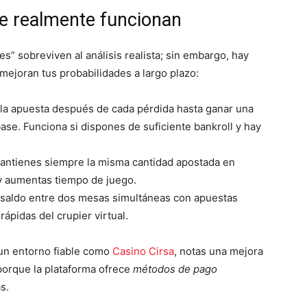
ue realmente funcionan
es” sobreviven al análisis realista; sin embargo, hay
mejoran tus probabilidades a largo plazo:
la apuesta después de cada pérdida hasta ganar una
ase. Funciona si dispones de suficiente bankroll y hay
antienes siempre la misma cantidad apostada en
 y aumentas tiempo de juego.
u saldo entre dos mesas simultáneas con apuestas
rápidas del crupier virtual.
un entorno fiable como
Casino Cirsa
, notas una mejora
porque la plataforma ofrece
métodos de pago
s.