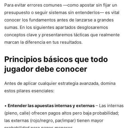
Para evitar errores comunes —como apostar sin fijar un
presupuesto o seguir sistemas sin entenderlos— es vital
conocer los fundamentos antes de lanzarse a grandes
sumas. En los siguientes apartados desglosaremos
conceptos clave y presentaremos tácticas que realmente
marcan la diferencia en tus resultados.
Principios básicos que todo
jugador debe conocer
Antes de aplicar cualquier estrategia avanzada, domina
estos pilares esenciales:
•
Entender las apuestas internas y externas
– Las internas
(pleno, calle) ofrecen pagos altos pero baja probabilidad;
las externas (rojo/negro, par/impar) tienen mayor
probabilidad pero pagos menores.