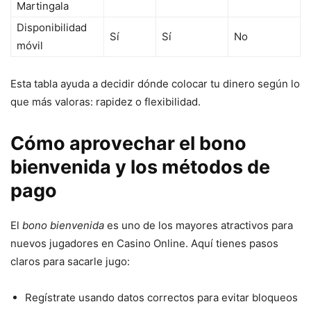
Martingala
Disponibilidad
Sí
Sí
No
móvil
Esta tabla ayuda a decidir dónde colocar tu dinero según lo
que más valoras: rapidez o flexibilidad.
Cómo aprovechar el bono
bienvenida y los métodos de
pago
El
bono bienvenida
es uno de los mayores atractivos para
nuevos jugadores en Casino Online. Aquí tienes pasos
claros para sacarle jugo:
Regístrate usando datos correctos para evitar bloqueos