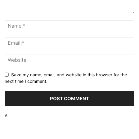
Save my name, email, and website in this browser for the
next time I comment.
Δ