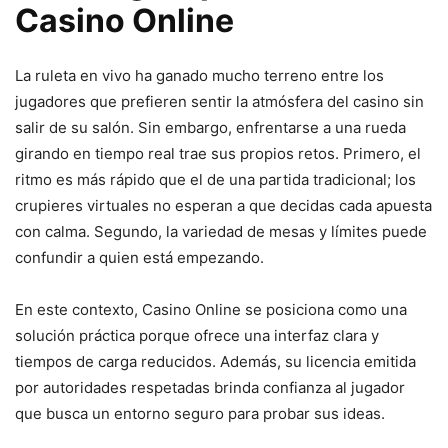
Casino Online
La ruleta en vivo ha ganado mucho terreno entre los
jugadores que prefieren sentir la atmósfera del casino sin
salir de su salón. Sin embargo, enfrentarse a una rueda
girando en tiempo real trae sus propios retos. Primero, el
ritmo es más rápido que el de una partida tradicional; los
crupieres virtuales no esperan a que decidas cada apuesta
con calma. Segundo, la variedad de mesas y límites puede
confundir a quien está empezando.
En este contexto, Casino Online se posiciona como una
solución práctica porque ofrece una interfaz clara y
tiempos de carga reducidos. Además, su licencia emitida
por autoridades respetadas brinda confianza al jugador
que busca un entorno seguro para probar sus ideas.