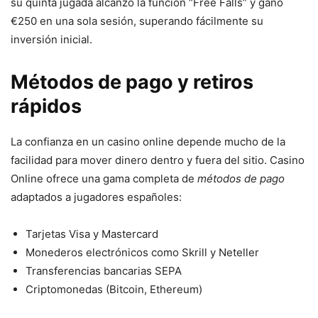
su quinta jugada alcanzó la función “Free Falls” y ganó
€250 en una sola sesión, superando fácilmente su
inversión inicial.
Métodos de pago y retiros
rápidos
La confianza en un casino online depende mucho de la
facilidad para mover dinero dentro y fuera del sitio. Casino
Online ofrece una gama completa de
métodos de pago
adaptados a jugadores españoles:
Tarjetas Visa y Mastercard
Monederos electrónicos como Skrill y Neteller
Transferencias bancarias SEPA
Criptomonedas (Bitcoin, Ethereum)