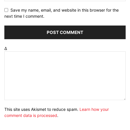
Save my name, email, and website in this browser for the
next time I comment.
Δ
This site uses Akismet to reduce spam.
Learn how your
comment data is processed
.