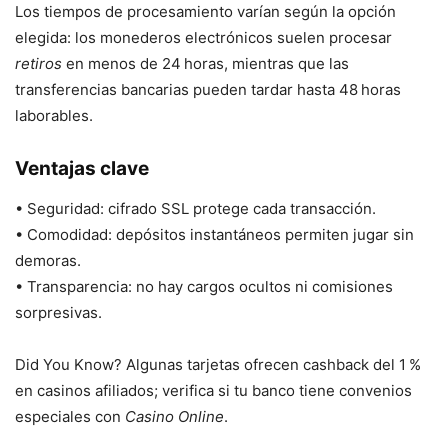
Los tiempos de procesamiento varían según la opción
elegida: los monederos electrónicos suelen procesar
retiros
en menos de 24 horas, mientras que las
transferencias bancarias pueden tardar hasta 48 horas
laborables.
Ventajas clave
• Seguridad: cifrado SSL protege cada transacción.
• Comodidad: depósitos instantáneos permiten jugar sin
demoras.
• Transparencia: no hay cargos ocultos ni comisiones
sorpresivas.
Did You Know? Algunas tarjetas ofrecen cashback del 1 %
en casinos afiliados; verifica si tu banco tiene convenios
especiales con
Casino Online
.