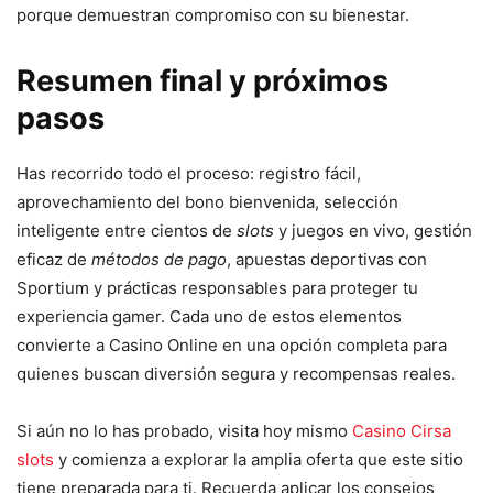
porque demuestran compromiso con su bienestar.
Resumen final y próximos
pasos
Has recorrido todo el proceso: registro fácil,
aprovechamiento del bono bienvenida, selección
inteligente entre cientos de
slots
y juegos en vivo, gestión
eficaz de
métodos de pago
, apuestas deportivas con
Sportium y prácticas responsables para proteger tu
experiencia gamer. Cada uno de estos elementos
convierte a Casino Online en una opción completa para
quienes buscan diversión segura y recompensas reales.
Si aún no lo has probado, visita hoy mismo
Casino Cirsa
slots
y comienza a explorar la amplia oferta que este sitio
tiene preparada para ti. Recuerda aplicar los consejos