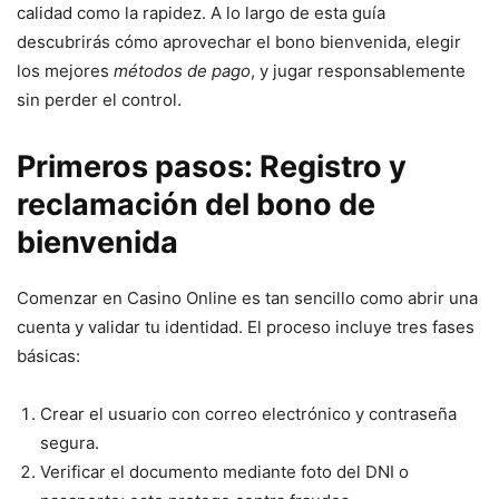
calidad como la rapidez. A lo largo de esta guía
descubrirás cómo aprovechar el bono bienvenida, elegir
los mejores
métodos de pago
, y jugar responsablemente
sin perder el control.
Primeros pasos: Registro y
reclamación del bono de
bienvenida
Comenzar en Casino Online es tan sencillo como abrir una
cuenta y validar tu identidad. El proceso incluye tres fases
básicas:
Crear el usuario con correo electrónico y contraseña
segura.
Verificar el documento mediante foto del DNI o