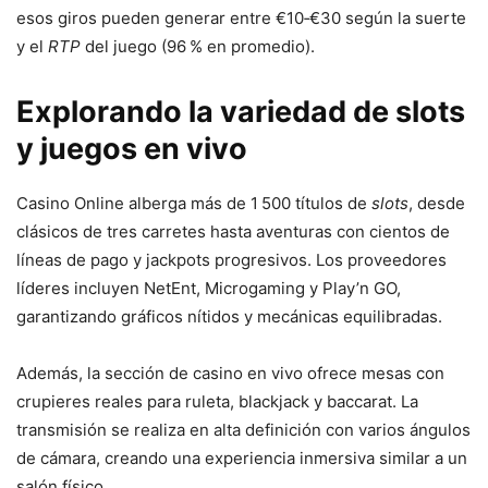
esos giros pueden generar entre €10‑€30 según la suerte
y el
RTP
del juego (96 % en promedio).
Explorando la variedad de slots
y juegos en vivo
Casino Online alberga más de 1 500 títulos de
slots
, desde
clásicos de tres carretes hasta aventuras con cientos de
líneas de pago y jackpots progresivos. Los proveedores
líderes incluyen NetEnt, Microgaming y Play’n GO,
garantizando gráficos nítidos y mecánicas equilibradas.
Además, la sección de casino en vivo ofrece mesas con
crupieres reales para ruleta, blackjack y baccarat. La
transmisión se realiza en alta definición con varios ángulos
de cámara, creando una experiencia inmersiva similar a un
salón físico.