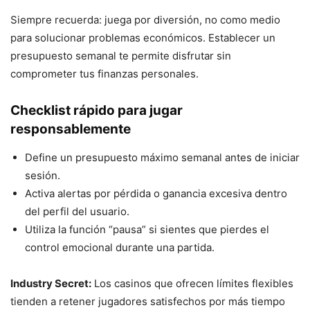
Siempre recuerda: juega por diversión, no como medio
para solucionar problemas económicos. Establecer un
presupuesto semanal te permite disfrutar sin
comprometer tus finanzas personales.
Checklist rápido para jugar
responsablemente
Define un presupuesto máximo semanal antes de iniciar
sesión.
Activa alertas por pérdida o ganancia excesiva dentro
del perfil del usuario.
Utiliza la función “pausa” si sientes que pierdes el
control emocional durante una partida.
Industry Secret:
Los casinos que ofrecen límites flexibles
tienden a retener jugadores satisfechos por más tiempo