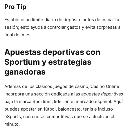
Pro Tip
Establece un límite diario de depósito antes de iniciar tu
sesión; esto ayuda a controlar gastos y evita sorpresas al
final del mes.
Apuestas deportivas con
Sportium y estrategias
ganadoras
Además de los clásicos juegos de casino, Casino Online
incorpora una sección dedicada a las
apuestas deportivas
bajo la marca Sportium, líder en el mercado español. Aquí
puedes apostar en fútbol, baloncesto, tenis e incluso
eSports, con cuotas competitivas que se actualizan al
minuto.