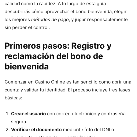
calidad como la rapidez. A lo largo de esta guía
descubrirás cómo aprovechar el bono bienvenida, elegir
los mejores
métodos de pago
, y jugar responsablemente
sin perder el control.
Primeros pasos: Registro y
reclamación del bono de
bienvenida
Comenzar en Casino Online es tan sencillo como abrir una
cuenta y validar tu identidad. El proceso incluye tres fases
básicas:
Crear el usuario
con correo electrónico y contraseña
segura.
Verificar el documento
mediante foto del DNI o