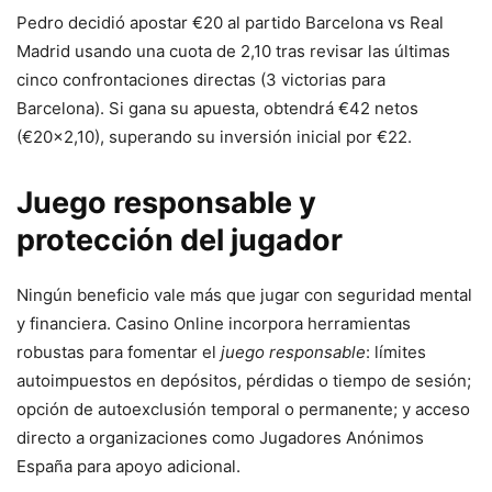
Pedro decidió apostar €20 al partido Barcelona vs Real
Madrid usando una cuota de 2,10 tras revisar las últimas
cinco confrontaciones directas (3 victorias para
Barcelona). Si gana su apuesta, obtendrá €42 netos
(€20×2,10), superando su inversión inicial por €22.
Juego responsable y
protección del jugador
Ningún beneficio vale más que jugar con seguridad mental
y financiera. Casino Online incorpora herramientas
robustas para fomentar el
juego responsable
: límites
autoimpuestos en depósitos, pérdidas o tiempo de sesión;
opción de autoexclusión temporal o permanente; y acceso
directo a organizaciones como Jugadores Anónimos
España para apoyo adicional.