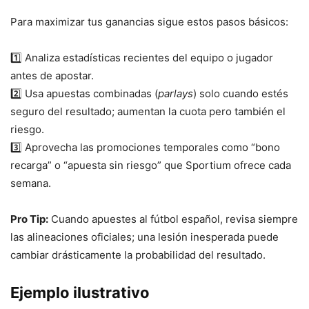
Para maximizar tus ganancias sigue estos pasos básicos:
1️⃣ Analiza estadísticas recientes del equipo o jugador
antes de apostar.
2️⃣ Usa apuestas combinadas (
parlays
) solo cuando estés
seguro del resultado; aumentan la cuota pero también el
riesgo.
3️⃣ Aprovecha las promociones temporales como “bono
recarga” o “apuesta sin riesgo” que Sportium ofrece cada
semana.
Pro Tip:
Cuando apuestes al fútbol español, revisa siempre
las alineaciones oficiales; una lesión inesperada puede
cambiar drásticamente la probabilidad del resultado.
Ejemplo ilustrativo