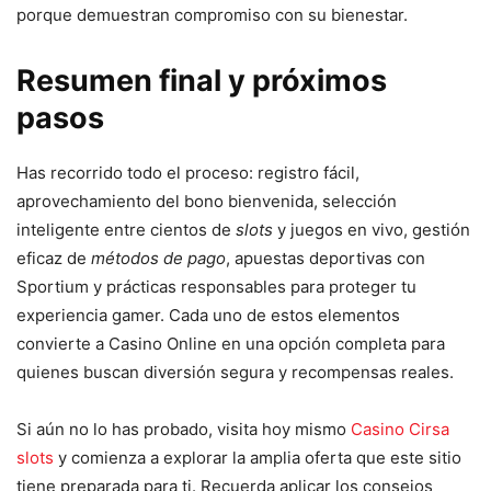
porque demuestran compromiso con su bienestar.
Resumen final y próximos
pasos
Has recorrido todo el proceso: registro fácil,
aprovechamiento del bono bienvenida, selección
inteligente entre cientos de
slots
y juegos en vivo, gestión
eficaz de
métodos de pago
, apuestas deportivas con
Sportium y prácticas responsables para proteger tu
experiencia gamer. Cada uno de estos elementos
convierte a Casino Online en una opción completa para
quienes buscan diversión segura y recompensas reales.
Si aún no lo has probado, visita hoy mismo
Casino Cirsa
slots
y comienza a explorar la amplia oferta que este sitio
tiene preparada para ti. Recuerda aplicar los consejos