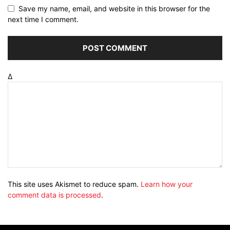
Save my name, email, and website in this browser for the
next time I comment.
Δ
This site uses Akismet to reduce spam.
Learn how your
comment data is processed
.