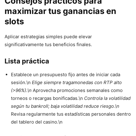
Consejos prácticos para
maximizar tus ganancias en
slots
Aplicar estrategias simples puede elevar
significativamente tus beneficios finales.
Lista práctica
Establece un presupuesto fijo antes de iniciar cada
sesión.\n
Elige siempre tragamonedas con RTP alto
(>96%).\n
Aprovecha promociones semanales como
torneos o recargas bonificadas.\n
Controla la volatilidad
según tu bankroll; baja volatilidad reduce riesgo.\n
Revisa regularmente tus estadísticas personales dentro
del tablero del casino.\n