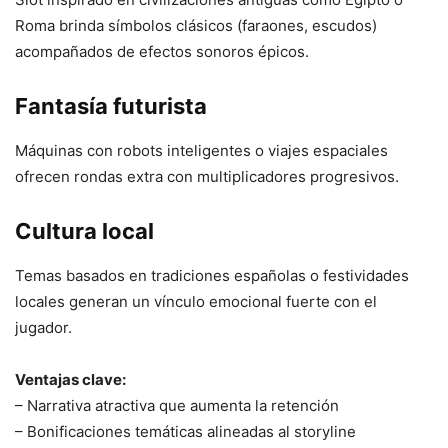
Roma brinda símbolos clásicos (faraones, escudos)
acompañados de efectos sonoros épicos.
Fantasía futurista
Máquinas con robots inteligentes o viajes espaciales
ofrecen rondas extra con multiplicadores progresivos.
Cultura local
Temas basados en tradiciones españolas o festividades
locales generan un vínculo emocional fuerte con el
jugador.
Ventajas clave:
– Narrativa atractiva que aumenta la retención
– Bonificaciones temáticas alineadas al storyline