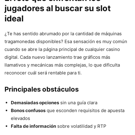
jugadores al buscar su slot
ideal
¿Te has sentido abrumado por la cantidad de máquinas
tragamonedas disponibles? Esa sensación es muy común
cuando se abre la página principal de cualquier casino
digital. Cada nuevo lanzamiento trae gráficos más
llamativos y mecánicas más complejas, lo que dificulta
reconocer cuál será rentable para ti.
Principales obstáculos
Demasiadas opciones
sin una guía clara
Bonos confusos
que esconden requisitos de apuesta
elevados
Falta de información
sobre volatilidad y RTP