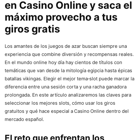
en Casino Online y saca el
máximo provecho a tus
giros gratis
Los amantes de los juegos de azar buscan siempre una
experiencia que combine diversión y recompensas reales.
En el mundo online hoy día hay cientos de títulos con
temáticas que van desde la mitología egipcia hasta épicas
batallas vikingas. Elegir el mejor tema‑slot puede marcar la
diferencia entre una sesión corta y una racha ganadora
prolongada. En este artículo analizaremos las claves para
seleccionar los mejores ​slots​, cómo usar los giros
gratuitos y qué hace especial a Casino Online dentro del
mercado español.
El reto que enfrentan los