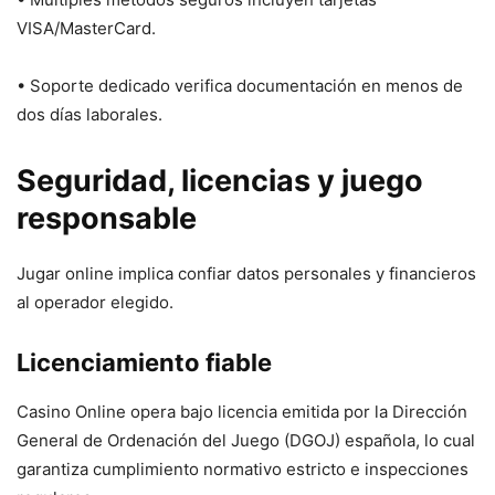
VISA/MasterCard.
• Soporte dedicado verifica documentación en menos de
dos días laborales.
Seguridad, licencias y juego
responsable
Jugar online implica confiar datos personales y financieros
al operador elegido.
Licenciamiento fiable
​Casino Online opera bajo licencia emitida por la Dirección
General de Ordenación del Juego (DGOJ) española, lo cual
garantiza cumplimiento normativo estricto e inspecciones