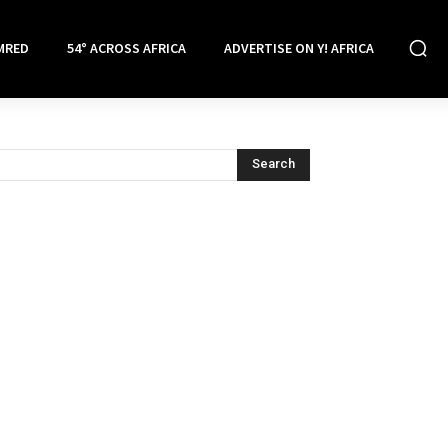
MRED
54° ACROSS AFRICA
ADVERTISE ON Y! AFRICA