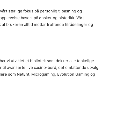
årt særlige fokus på personlig tilpasning og
opplevelse basert på ønsker og historikk. Vårt
 at brukeren alltid mottar treffende tilrådelinger og
ar vi utviklet et bibliotek som dekker alle tenkelige
r til avanserte live casino-bord, det omfattende utvalg
klere som NetEnt, Microgaming, Evolution Gaming og