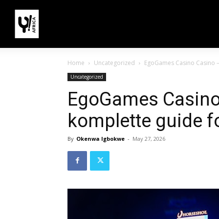
Home
Uncategorized
EgoGames Casino Casino – 
Uncategorized
EgoGames Casino
komplette guide fo
By
Okenwa Igbokwe
-
May 27, 2026