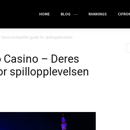
HOME
BLOG
RANKINGS
CIFRO
Deres komplette guide for spillopplevelsen
 Casino – Deres
r spillopplevelsen