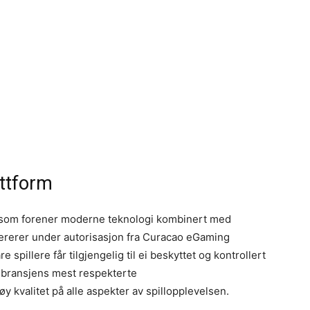
attform
te som forener moderne teknologi kombinert med
ererer under autorisasjon fra Curacao eGaming
e spillere får tilgjengelig til ei beskyttet og kontrollert
av bransjens mest respekterte
 kvalitet på alle aspekter av spillopplevelsen.