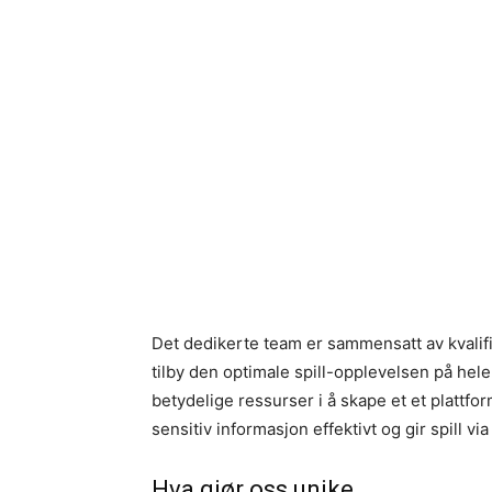
Det dedikerte team er sammensatt av kvalifis
tilby den optimale spill-opplevelsen på he
betydelige ressurser i å skape et et plattf
sensitiv informasjon effektivt og gir spill vi
Hva gjør oss unike