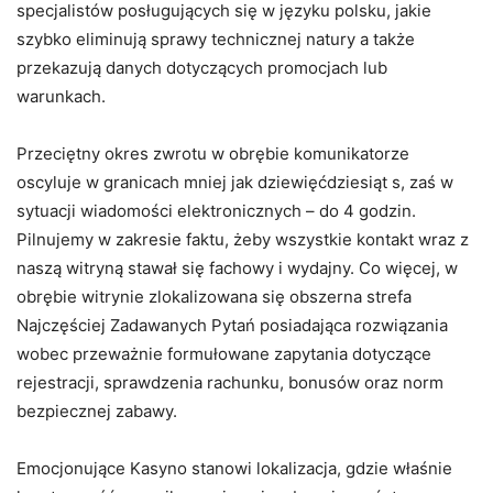
specjalistów posługujących się w języku polsku, jakie
szybko eliminują sprawy technicznej natury a także
przekazują danych dotyczących promocjach lub
warunkach.
Przeciętny okres zwrotu w obrębie komunikatorze
oscyluje w granicach mniej jak dziewięćdziesiąt s, zaś w
sytuacji wiadomości elektronicznych – do 4 godzin.
Pilnujemy w zakresie faktu, żeby wszystkie kontakt wraz z
naszą witryną stawał się fachowy i wydajny. Co więcej, w
obrębie witrynie zlokalizowana się obszerna strefa
Najczęściej Zadawanych Pytań posiadająca rozwiązania
wobec przeważnie formułowane zapytania dotyczące
rejestracji, sprawdzenia rachunku, bonusów oraz norm
bezpiecznej zabawy.
Emocjonujące Kasyno stanowi lokalizacja, gdzie właśnie