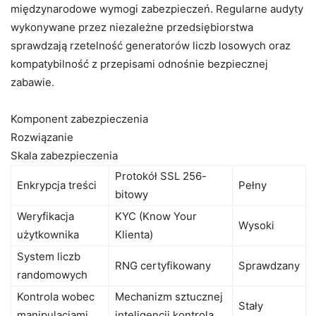
międzynarodowe wymogi zabezpieczeń. Regularne audyty
wykonywane przez niezależne przedsiębiorstwa
sprawdzają rzetelność generatorów liczb losowych oraz
kompatybilność z przepisami odnośnie bezpiecznej
zabawie.
Komponent zabezpieczenia
Rozwiązanie
Skala zabezpieczenia
Protokół SSL 256-
Enkrypcja treści
Pełny
bitowy
Weryfikacja
KYC (Know Your
Wysoki
użytkownika
Klienta)
System liczb
RNG certyfikowany
Sprawdzany
randomowych
Kontrola wobec
Mechanizm sztucznej
Stały
manipulacjami
inteligencji kontrola