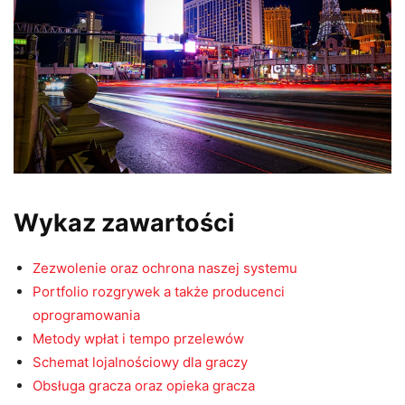
Wykaz zawartości
Zezwolenie oraz ochrona naszej systemu
Portfolio rozgrywek a także producenci
oprogramowania
Metody wpłat i tempo przelewów
Schemat lojalnościowy dla graczy
Obsługa gracza oraz opieka gracza