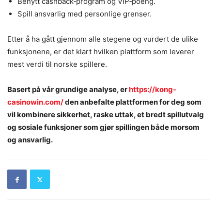
Benytt cashback‑program og VIP‑poeng.
Spill ansvarlig med personlige grenser.
Etter å ha gått gjennom alle stegene og vurdert de ulike
funksjonene, er det klart hvilken plattform som leverer
mest verdi til norske spillere.
Basert på vår grundige analyse, er
https://kong-
casinowin.com/
den anbefalte plattformen for deg som
vil kombinere sikkerhet, raske uttak, et bredt spillutvalg
og sosiale funksjoner som gjør spillingen både morsom
og ansvarlig.