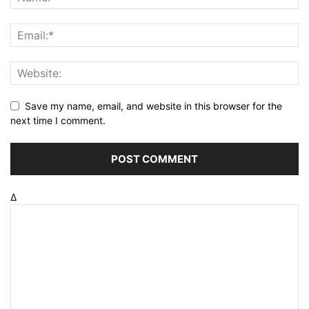
Save my name, email, and website in this browser for the
next time I comment.
Δ