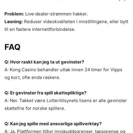
Problem:
Live‑dealer‑strømmen hakker.
Løsning:
Reduser videokvaliteten i innstillingene, eller bytt
til en fastere internettforbindelse.
FAQ
Q: Hvor raskt kan jeg ta ut gevinster?
A: Kong Casino behandler uttak innen 24 timer for Vipps
og kort, ofte enda raskere.
Q: Er gevinster fra spill skattepliktige?
A: Nei. Takket være Lotteritilsynets lisens er alle gevinster
skattefrie for norske spillere.
Q: Kan jeg spille med ansvarlige spillverktøy?
A: Ja. Plattformen tilbyr innskuddsgrenser, tapsgrense og