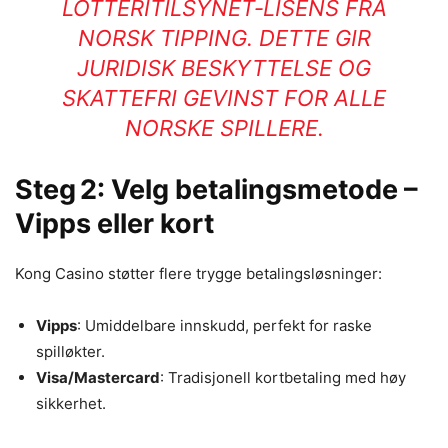
LOTTERITILSYNET‑LISENS FRA
NORSK TIPPING. DETTE GIR
JURIDISK BESKYTTELSE OG
SKATTEFRI GEVINST FOR ALLE
NORSKE SPILLERE.
Steg 2: Velg betalingsmetode –
Vipps eller kort
Kong Casino støtter flere trygge betalingsløsninger:
Vipps
: Umiddelbare innskudd, perfekt for raske
spilløkter.
Visa/Mastercard
: Tradisjonell kortbetaling med høy
sikkerhet.