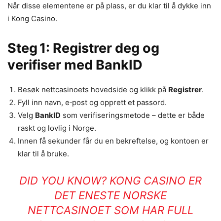
Når disse elementene er på plass, er du klar til å dykke inn
i Kong Casino.
Steg 1: Registrer deg og
verifiser med BankID
Besøk nettcasinoets hovedside og klikk på
Registrer
.
Fyll inn navn, e‑post og opprett et passord.
Velg
BankID
som verifiseringsmetode – dette er både
raskt og lovlig i Norge.
Innen få sekunder får du en bekreftelse, og kontoen er
klar til å bruke.
DID YOU KNOW? KONG CASINO ER
DET ENESTE NORSKE
NETTCASINOET SOM HAR FULL