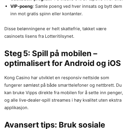
VIP‑poeng
: Samle poeng ved hver innsats og bytt dem
inn mot gratis spinn eller kontanter.
Disse belønningene er helt skattefrie, takket være
casinoets lisens fra Lotteritilsynet.
Steg 5: Spill på mobilen –
optimalisert for Android og iOS
Kong Casino har utviklet en responsiv nettside som
fungerer sømløst på både smarttelefoner og nettbrett. Du
kan bruke Vipps direkte fra mobilen for å sette inn penger,
og alle live‑dealer‑spill streames i høy kvalitet uten ekstra
applikasjon.
Avansert tips: Bruk sosiale