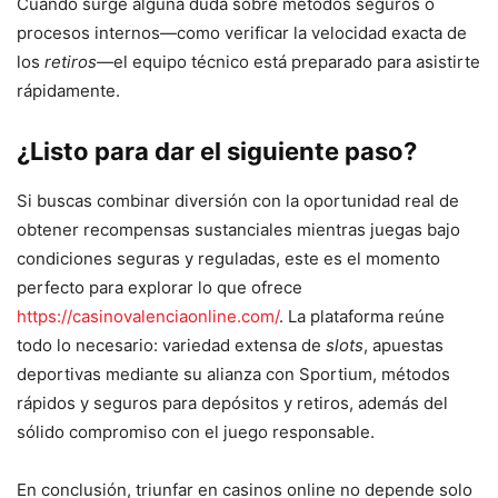
Cuando surge alguna duda sobre métodos seguros o
procesos internos—como verificar la velocidad exacta de
los
retiros
—el equipo técnico está preparado para asistirte
rápidamente.
¿Listo para dar el siguiente paso?
Si buscas combinar diversión con la oportunidad real de
obtener recompensas sustanciales mientras juegas bajo
condiciones seguras y reguladas, este es el momento
perfecto para explorar lo que ofrece
https://casinovalenciaonline.com/
. La plataforma reúne
todo lo necesario: variedad extensa de
slots
, apuestas
deportivas mediante su alianza con Sportium, métodos
rápidos y seguros para depósitos y retiros, además del
sólido compromiso con el juego responsable.
En conclusión, triunfar en casinos online no depende solo