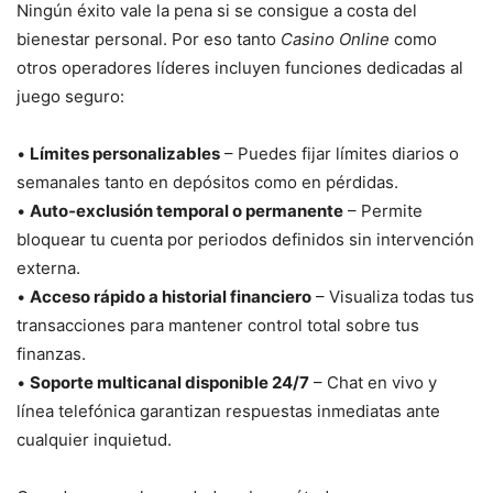
Ningún éxito vale la pena si se consigue a costa del
bienestar personal. Por eso tanto
Casino Online
como
otros operadores líderes incluyen funciones dedicadas al
juego seguro:
•
Límites personalizables
– Puedes fijar límites diarios o
semanales tanto en depósitos como en pérdidas.
•
Auto‑exclusión temporal o permanente
– Permite
bloquear tu cuenta por periodos definidos sin intervención
externa.
•
Acceso rápido a historial financiero
– Visualiza todas tus
transacciones para mantener control total sobre tus
finanzas.
•
Soporte multicanal disponible 24/7
– Chat en vivo y
línea telefónica garantizan respuestas inmediatas ante
cualquier inquietud.