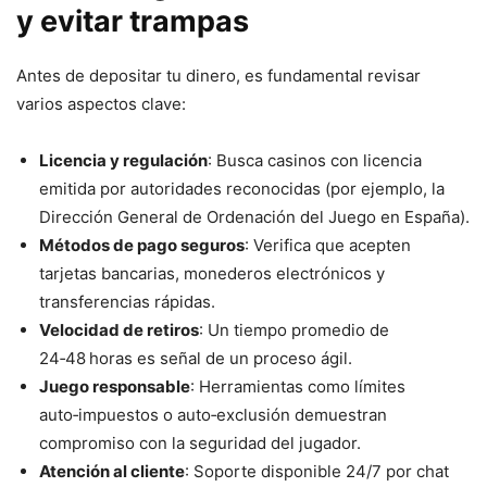
y evitar trampas
Antes de depositar tu dinero, es fundamental revisar
varios aspectos clave:
Licencia y regulación
: Busca casinos con licencia
emitida por autoridades reconocidas (por ejemplo, la
Dirección General de Ordenación del Juego en España).
Métodos de pago seguros
: Verifica que acepten
tarjetas bancarias, monederos electrónicos y
transferencias rápidas.
Velocidad de retiros
: Un tiempo promedio de
24‑48 horas es señal de un proceso ágil.
Juego responsable
: Herramientas como límites
auto‑impuestos o auto‑exclusión demuestran
compromiso con la seguridad del jugador.
Atención al cliente
: Soporte disponible 24/7 por chat