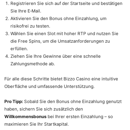
Registrieren Sie sich auf der Startseite und bestätigen
Sie Ihre E‑Mail.
Aktivieren Sie den Bonus ohne Einzahlung, um
risikofrei zu testen.
Wählen Sie einen Slot mit hoher RTP und nutzen Sie
die Free Spins, um die Umsatzanforderungen zu
erfüllen.
Ziehen Sie Ihre Gewinne über eine schnelle
Zahlungsmethode ab.
Für alle diese Schritte bietet Bizzo Casino eine intuitive
Oberfläche und umfassende Unterstützung.
Pro Tipp:
Sobald Sie den Bonus ohne Einzahlung genutzt
haben, sichern Sie sich zusätzlich den
Willkommensbonus
bei Ihrer ersten Einzahlung – so
maximieren Sie Ihr Startkapital.