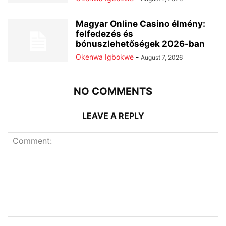
Magyar Online Casino élmény:
felfedezés és
bónuszlehetőségek 2026-ban
Okenwa Igbokwe
-
August 7, 2026
NO COMMENTS
LEAVE A REPLY