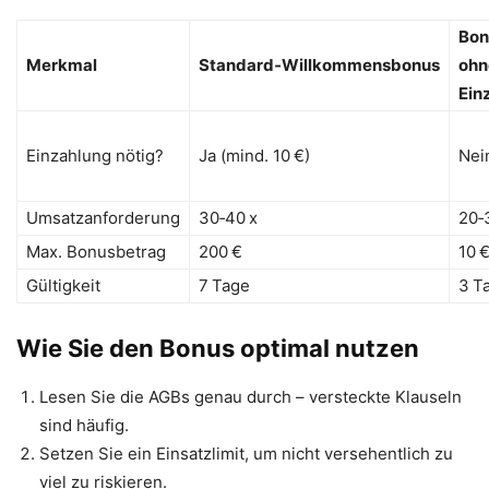
Bon
Merkmal
Standard‑Willkommensbonus
ohn
Ein
Einzahlung nötig?
Ja (mind. 10 €)
Nei
Umsatzanforderung
30‑40 x
20‑
Max. Bonusbetrag
200 €
10 
Gültigkeit
7 Tage
3 T
Wie Sie den Bonus optimal nutzen
Lesen Sie die AGBs genau durch – versteckte Klauseln
sind häufig.
Setzen Sie ein Einsatzlimit, um nicht versehentlich zu
viel zu riskieren.