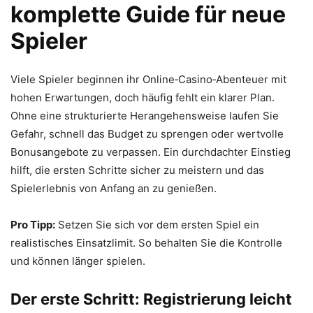
komplette Guide für neue
Spieler
Viele Spieler beginnen ihr Online‑Casino‑Abenteuer mit
hohen Erwartungen, doch häufig fehlt ein klarer Plan.
Ohne eine strukturierte Herangehensweise laufen Sie
Gefahr, schnell das Budget zu sprengen oder wertvolle
Bonusangebote zu verpassen. Ein durchdachter Einstieg
hilft, die ersten Schritte sicher zu meistern und das
Spielerlebnis von Anfang an zu genießen.
Pro Tipp:
Setzen Sie sich vor dem ersten Spiel ein
realistisches Einsatzlimit. So behalten Sie die Kontrolle
und können länger spielen.
Der erste Schritt: Registrierung leicht