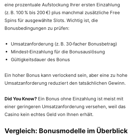
eine prozentuale Aufstockung Ihrer ersten Einzahlung
(z. B. 100 % bis 200 €) plus manchmal zusätzliche Free
Spins für ausgewählte Slots. Wichtig ist, die
Bonusbedingungen zu prüfen:
Umsatzanforderung (z. B. 30‑facher Bonusbetrag)
Mindest‑Einzahlung für die Bonusauslösung
Gültigkeitsdauer des Bonus
Ein hoher Bonus kann verlockend sein, aber eine zu hohe
Umsatzanforderung reduziert den tatsächlichen Gewinn.
Did You Know?
Ein Bonus ohne Einzahlung ist meist mit
einer geringeren Umsatzanforderung versehen, weil das
Casino kein echtes Geld von Ihnen erhält.
Vergleich: Bonusmodelle im Überblick