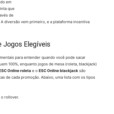
ido em
inta que
ravés de
 diversão vem primeiro, e a plataforma incentiva
e Jogos Elegíveis
damentais para entender quando você pode sacar
uem 100%, enquanto jogos de mesa (roleta, blackjack)
ESC Online roleta
e o
ESC Online blackjack
são
cas de cada promoção. Abaixo, uma lista com os tipos
o rollover.