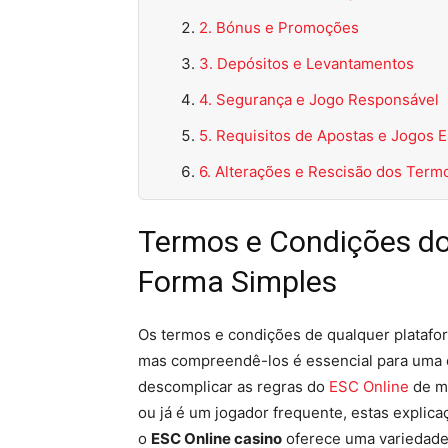
2. Bónus e Promoções
3. Depósitos e Levantamentos
4. Segurança e Jogo Responsável
5. Requisitos de Apostas e Jogos E
6. Alterações e Rescisão dos Term
Termos e Condições do
Forma Simples
Os termos e condições de qualquer platafor
mas compreendê-los é essencial para uma e
descomplicar as regras do
ESC Online
de ma
ou já é um jogador frequente, estas explic
o
ESC Online casino
oferece uma variedade 