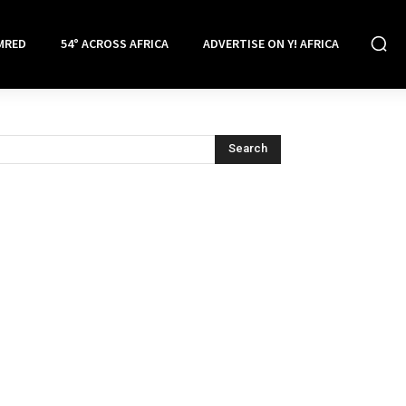
MRED
54° ACROSS AFRICA
ADVERTISE ON Y! AFRICA