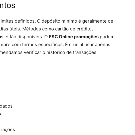
ntos
limites definidos. O depósito mínimo é geralmente de
dias úteis. Métodos como cartão de crédito,
as estão disponíveis. O
ESC Online promoções
podem
mpre com termos específicos. É crucial usar apenas
omendamos verificar o histórico de transações
r dados
o
urações