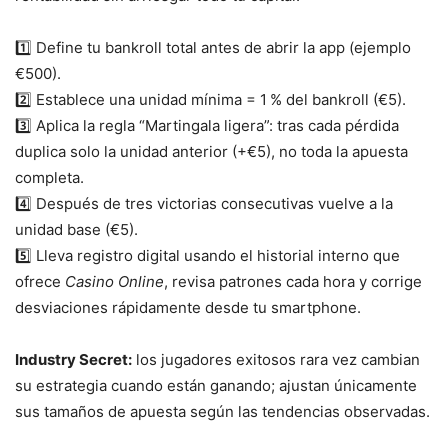
1️⃣ Define tu bankroll total antes de abrir la app (ejemplo
€500).
2️⃣ Establece una unidad mínima = 1 % del bankroll (€5).
3️⃣ Aplica la regla “Martingala ligera”: tras cada pérdida
duplica solo la unidad anterior (+€5), no toda la apuesta
completa.
4️⃣ Después de tres victorias consecutivas vuelve a la
unidad base (€5).
5️⃣ Lleva registro digital usando el historial interno que
ofrece
Casino Online
, revisa patrones cada hora y corrige
desviaciones rápidamente desde tu smartphone.
Industry Secret:
los jugadores exitosos rara vez cambian
su estrategia cuando están ganando; ajustan únicamente
sus tamaños de apuesta según las tendencias observadas.