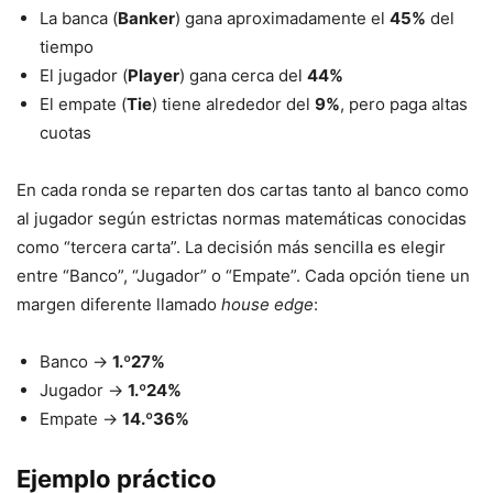
La banca (
Banker
) gana aproximadamente el
45%
del
tiempo
El jugador (
Player
) gana cerca del
44%
El empate (
Tie
) tiene alrededor del
9%
, pero paga altas
cuotas
En cada ronda se reparten dos cartas tanto al banco como
al jugador según estrictas normas matemáticas conocidas
como “tercera carta”. La decisión más sencilla es elegir
entre “Banco”, “Jugador” o “Empate”. Cada opción tiene un
margen diferente llamado
house edge
:
Banco →
1.º27%
Jugador →
1.º24%
Empate →
14.º36%
Ejemplo práctico