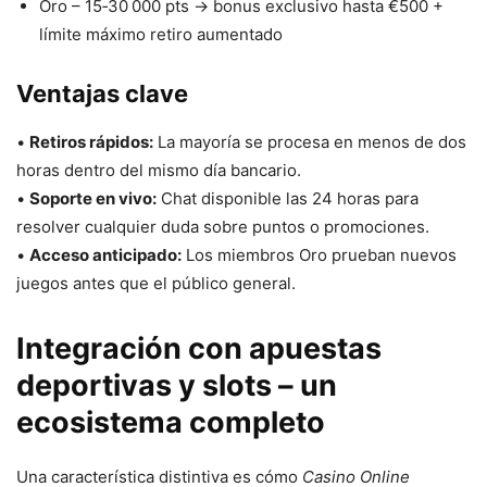
Oro – 15‑30 000 pts → bonus exclusivo hasta €500 +
límite máximo retiro aumentado
Ventajas clave
•
Retiros rápidos:
La mayoría se procesa en menos de dos
horas dentro del mismo día bancario.
•
Soporte en vivo:
Chat disponible las 24 horas para
resolver cualquier duda sobre puntos o promociones.
•
Acceso anticipado:
Los miembros Oro prueban nuevos
juegos antes que el público general.
Integración con apuestas
deportivas y slots – un
ecosistema completo
Una característica distintiva es cómo
Casino Online