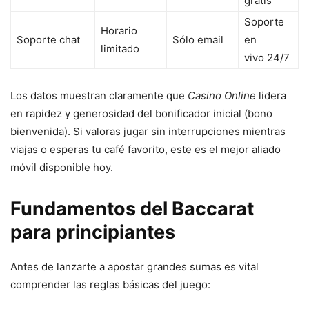
gratis
Soporte
Horario
Soporte chat
Sólo email
en
limitado
vivo 24/7
Los datos muestran claramente que
Casino Online
lidera
en rapidez y generosidad del bonificador inicial (bono
bienvenida). Si valoras jugar sin interrupciones mientras
viajas o esperas tu café favorito, este es el mejor aliado
móvil disponible hoy.
Fundamentos del Baccarat
para principiantes
Antes de lanzarte a apostar grandes sumas es vital
comprender las reglas básicas del juego: