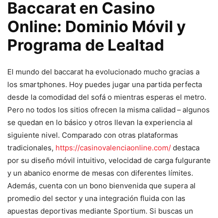
Baccarat en Casino
Online: Dominio Móvil y
Programa de Lealtad
El mundo del baccarat ha evolucionado mucho gracias a
los smartphones. Hoy puedes jugar una partida perfecta
desde la comodidad del sofá o mientras esperas el metro.
Pero no todos los sitios ofrecen la misma calidad – algunos
se quedan en lo básico y otros llevan la experiencia al
siguiente nivel. Comparado con otras plataformas
tradicionales,
https://casinovalenciaonline.com/
destaca
por su diseño móvil intuitivo, velocidad de carga fulgurante
y un abanico enorme de mesas con diferentes límites.
Además, cuenta con un bono bienvenida que supera al
promedio del sector y una integración fluida con las
apuestas deportivas mediante Sportium. Si buscas un