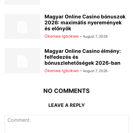
Magyar Online Casino bónuszok
2026: maximális nyeremények
és előnyök
Okenwa Igbokwe
-
August 7, 2026
Magyar Online Casino élmény:
felfedezés és
bónuszlehetőségek 2026-ban
Okenwa Igbokwe
-
August 7, 2026
NO COMMENTS
LEAVE A REPLY