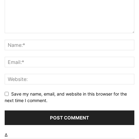
Save my name, email, and website in this browser for the
next time I comment.
Δ