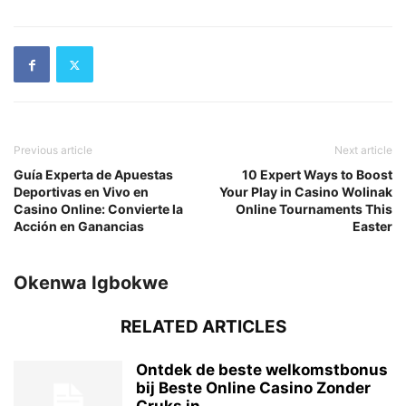
Previous article
Next article
Guía Experta de Apuestas
10 Expert Ways to Boost
Deportivas en Vivo en
Your Play in Casino Wolinak
Casino Online: Convierte la
Online Tournaments This
Acción en Ganancias
Easter
Okenwa Igbokwe
RELATED ARTICLES
Ontdek de beste welkomstbonus
bij Beste Online Casino Zonder