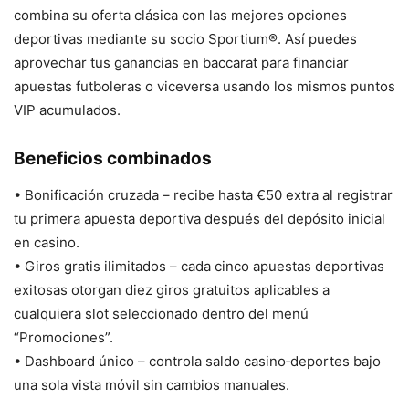
combina su oferta clásica con las mejores opciones
deportivas mediante su socio Sportium®. Así puedes
aprovechar tus ganancias en baccarat para financiar
apuestas futboleras o viceversa usando los mismos puntos
VIP acumulados.
Beneficios combinados
• Bonificación cruzada – recibe hasta €50 extra al registrar
tu primera apuesta deportiva después del depósito inicial
en casino.
• Giros gratis ilimitados – cada cinco apuestas deportivas
exitosas otorgan diez giros gratuitos aplicables a
cualquiera slot seleccionado dentro del menú
“Promociones”.
• Dashboard único – controla saldo casino‑deportes bajo
una sola vista móvil sin cambios manuales.