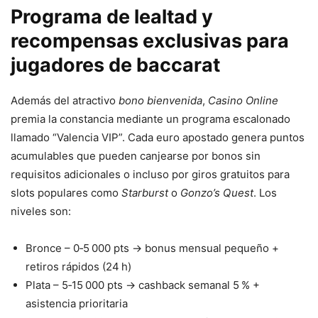
Programa de lealtad y
recompensas exclusivas para
jugadores de baccarat
Además del atractivo
bono bienvenida
,
Casino Online
premia la constancia mediante un programa escalonado
llamado “Valencia VIP”. Cada euro apostado genera puntos
acumulables que pueden canjearse por bonos sin
requisitos adicionales o incluso por giros gratuitos para
slots populares como
Starburst
o
Gonzo’s Quest
. Los
niveles son:
Bronce – 0‑5 000 pts → bonus mensual pequeño +
retiros rápidos (24 h)
Plata – 5‑15 000 pts → cashback semanal 5 % +
asistencia prioritaria