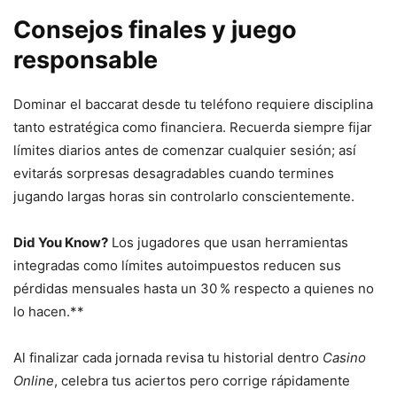
Consejos finales y juego
responsable
Dominar el baccarat desde tu teléfono requiere disciplina
tanto estratégica como financiera. Recuerda siempre fijar
límites diarios antes de comenzar cualquier sesión; así
evitarás sorpresas desagradables cuando termines
jugando largas horas sin controlarlo conscientemente.
Did You Know?
Los jugadores que usan herramientas
integradas como límites autoimpuestos reducen sus
pérdidas mensuales hasta un ​30 %​ respecto a quienes no
lo hacen.**
Al finalizar cada jornada revisa tu historial dentro
Casino
Online
, celebra tus aciertos pero corrige rápidamente