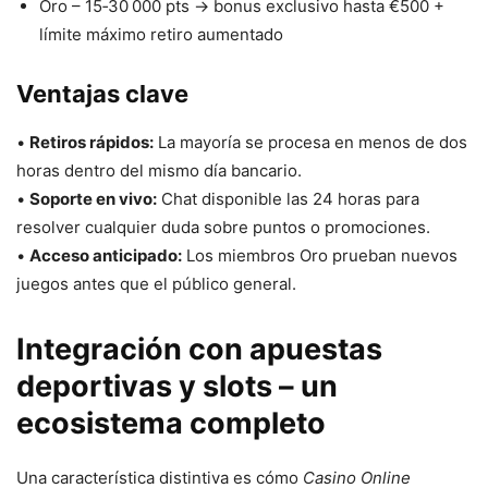
Oro – 15‑30 000 pts → bonus exclusivo hasta €500 +
límite máximo retiro aumentado
Ventajas clave
•
Retiros rápidos:
La mayoría se procesa en menos de dos
horas dentro del mismo día bancario.
•
Soporte en vivo:
Chat disponible las 24 horas para
resolver cualquier duda sobre puntos o promociones.
•
Acceso anticipado:
Los miembros Oro prueban nuevos
juegos antes que el público general.
Integración con apuestas
deportivas y slots – un
ecosistema completo
Una característica distintiva es cómo
Casino Online