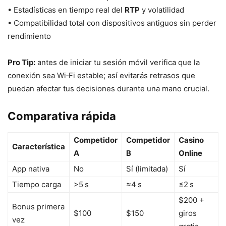
• Estadísticas en tiempo real del
RTP
y volatilidad
• Compatibilidad total con dispositivos antiguos sin perder
rendimiento
Pro Tip:
antes de iniciar tu sesión móvil verifica que la
conexión sea Wi‑Fi estable; así evitarás retrasos que
puedan afectar tus decisiones durante una mano crucial.
Comparativa rápida
Competidor
Competidor
Casino
Característica
A
B
Online
App nativa
No
Sí (limitada)
Sí
Tiempo carga
>5 s
≈4 s
≤2 s
$200 +
Bonus primera
$100
$150
giros
vez