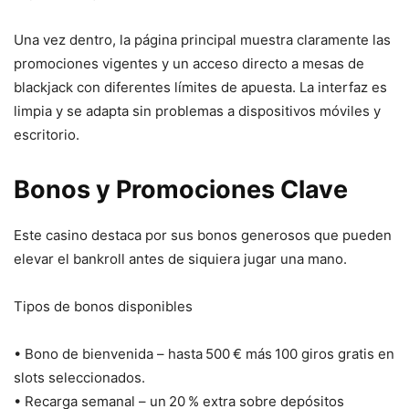
Una vez dentro, la página principal muestra claramente las
promociones vigentes y un acceso directo a mesas de
blackjack con diferentes límites de apuesta. La interfaz es
limpia y se adapta sin problemas a dispositivos móviles y
escritorio.
Bonos y Promociones Clave
Este casino destaca por sus bonos generosos que pueden
elevar el bankroll antes de siquiera jugar una mano.
Tipos de bonos disponibles
• Bono de bienvenida – hasta 500 € más 100 giros gratis en
slots seleccionados.
• Recarga semanal – un 20 % extra sobre depósitos