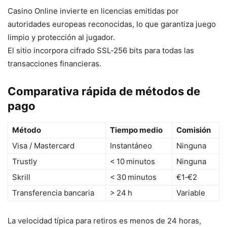
Casino Online invierte en licencias emitidas por
autoridades europeas reconocidas, lo que garantiza juego
limpio y protección al jugador.
El sitio incorpora cifrado SSL‑256 bits para todas las
transacciones financieras.
Comparativa rápida de métodos de
pago
Método
Tiempo medio
Comisión
Visa / Mastercard
Instantáneo
Ninguna
Trustly
< 10 minutos
Ninguna
Skrill
< 30 minutos
€1‑€2
Transferencia bancaria
> 24 h
Variable
La velocidad típica para retiros es menos de 24 horas,