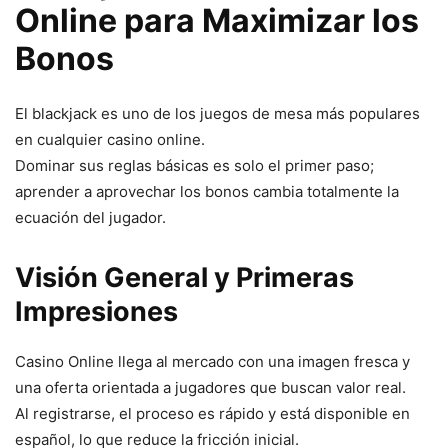
Online para Maximizar los
Bonos
El blackjack es uno de los juegos de mesa más populares
en cualquier casino online.
Dominar sus reglas básicas es solo el primer paso;
aprender a aprovechar los bonos cambia totalmente la
ecuación del jugador.
Visión General y Primeras
Impresiones
Casino Online llega al mercado con una imagen fresca y
una oferta orientada a jugadores que buscan valor real.
Al registrarse, el proceso es rápido y está disponible en
español, lo que reduce la fricción inicial.