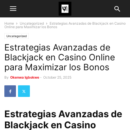
Home
Uncategorized
Estrategias Avanzadas de Blackjack en Casino
Online para Maximizar los Bonos
Uncategorized
Estrategias Avanzadas de
Blackjack en Casino Online
para Maximizar los Bonos
By
Okenwa Igbokwe
-
October 25, 2025
Estrategias Avanzadas de
Blackjack en Casino