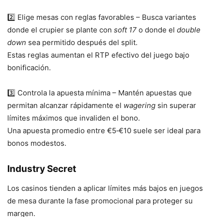
2️⃣ Elige mesas con reglas favorables – Busca variantes
donde el crupier se plante con
soft 17
o donde el
double
down
sea permitido después del split.
Estas reglas aumentan el RTP efectivo del juego bajo
bonificación.
3️⃣ Controla la apuesta mínima – Mantén apuestas que
permitan alcanzar rápidamente el
wagering
sin superar
límites máximos que invaliden el bono.
Una apuesta promedio entre €5‑€10 suele ser ideal para
bonos modestos.
Industry Secret
Los casinos tienden a aplicar límites más bajos en juegos
de mesa durante la fase promocional para proteger su
margen.