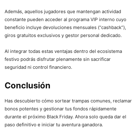
Además, aquellos jugadores que mantengan actividad
constante pueden acceder al programa VIP interno cuyo
beneficio incluye devoluciones mensuales (“cashback”),
giros gratuitos exclusivos y gestor personal dedicado.
Al integrar todas estas ventajas dentro del ecosistema
festivo podrás disfrutar plenamente sin sacrificar
seguridad ni control financiero.
Conclusión
Has descubierto cómo sortear trampas comunes, reclamar
bonos potentes y gestionar tus fondos rápidamente
durante el próximo Black Friday. Ahora solo queda dar el
paso definitivo e iniciar tu aventura ganadora.