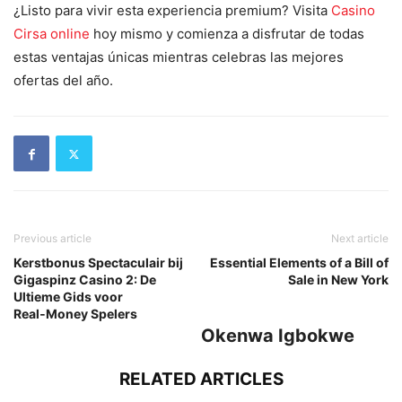
¿Listo para vivir esta experiencia premium? Visita
Casino
Cirsa online
hoy mismo y comienza a disfrutar de todas
estas ventajas únicas mientras celebras las mejores
ofertas del año.​
Previous article
Next article
Kerstbonus Spectaculair bij
Essential Elements of a Bill of
Gigaspinz Casino 2: De
Sale in New York
Ultieme Gids voor
Real‑Money Spelers
Okenwa Igbokwe
RELATED ARTICLES