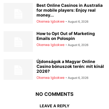
Best Online Casinos in Australia
for mobile players: Enjoy real
money...
Okenwa Igbokwe
-
August 6, 2026
How to Opt Out of Marketing
Emails on Polospin
Okenwa Igbokwe
-
August 6, 2026
Újdonságok a Magyar Online
Casino bónuszok terén: mit kínál
2026?
Okenwa Igbokwe
-
August 6, 2026
NO COMMENTS
LEAVE A REPLY