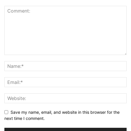
Save my name, email, and website in this browser for the
next time I comment.