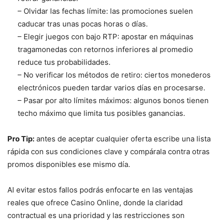
– Olvidar las fechas límite: las promociones suelen
caducar tras unas pocas horas o días.
– Elegir juegos con bajo RTP: apostar en máquinas
tragamonedas con retornos inferiores al promedio
reduce tus probabilidades.
– No verificar los métodos de retiro: ciertos monederos
electrónicos pueden tardar varios días en procesarse.
– Pasar por alto límites máximos: algunos bonos tienen
techo máximo que limita tus posibles ganancias.
Pro Tip:
antes de aceptar cualquier oferta escribe una lista
rápida con sus condiciones clave y compárala contra otras
promos disponibles ese mismo día.
Al evitar estos fallos podrás enfocarte en las ventajas
reales que ofrece Casino Online, donde la claridad
contractual es una prioridad y las restricciones son