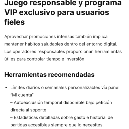
Juego responsable y programa
VIP exclusivo para usuarios
fieles
Aprovechar promociones intensas también implica
mantener hábitos saludables dentro del entorno digital.
Los operadores responsables proporcionan herramientas
útiles para controlar tiempo e inversión.
Herramientas recomendadas
Límites diarios o semanales personalizables vía panel
“Mi cuenta”.
– Autoexclusión temporal disponible bajo petición
directa al soporte.
– Estadísticas detalladas sobre gasto e historial de
partidas accesibles siempre que lo necesites.