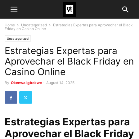
Home
Uncategorized
Estrategias Expertas para Aprovechar el Black
Friday en Casino Online
Uncategorized
Estrategias Expertas para
Aprovechar el Black Friday en
Casino Online
By
Okenwa Igbokwe
-
August 14, 2025
Estrategias Expertas para
Aprovechar el Black Friday