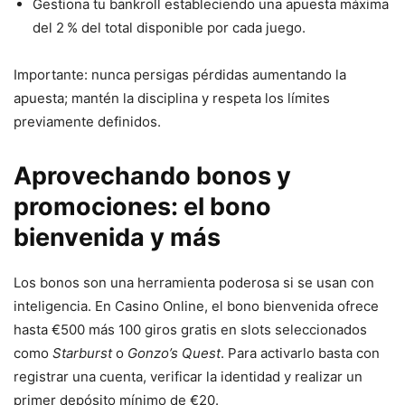
Gestiona tu bankroll estableciendo una apuesta máxima
del 2 % del total disponible por cada juego.
Importante: nunca persigas pérdidas aumentando la
apuesta; mantén la disciplina y respeta los límites
previamente definidos.
Aprovechando bonos y
promociones: el bono
bienvenida y más
Los bonos son una herramienta poderosa si se usan con
inteligencia. En Casino Online, el bono bienvenida ofrece
hasta €500 más 100 giros gratis en slots seleccionados
como
Starburst
o
Gonzo’s Quest
. Para activarlo basta con
registrar una cuenta, verificar la identidad y realizar un
primer depósito mínimo de €20.