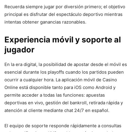
Recuerda siempre jugar por diversión primero; el objetivo
principal es disfrutar del espectáculo deportivo mientras
intentas obtener ganancias razonables.
Experiencia móvil y soporte al
jugador
En la era digital, la posibilidad de apostar desde el móvil es
esencial durante los playoffs cuando los partidos pueden
ocurrir a cualquier hora. La aplicación móvil de Casino
Online está disponible tanto para iOS como Android y
permite acceder a todas las funciones: apuestas
deportivas en vivo, gestión del bankroll, retirada rápida y
atención al cliente mediante chat 24/7 en español.
El equipo de soporte responde rápidamente a consultas