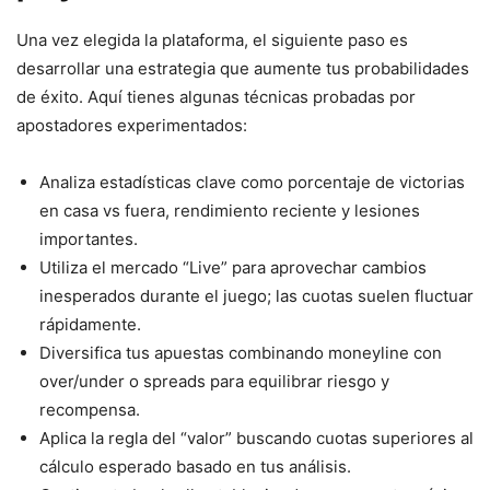
Una vez elegida la plataforma, el siguiente paso es
desarrollar una estrategia que aumente tus probabilidades
de éxito. Aquí tienes algunas técnicas probadas por
apostadores experimentados:
Analiza estadísticas clave como porcentaje de victorias
en casa vs fuera, rendimiento reciente y lesiones
importantes.
Utiliza el mercado “Live” para aprovechar cambios
inesperados durante el juego; las cuotas suelen fluctuar
rápidamente.
Diversifica tus apuestas combinando moneyline con
over/under o spreads para equilibrar riesgo y
recompensa.
Aplica la regla del “valor” buscando cuotas superiores al
cálculo esperado basado en tus análisis.