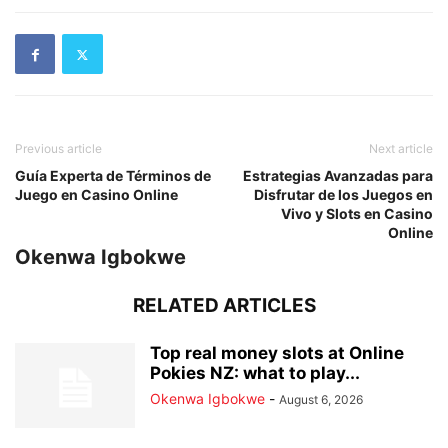
Previous article
Next article
Guía Experta de Términos de
Estrategias Avanzadas para
Juego en Casino Online
Disfrutar de los Juegos en
Vivo y Slots en Casino
Online
Okenwa Igbokwe
RELATED ARTICLES
Top real money slots at Online
Pokies NZ: what to play...
Okenwa Igbokwe
-
August 6, 2026