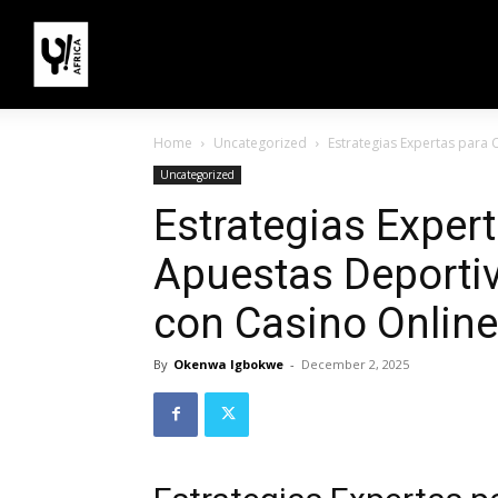
Home
Uncategorized
Estrategias Expertas para 
Uncategorized
Estrategias Exper
Apuestas Deportiv
con Casino Online
By
Okenwa Igbokwe
-
December 2, 2025