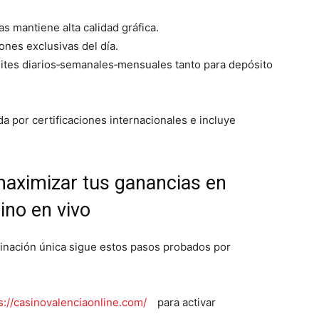
s mantiene alta calidad gráfica.​
nes exclusivas del día.​
ímites diarios‑semanales‑mensuales tanto para depósito
a por certificaciones internacionales e incluye
maximizar tus ganancias en
ino en vivo
inación única sigue estos pasos probados por
s://casinovalenciaonline.com/
para activar