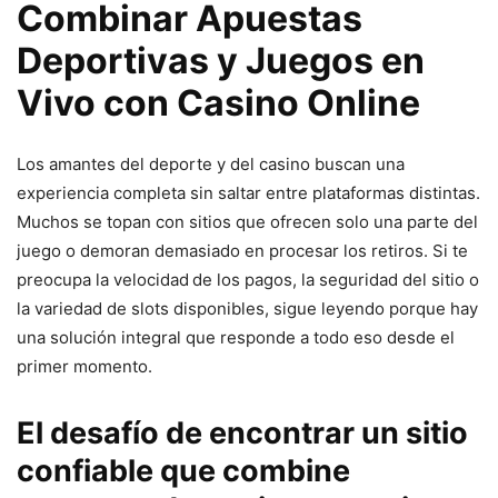
Combinar Apuestas
Deportivas y Juegos en
Vivo con Casino Online
Los amantes del deporte y del casino buscan una
experiencia completa sin saltar entre plataformas distintas.
Muchos se topan con sitios que ofrecen solo una parte del
juego o demoran demasiado en procesar los retiros. Si te
preocupa la velocidad de los pagos, la seguridad del sitio o
la variedad de slots disponibles, sigue leyendo porque hay
una solución integral que responde a todo eso desde el
primer momento.
El desafío de encontrar un sitio
confiable que combine