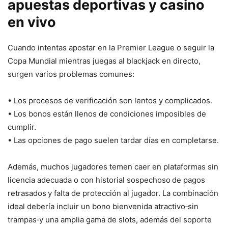
apuestas deportivas y casino
en vivo
Cuando intentas apostar en la Premier League o seguir la
Copa Mundial mientras juegas al blackjack en directo,
surgen varios problemas comunes:
• Los procesos de verificación son lentos y complicados.
• Los bonos están llenos de condiciones imposibles de
cumplir.
• Las opciones de pago suelen tardar días en completarse.
Además, muchos jugadores temen caer en plataformas sin
licencia adecuada o con historial sospechoso de pagos
retrasados y falta de protección al jugador. La combinación
ideal debería incluir un bono bienvenida atractivo‑sin
trampas‑y una amplia gama de slots, además del soporte