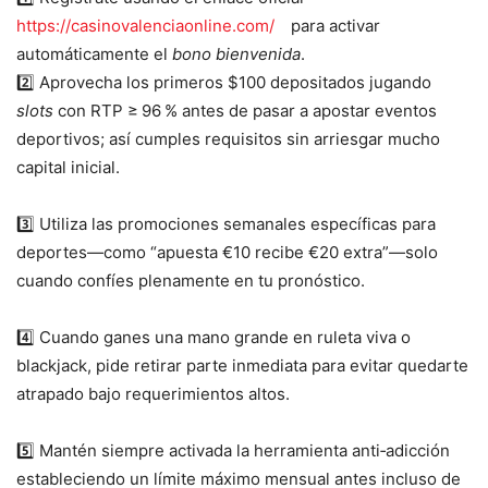
https://casinovalenciaonline.com/
para activar
automáticamente el
bono bienvenida
.
2️⃣ Aprovecha los primeros $100 depositados jugando
slots
con RTP ≥ 96 % antes de pasar a apostar eventos
deportivos; así cumples requisitos sin arriesgar mucho
capital inicial.
3️⃣ Utiliza las promociones semanales específicas para
deportes—como “apuesta €10 recibe €20 extra”—solo
cuando confíes plenamente en tu pronóstico.
4️⃣ Cuando ganes una mano grande en ruleta viva o
blackjack, pide retirar parte inmediata para evitar quedarte
atrapado bajo requerimientos altos.
5️⃣ Mantén siempre activada la herramienta anti‑adicción
estableciendo un límite máximo mensual antes incluso de