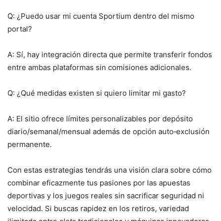
Q: ¿Puedo usar mi cuenta Sportium dentro del mismo
portal?
A: Sí, hay integración directa que permite transferir fondos
entre ambas plataformas sin comisiones adicionales.
Q: ¿Qué medidas existen si quiero limitar mi gasto?
A: El sitio ofrece límites personalizables por depósito
diario/semanal/mensual además de opción auto‑exclusión
permanente.
Con estas estrategias tendrás una visión clara sobre cómo
combinar eficazmente tus pasiones por las apuestas
deportivas y los juegos reales sin sacrificar seguridad ni
velocidad. Si buscas rapidez en los retiros, variedad