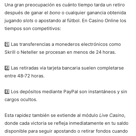
Una gran preocupación es cuánto tiempo tarda un retiro
después de ganar el
bono
o cualquier ganancia obtenida
jugando
slots
o apostando al fútbol. En Casino Online los
tiempos son competitivos:
1️⃣ Las transferencias a monederos electrónicos como
Skrill o Neteller se procesan en menos de 24 horas.
2️⃣ Las retiradas via tarjeta bancaria suelen completarse
entre 48‑72 horas.
3️⃣ Los depósitos mediante PayPal son instantáneos y sin
cargos ocultos.
Esta rapidez también se extiende al módulo
Live Casino
,
donde cada victoria se refleja inmediatamente en tu saldo
disponible para seguir apostando o retirar fondos cuando